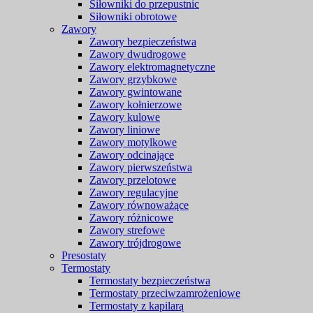
Siłowniki do przepustnic
Siłowniki obrotowe
Zawory
Zawory bezpieczeństwa
Zawory dwudrogowe
Zawory elektromagnetyczne
Zawory grzybkowe
Zawory gwintowane
Zawory kołnierzowe
Zawory kulowe
Zawory liniowe
Zawory motylkowe
Zawory odcinające
Zawory pierwszeństwa
Zawory przelotowe
Zawory regulacyjne
Zawory równoważące
Zawory różnicowe
Zawory strefowe
Zawory trójdrogowe
Presostaty
Termostaty
Termostaty bezpieczeństwa
Termostaty przeciwzamrożeniowe
Termostaty z kapilarą