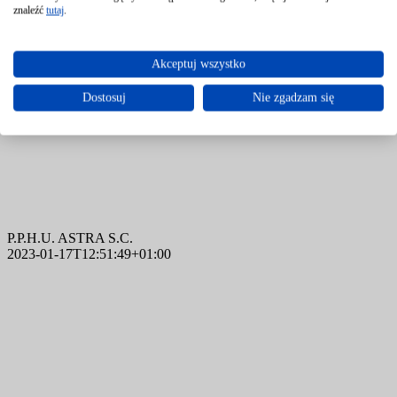
znaleźć
tutaj
.
ESBE
Akceptuj wszystko
Kod produktu: VLA100 Producent:
Dostosuj
Nie zgadzam się
P.P.H.U. ASTRA S.C.
2023-01-17T12:51:49+01:00