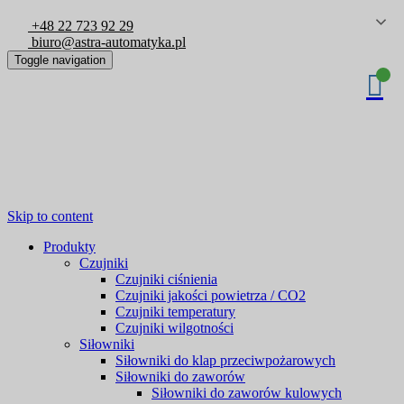
+48 22 723 92 29
biuro@astra-automatyka.pl
Toggle navigation
Skip to content
Produkty
Czujniki
Czujniki ciśnienia
Czujniki jakości powietrza / CO2
Czujniki temperatury
Czujniki wilgotności
Siłowniki
Siłowniki do klap przeciwpożarowych
Siłowniki do zaworów
Siłowniki do zaworów kulowych