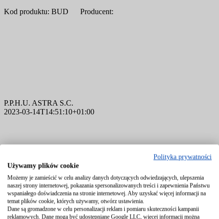
Kod produktu: BUD Producent:
P.P.H.U. ASTRA S.C.
2023-03-14T14:51:10+01:00
Polityka prywatności
Używamy plików cookie
Możemy je zamieścić w celu analizy danych dotyczących odwiedzających, ulepszenia
naszej strony internetowej, pokazania spersonalizowanych treści i zapewnienia Państwu
wspaniałego doświadczenia na stronie internetowej. Aby uzyskać więcej informacji na
temat plików cookie, których używamy, otwórz ustawienia.
Zawory regulacyjne VLA100
Dane są gromadzone w celu personalizacji reklam i pomiaru skuteczności kampanii
reklamowych. Dane mogą być udostępniane Google LLC, więcej informacji można