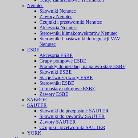
Nenutec
Siłowniki Nenutec
Zawory Nenutec
Czujniki i przetworniki Nenutec
Akcesoria Nenutec
Sterowniki klimakonwektorów Nenutec
Sterowniki i nastawniki do regulacji VAV
Nenutec
ESBE
Akcesoria ESBE
Grupy pompowe ESBE
Produkty do instalacji na paliwo stałe ESBE
Siłowniki ESBE
Stacje świeżej wody ESBE
Sterowniki ESBE
Termostaty pokojowe ESBE
Zawory ESBE
SABROE
SAUTER
Siłowniki do przepustnic SAUTER
Siłowniki do zaworów SAUTER
Zawory SAUTER
Czujniki i przetworniki SAUTER
YORK