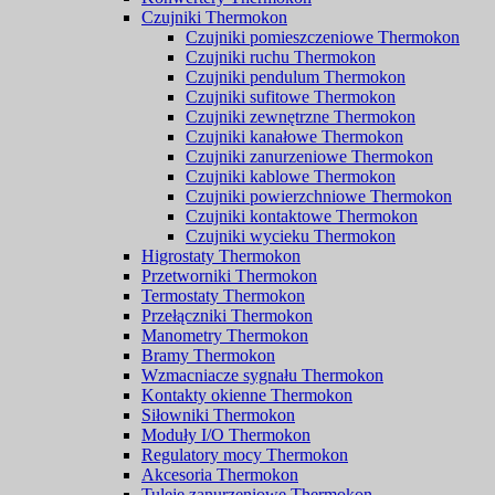
Czujniki Thermokon
Czujniki pomieszczeniowe Thermokon
Czujniki ruchu Thermokon
Czujniki pendulum Thermokon
Czujniki sufitowe Thermokon
Czujniki zewnętrzne Thermokon
Czujniki kanałowe Thermokon
Czujniki zanurzeniowe Thermokon
Czujniki kablowe Thermokon
Czujniki powierzchniowe Thermokon
Czujniki kontaktowe Thermokon
Czujniki wycieku Thermokon
Higrostaty Thermokon
Przetworniki Thermokon
Termostaty Thermokon
Przełączniki Thermokon
Manometry Thermokon
Bramy Thermokon
Wzmacniacze sygnału Thermokon
Kontakty okienne Thermokon
Siłowniki Thermokon
Moduły I/O Thermokon
Regulatory mocy Thermokon
Akcesoria Thermokon
Tuleje zanurzeniowe Thermokon