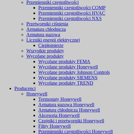
Przemienniki częstotliwości
Przemienniki częstotliwości COMP
Przemienniki częstotliwości HVAC
Przemienniki częstotliwości NXS
Przetworniki ciśnienia
Armatura chłodnicza
Armatura gazowa
Liczniki energii elektrycznej
Ciepłomierze
Wszystkie produkty
Wycofane produkty
Wycofane produkty FEMA
Wycofane produkty Honeywell
Wycofane produkty Johnson Controls
Wycofane produkty SIEMENS
Wycofane produkty TREND
Producenci
Honeywell
Termostaty Honeywell
Armatura gazowa Honeywell
Armatura chłodnicza Honeywell
Akcesoria Honeywell
Czujniki i przetworniki Honeywell
Filtry Honeywell
Przemienniki częstotliwości Honeywell