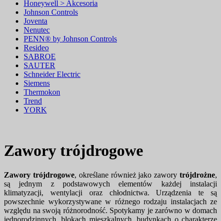
Honeywell > Akcesoria
Johnson Controls
Joventa
Nenutec
PENN® by Johnson Controls
Resideo
SABROE
SAUTER
Schneider Electric
Siemens
Thermokon
Trend
YORK
Zawory trójdrogowe
Zawory trójdrogowe
, określane również jako zawory
trójdrożne
,
są jednym z podstawowych elementów każdej instalacji
klimatyzacji, wentylacji oraz chłodnictwa. Urządzenia te są
powszechnie wykorzystywane w różnego rodzaju instalacjach ze
względu na swoją różnorodność. Spotykamy je zarówno w domach
jednorodzinnych, blokach mieszkalnych, budynkach o charakterze