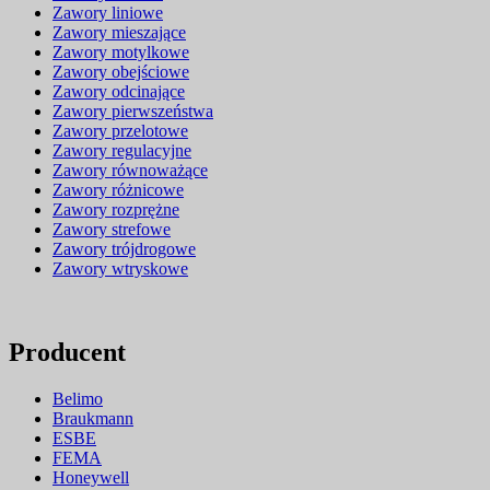
Zawory liniowe
Zawory mieszające
Zawory motylkowe
Zawory obejściowe
Zawory odcinające
Zawory pierwszeństwa
Zawory przelotowe
Zawory regulacyjne
Zawory równoważące
Zawory różnicowe
Zawory rozprężne
Zawory strefowe
Zawory trójdrogowe
Zawory wtryskowe
Producent
Belimo
Braukmann
ESBE
FEMA
Honeywell