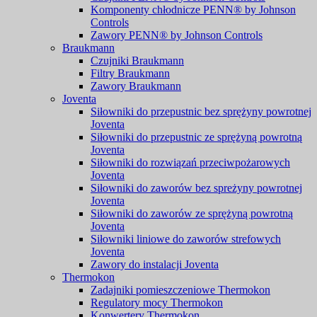
Komponenty chłodnicze PENN® by Johnson
Controls
Zawory PENN® by Johnson Controls
Braukmann
Czujniki Braukmann
Filtry Braukmann
Zawory Braukmann
Joventa
Siłowniki do przepustnic bez sprężyny powrotnej
Joventa
Siłowniki do przepustnic ze sprężyną powrotną
Joventa
Siłowniki do rozwiązań przeciwpożarowych
Joventa
Siłowniki do zaworów bez spreżyny powrotnej
Joventa
Siłowniki do zaworów ze sprężyną powrotną
Joventa
Siłowniki liniowe do zaworów strefowych
Joventa
Zawory do instalacji Joventa
Thermokon
Zadajniki pomieszczeniowe Thermokon
Regulatory mocy Thermokon
Konwertery Thermokon