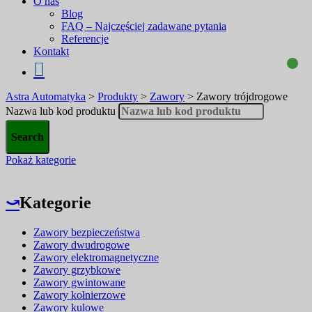
O nas
Blog
FAQ – Najczęściej zadawane pytania
Referencje
Kontakt
Astra Automatyka
>
Produkty
>
Zawory
>
Zawory trójdrogowe
Nazwa lub kod produktu
Pokaż kategorie
⤻
Kategorie
Zawory bezpieczeństwa
Zawory dwudrogowe
Zawory elektromagnetyczne
Zawory grzybkowe
Zawory gwintowane
Zawory kołnierzowe
Zawory kulowe