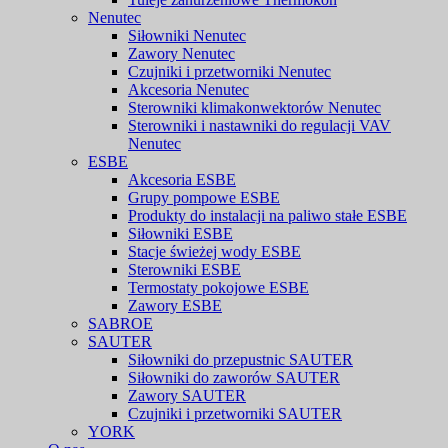
Nenutec
Siłowniki Nenutec
Zawory Nenutec
Czujniki i przetworniki Nenutec
Akcesoria Nenutec
Sterowniki klimakonwektorów Nenutec
Sterowniki i nastawniki do regulacji VAV
Nenutec
ESBE
Akcesoria ESBE
Grupy pompowe ESBE
Produkty do instalacji na paliwo stałe ESBE
Siłowniki ESBE
Stacje świeżej wody ESBE
Sterowniki ESBE
Termostaty pokojowe ESBE
Zawory ESBE
SABROE
SAUTER
Siłowniki do przepustnic SAUTER
Siłowniki do zaworów SAUTER
Zawory SAUTER
Czujniki i przetworniki SAUTER
YORK