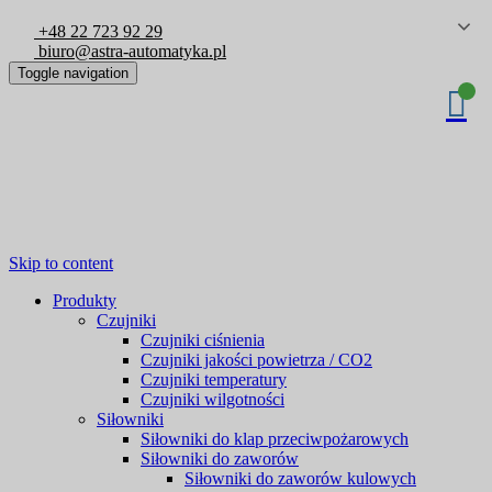
+48 22 723 92 29
biuro@astra-automatyka.pl
Toggle navigation
Skip to content
Produkty
Czujniki
Czujniki ciśnienia
Czujniki jakości powietrza / CO2
Czujniki temperatury
Czujniki wilgotności
Siłowniki
Siłowniki do klap przeciwpożarowych
Siłowniki do zaworów
Siłowniki do zaworów kulowych