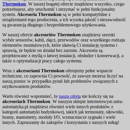
Thermokon
. W naszej bogatej ofercie znajdziesz wszystko, czego
potrzebujesz, aby uruchomić i utrzymać w pełni funkcjonalny
system.
Akcesoria Thermokon
są w pełni kompatybilne z
urządzeniami tego producenta, a ich wysoka jakość i niezawodność
są gwarancją długiego i bezproblemowego użytkowania.
W naszej ofercie
akcesoriów Thermokon
znajdziesz szeroki
wybór sensorów, kabli, złącz, przewodów oraz wszelkiego rodzaju
elementów montażowych, które ułatwią Ci instalację systemu i
sprawią, że będzie on działał bez zarzutu. Akcesoria są
projektowane z myślą o łatwej instalacji, obsłudze i konserwacji, a
także o optymalizacji pracy całego systemu.
Wraz z
akcesoriami Thermokon
oferujemy pełne wsparcie
techniczne, co zapewnia Ci pewność, że zawsze możesz liczyć na
naszą pomoc w przypadku pytań lub problemów związanych z
użytkowaniem produktów.
Warto również wspomnieć, że
nasza oferta
nie kończy się na
akcesoriach Thermokon
. W naszym sklepie internetowym astra-
automatyka.pl znajdziesz również wiele innych produktów z
kategorii automatyki budynkowej, takich jak termostaty, siłowniki,
bramy, manometry, moduły I/O, wzmacniacze sygnału i wiele
innych. Zapraszamy do zakupów i korzystania z naszych usług!