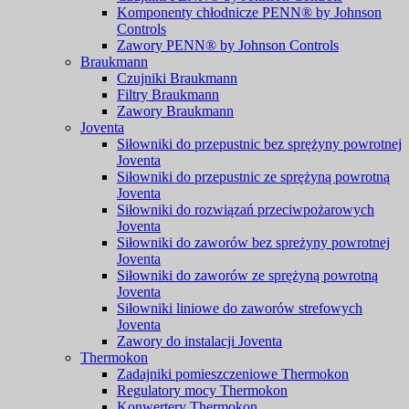
Komponenty chłodnicze PENN® by Johnson
Controls
Zawory PENN® by Johnson Controls
Braukmann
Czujniki Braukmann
Filtry Braukmann
Zawory Braukmann
Joventa
Siłowniki do przepustnic bez sprężyny powrotnej
Joventa
Siłowniki do przepustnic ze sprężyną powrotną
Joventa
Siłowniki do rozwiązań przeciwpożarowych
Joventa
Siłowniki do zaworów bez spreżyny powrotnej
Joventa
Siłowniki do zaworów ze sprężyną powrotną
Joventa
Siłowniki liniowe do zaworów strefowych
Joventa
Zawory do instalacji Joventa
Thermokon
Zadajniki pomieszczeniowe Thermokon
Regulatory mocy Thermokon
Konwertery Thermokon