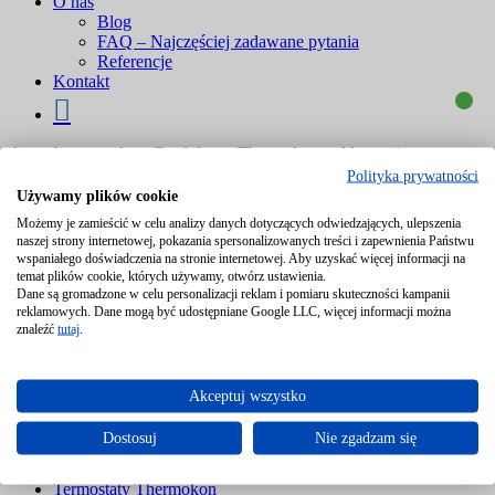
O nas
Blog
FAQ – Najczęściej zadawane pytania
Referencje
Kontakt
Astra Automatyka
>
Produkty
>
Thermokon
>
Akcesoria
Thermokon
Polityka prywatności
Nazwa lub kod produktu
Używamy plików cookie
Możemy je zamieścić w celu analizy danych dotyczących odwiedzających, ulepszenia
naszej strony internetowej, pokazania spersonalizowanych treści i zapewnienia Państwu
wspaniałego doświadczenia na stronie internetowej. Aby uzyskać więcej informacji na
Pokaż kategorie
temat plików cookie, których używamy, otwórz ustawienia.
Dane są gromadzone w celu personalizacji reklam i pomiaru skuteczności kampanii
reklamowych. Dane mogą być udostępniane Google LLC, więcej informacji można
znaleźć
tutaj
.
Producent
⤻
Akcesoria Thermokon
Czujniki Thermokon
Akceptuj wszystko
Manometry Thermokon
Przetworniki Thermokon
Dostosuj
Nie zgadzam się
Regulatory mocy Thermokon
Regulatory pokojowe Thermokon
Termostaty Thermokon