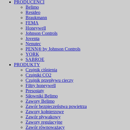
PRODUCENCI
Belimo
Resideo
Braukmann
FEMA
Honeywell
Johnson Controls
Joventa
Nenutec
PENN® by Johnson Controls
YORK
SABROE
PRODUKTY
Czujnik ciśnienia
Czujniki CO2
Czujnik przepływu cieczy
Filtry honeywell
Presostaty
Siłowniki Belimo
Zawory Belimo
Zawór bezpieczeństwa powietrza
Zawory kołnierzowe
Zawór pływakowy
Zawory regulacyjne
Zawór równoważący