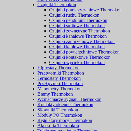
Czujniki Thermokon
Czujniki pomieszczeniowe Thermokon
Czujniki ruchu Thermokon
Czujniki pendulum Thermokon
Czujniki sufitowe Thermokon
Czujniki zewnętrzne Thermokon
Czujniki kanałowe Thermokon
Czujniki zanurzeniowe Thermokon
Czujniki kablowe Thermokon
Czujniki powierzchniowe Thermokon
Czujniki kontaktowe Thermokon
Czujniki wycieku Thermokon
Higrostaty Thermokon
Przetworniki Thermokon
Termostaty Thermokon
Przełączniki Thermokon
Manometry Thermokon
Bramy Thermokon
Wzmacniacze sygnału Thermokon
Kontakty okienne Thermokon
Siłowniki Thermokon
Moduły I/O Thermokon
Regulatory mocy Thermokon
Akcesoria Thermokon
Tuleje zanurzeniowe Thermokon