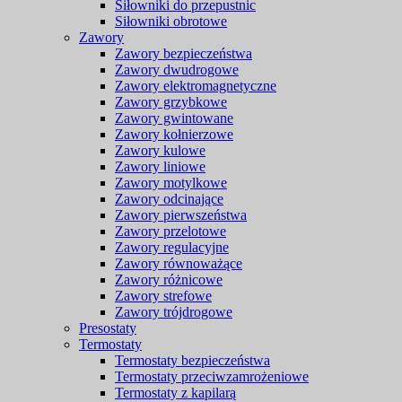
Siłowniki do przepustnic
Siłowniki obrotowe
Zawory
Zawory bezpieczeństwa
Zawory dwudrogowe
Zawory elektromagnetyczne
Zawory grzybkowe
Zawory gwintowane
Zawory kołnierzowe
Zawory kulowe
Zawory liniowe
Zawory motylkowe
Zawory odcinające
Zawory pierwszeństwa
Zawory przelotowe
Zawory regulacyjne
Zawory równoważące
Zawory różnicowe
Zawory strefowe
Zawory trójdrogowe
Presostaty
Termostaty
Termostaty bezpieczeństwa
Termostaty przeciwzamrożeniowe
Termostaty z kapilarą