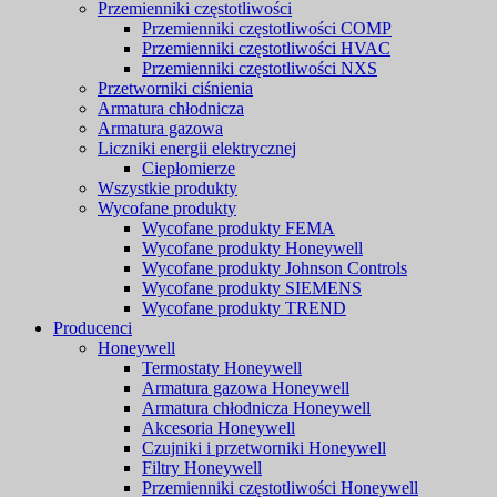
Przemienniki częstotliwości
Przemienniki częstotliwości COMP
Przemienniki częstotliwości HVAC
Przemienniki częstotliwości NXS
Przetworniki ciśnienia
Armatura chłodnicza
Armatura gazowa
Liczniki energii elektrycznej
Ciepłomierze
Wszystkie produkty
Wycofane produkty
Wycofane produkty FEMA
Wycofane produkty Honeywell
Wycofane produkty Johnson Controls
Wycofane produkty SIEMENS
Wycofane produkty TREND
Producenci
Honeywell
Termostaty Honeywell
Armatura gazowa Honeywell
Armatura chłodnicza Honeywell
Akcesoria Honeywell
Czujniki i przetworniki Honeywell
Filtry Honeywell
Przemienniki częstotliwości Honeywell