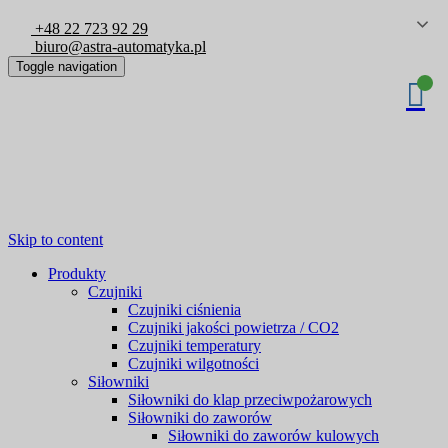
+48 22 723 92 29
biuro@astra-automatyka.pl
Toggle navigation
Skip to content
Produkty
Czujniki
Czujniki ciśnienia
Czujniki jakości powietrza / CO2
Czujniki temperatury
Czujniki wilgotności
Siłowniki
Siłowniki do klap przeciwpożarowych
Siłowniki do zaworów
Siłowniki do zaworów kulowych