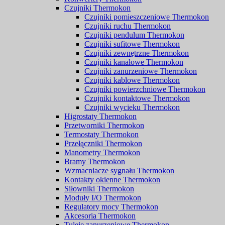
Czujniki Thermokon
Czujniki pomieszczeniowe Thermokon
Czujniki ruchu Thermokon
Czujniki pendulum Thermokon
Czujniki sufitowe Thermokon
Czujniki zewnętrzne Thermokon
Czujniki kanałowe Thermokon
Czujniki zanurzeniowe Thermokon
Czujniki kablowe Thermokon
Czujniki powierzchniowe Thermokon
Czujniki kontaktowe Thermokon
Czujniki wycieku Thermokon
Higrostaty Thermokon
Przetworniki Thermokon
Termostaty Thermokon
Przełączniki Thermokon
Manometry Thermokon
Bramy Thermokon
Wzmacniacze sygnału Thermokon
Kontakty okienne Thermokon
Siłowniki Thermokon
Moduły I/O Thermokon
Regulatory mocy Thermokon
Akcesoria Thermokon
Tuleje zanurzeniowe Thermokon