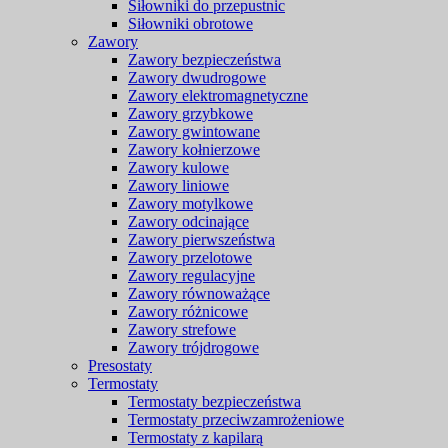
Siłowniki do przepustnic
Siłowniki obrotowe
Zawory
Zawory bezpieczeństwa
Zawory dwudrogowe
Zawory elektromagnetyczne
Zawory grzybkowe
Zawory gwintowane
Zawory kołnierzowe
Zawory kulowe
Zawory liniowe
Zawory motylkowe
Zawory odcinające
Zawory pierwszeństwa
Zawory przelotowe
Zawory regulacyjne
Zawory równoważące
Zawory różnicowe
Zawory strefowe
Zawory trójdrogowe
Presostaty
Termostaty
Termostaty bezpieczeństwa
Termostaty przeciwzamrożeniowe
Termostaty z kapilarą