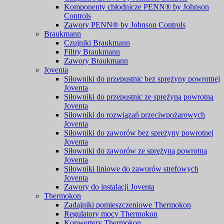
Komponenty chłodnicze PENN® by Johnson
Controls
Zawory PENN® by Johnson Controls
Braukmann
Czujniki Braukmann
Filtry Braukmann
Zawory Braukmann
Joventa
Siłowniki do przepustnic bez sprężyny powrotnej
Joventa
Siłowniki do przepustnic ze sprężyną powrotną
Joventa
Siłowniki do rozwiązań przeciwpożarowych
Joventa
Siłowniki do zaworów bez spreżyny powrotnej
Joventa
Siłowniki do zaworów ze sprężyną powrotną
Joventa
Siłowniki liniowe do zaworów strefowych
Joventa
Zawory do instalacji Joventa
Thermokon
Zadajniki pomieszczeniowe Thermokon
Regulatory mocy Thermokon
Konwertery Thermokon