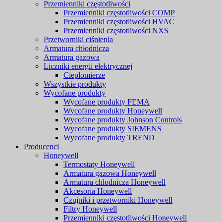
Przemienniki częstotliwości
Przemienniki częstotliwości COMP
Przemienniki częstotliwości HVAC
Przemienniki częstotliwości NXS
Przetworniki ciśnienia
Armatura chłodnicza
Armatura gazowa
Liczniki energii elektrycznej
Ciepłomierze
Wszystkie produkty
Wycofane produkty
Wycofane produkty FEMA
Wycofane produkty Honeywell
Wycofane produkty Johnson Controls
Wycofane produkty SIEMENS
Wycofane produkty TREND
Producenci
Honeywell
Termostaty Honeywell
Armatura gazowa Honeywell
Armatura chłodnicza Honeywell
Akcesoria Honeywell
Czujniki i przetworniki Honeywell
Filtry Honeywell
Przemienniki częstotliwości Honeywell