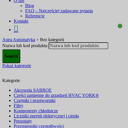
O nas
Blog
FAQ – Najczęściej zadawane pytania
Referencje
Kontakt
Astra Automatyka
>
Bez kategorii
Nazwa lub kod produktu
Pokaż kategorie
Kategorie
Akcesoria SABROE
Części zamienne do urządzeń HVAC YORK®
Czujniki i przetworniki
Filtry
Komponenty chłodnicze
Liczniki energii elektrycznej i ciepła
Presostaty
Przemienniki częstotliwości