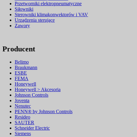
Przetworniki elektropneumatyczne
Siłowniki
Sterowniki klimakonwektorów i VAV
Urządzenia sterujące
Zawory
Producent
Belimo
Braukmann
ESBE
FEMA
Honeywell
Honeywell > Akcesoria
Johnson Controls
Joventa
Nenutec
PENN® by Johnson Controls
Resideo
SAUTER
Schneider Electric
Siemens