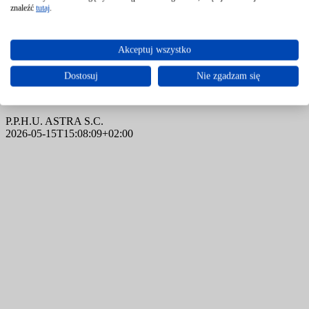
znaleźć
tutaj
.
Akceptuj wszystko
Siłownik liniowy czy obrotowy – jakie są
różnice i który wybrać w zależności od
Dostosuj
Nie zgadzam się
typu zaworu?
P.P.H.U. ASTRA S.C.
2026-05-15T15:08:09+02:00