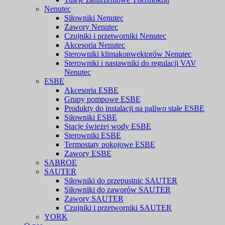
Nenutec
Siłowniki Nenutec
Zawory Nenutec
Czujniki i przetworniki Nenutec
Akcesoria Nenutec
Sterowniki klimakonwektorów Nenutec
Sterowniki i nastawniki do regulacji VAV
Nenutec
ESBE
Akcesoria ESBE
Grupy pompowe ESBE
Produkty do instalacji na paliwo stałe ESBE
Siłowniki ESBE
Stacje świeżej wody ESBE
Sterowniki ESBE
Termostaty pokojowe ESBE
Zawory ESBE
SABROE
SAUTER
Siłowniki do przepustnic SAUTER
Siłowniki do zaworów SAUTER
Zawory SAUTER
Czujniki i przetworniki SAUTER
YORK