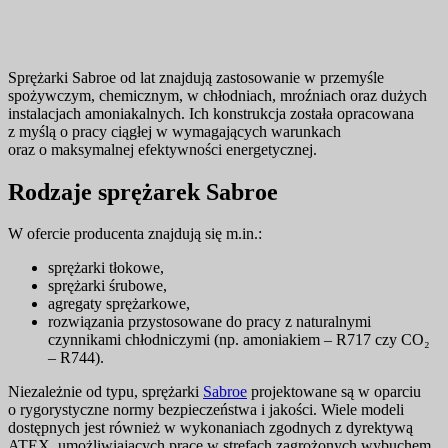
Sprężarki Sabroe od lat znajdują zastosowanie w przemyśle
spożywczym, chemicznym, w chłodniach, mroźniach oraz dużych
instalacjach amoniakalnych. Ich konstrukcja została opracowana
z myślą o pracy ciągłej w wymagających warunkach
oraz o maksymalnej efektywności energetycznej.
Rodzaje sprężarek Sabroe
W ofercie producenta znajdują się m.in.:
sprężarki tłokowe,
sprężarki śrubowe,
agregaty sprężarkowe,
rozwiązania przystosowane do pracy z naturalnymi
czynnikami chłodniczymi (np. amoniakiem – R717 czy CO₂
– R744).
Niezależnie od typu, sprężarki
Sabroe
projektowane są w oparciu
o rygorystyczne normy bezpieczeństwa i jakości. Wiele modeli
dostępnych jest również w wykonaniach zgodnych z dyrektywą
ATEX, umożliwiających pracę w strefach zagrożonych wybuchem.