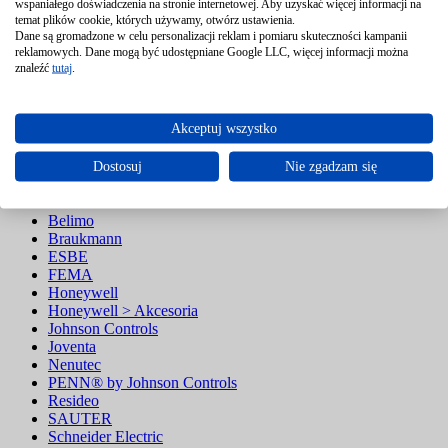
wspaniałego doświadczenia na stronie internetowej. Aby uzyskać więcej informacji na
Przemienniki częstotliwości
temat plików cookie, których używamy, otwórz ustawienia.
Przetworniki elektropneumatyczne
Dane są gromadzone w celu personalizacji reklam i pomiaru skuteczności kampanii
Siłowniki
reklamowych. Dane mogą być udostępniane Google LLC, więcej informacji można
Sterowniki klimakonwektorów i VAV
znaleźć
tutaj
.
Urządzenia sterujące
Zawory
Akceptuj wszystko
Dostosuj
Nie zgadzam się
Producent
Belimo
Braukmann
ESBE
FEMA
Honeywell
Honeywell > Akcesoria
Johnson Controls
Joventa
Nenutec
PENN® by Johnson Controls
Resideo
SAUTER
Schneider Electric