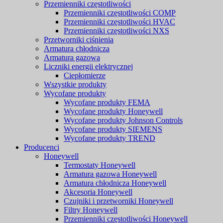
Przemienniki częstotliwości
Przemienniki częstotliwości COMP
Przemienniki częstotliwości HVAC
Przemienniki częstotliwości NXS
Przetworniki ciśnienia
Armatura chłodnicza
Armatura gazowa
Liczniki energii elektrycznej
Ciepłomierze
Wszystkie produkty
Wycofane produkty
Wycofane produkty FEMA
Wycofane produkty Honeywell
Wycofane produkty Johnson Controls
Wycofane produkty SIEMENS
Wycofane produkty TREND
Producenci
Honeywell
Termostaty Honeywell
Armatura gazowa Honeywell
Armatura chłodnicza Honeywell
Akcesoria Honeywell
Czujniki i przetworniki Honeywell
Filtry Honeywell
Przemienniki częstotliwości Honeywell