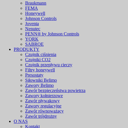
Braukmann
FEMA
Honeywell
Johnson Controls
Joventa
Nenutec
PENN® by Johnson Controls
YORK
SABROE
PRODUKTY
Czujnik ciśnienia
Czujniki CO2
Czujnik przepływu cieczy
Filtry honeywell
Presostaty
Siłowniki Belimo
Zawory Belimo
Zawór bezpieczeństwa powietrza
Zawory kołnierzowe
Zawór pływakowy
Zawory regulacyjne
Zawór równoważący
Zawór trójdrożny
O NAS
Kontakt