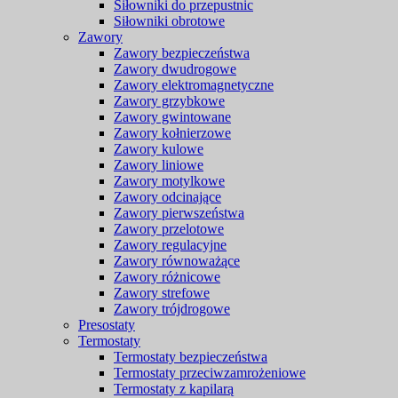
Siłowniki do przepustnic
Siłowniki obrotowe
Zawory
Zawory bezpieczeństwa
Zawory dwudrogowe
Zawory elektromagnetyczne
Zawory grzybkowe
Zawory gwintowane
Zawory kołnierzowe
Zawory kulowe
Zawory liniowe
Zawory motylkowe
Zawory odcinające
Zawory pierwszeństwa
Zawory przelotowe
Zawory regulacyjne
Zawory równoważące
Zawory różnicowe
Zawory strefowe
Zawory trójdrogowe
Presostaty
Termostaty
Termostaty bezpieczeństwa
Termostaty przeciwzamrożeniowe
Termostaty z kapilarą