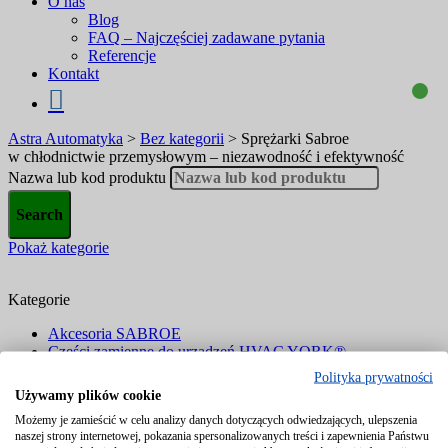
O nas
Blog
FAQ – Najczęściej zadawane pytania
Referencje
Kontakt
Astra Automatyka
>
Bez kategorii
>
Sprężarki Sabroe
w chłodnictwie przemysłowym – niezawodność i efektywność
Nazwa lub kod produktu
Pokaż kategorie
Kategorie
Akcesoria SABROE
Części zamienne do urządzeń HVAC YORK®
Czujniki i przetworniki
Polityka prywatności
Filtry
Używamy plików cookie
Komponenty chłodnicze
Możemy je zamieścić w celu analizy danych dotyczących odwiedzających, ulepszenia
Liczniki energii elektrycznej i ciepła
naszej strony internetowej, pokazania spersonalizowanych treści i zapewnienia Państwu
Presostaty