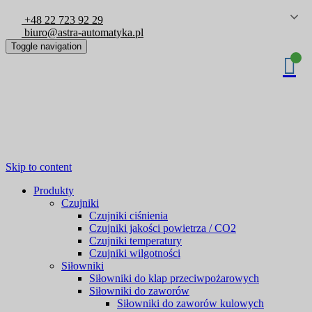
+48 22 723 92 29
biuro@astra-automatyka.pl
Toggle navigation
Skip to content
Produkty
Czujniki
Czujniki ciśnienia
Czujniki jakości powietrza / CO2
Czujniki temperatury
Czujniki wilgotności
Siłowniki
Siłowniki do klap przeciwpożarowych
Siłowniki do zaworów
Siłowniki do zaworów kulowych