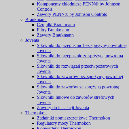
Komponenty chłodnicze PENN® by Johnson
Controls
Zawory PENN® by Johnson Controls
Braukmann
Czujniki Braukmann
Filtry Braukmann
Zawory Braukmann
Joventa
Siłowniki do przepustnic bez sprężyny powrotnej
Joventa
Siłowniki do przepustnic ze sprężyną powrotną
Joventa
Siłowniki do rozwiązań przeciwpożarowych
Joventa
Siłowniki do zaworów bez spreżyny powrotnej
Joventa
Siłowniki do zaworów ze sprężyną powrotną
Joventa
Siłowniki liniowe do zaworów strefowych
Joventa
Zawory do instalacji Joventa
Thermokon
Zadajniki pomieszczeniowe Thermokon
Regulatory mocy Thermokon
Konwertery Thermokon