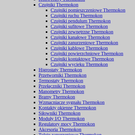
Czujniki Thermokon
Czujniki pomieszczeniowe Thermokon
Czujniki ruchu Thermokon
Czujniki pendulum Thermokon
Czujniki sufitowe Thermokon
Czujniki zewnętrzne Thermokon
Czujniki kanałowe Thermokon
Czujniki zanurzeniowe Thermokon
Czujniki kablowe Thermokon
Czujniki powierzchniowe Thermokon
Czujniki kontaktowe Thermokon
Czujniki wycieku Thermokon
Higrostaty Thermokon
Przetworniki Thermokon
Termostaty Thermokon
Przełączniki Thermokon
Manometry Thermokon
Bramy Thermokon
Wzmacniacze sygnału Thermokon
Kontakty okienne Thermokon
Siłowniki Thermokon
Moduły I/O Thermokon
Regulatory mocy Thermokon
Akcesoria Thermokon
Tuleje zanurzeniowe Thermokon