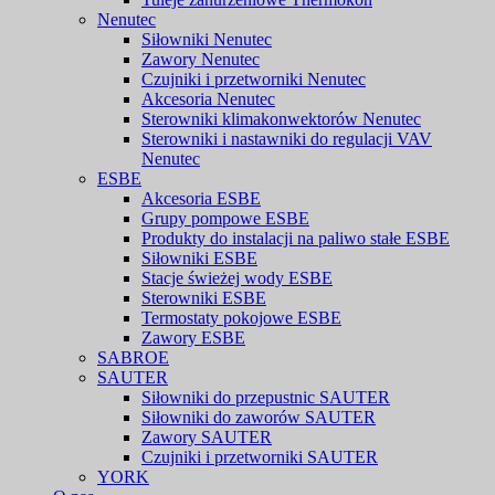
Nenutec
Siłowniki Nenutec
Zawory Nenutec
Czujniki i przetworniki Nenutec
Akcesoria Nenutec
Sterowniki klimakonwektorów Nenutec
Sterowniki i nastawniki do regulacji VAV
Nenutec
ESBE
Akcesoria ESBE
Grupy pompowe ESBE
Produkty do instalacji na paliwo stałe ESBE
Siłowniki ESBE
Stacje świeżej wody ESBE
Sterowniki ESBE
Termostaty pokojowe ESBE
Zawory ESBE
SABROE
SAUTER
Siłowniki do przepustnic SAUTER
Siłowniki do zaworów SAUTER
Zawory SAUTER
Czujniki i przetworniki SAUTER
YORK