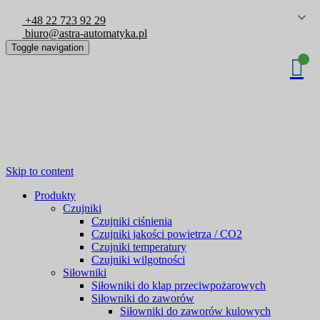
+48 22 723 92 29
biuro@astra-automatyka.pl
Toggle navigation
Skip to content
Produkty
Czujniki
Czujniki ciśnienia
Czujniki jakości powietrza / CO2
Czujniki temperatury
Czujniki wilgotności
Siłowniki
Siłowniki do klap przeciwpożarowych
Siłowniki do zaworów
Siłowniki do zaworów kulowych