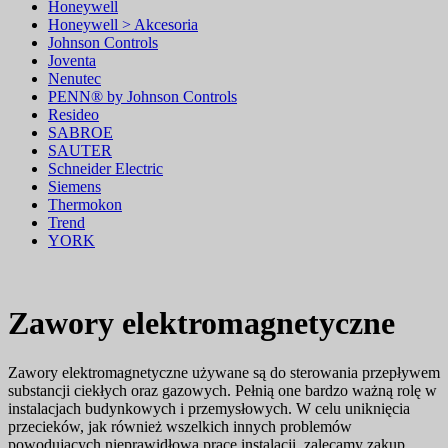
Honeywell
Honeywell > Akcesoria
Johnson Controls
Joventa
Nenutec
PENN® by Johnson Controls
Resideo
SABROE
SAUTER
Schneider Electric
Siemens
Thermokon
Trend
YORK
Zawory elektromagnetyczne
Zawory elektromagnetyczne używane są do sterowania przepływem
substancji ciekłych oraz gazowych. Pełnią one bardzo ważną rolę w
instalacjach budynkowych i przemysłowych. W celu uniknięcia
przecieków, jak również wszelkich innych problemów
powodujących nieprawidłową pracę instalacji, zalecamy zakup