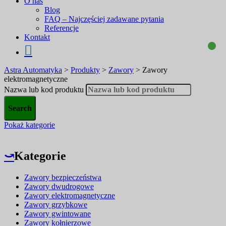
O nas
Blog
FAQ – Najczęściej zadawane pytania
Referencje
Kontakt
Astra Automatyka
>
Produkty
>
Zawory
>
Zawory
elektromagnetyczne
Nazwa lub kod produktu
Pokaż kategorie
⤻
Kategorie
Zawory bezpieczeństwa
Zawory dwudrogowe
Zawory elektromagnetyczne
Zawory grzybkowe
Zawory gwintowane
Zawory kołnierzowe