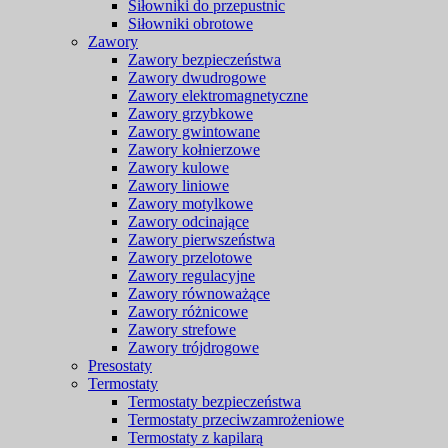
Siłowniki do przepustnic
Siłowniki obrotowe
Zawory
Zawory bezpieczeństwa
Zawory dwudrogowe
Zawory elektromagnetyczne
Zawory grzybkowe
Zawory gwintowane
Zawory kołnierzowe
Zawory kulowe
Zawory liniowe
Zawory motylkowe
Zawory odcinające
Zawory pierwszeństwa
Zawory przelotowe
Zawory regulacyjne
Zawory równoważące
Zawory różnicowe
Zawory strefowe
Zawory trójdrogowe
Presostaty
Termostaty
Termostaty bezpieczeństwa
Termostaty przeciwzamrożeniowe
Termostaty z kapilarą