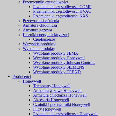
Przemienniki częstotliwości
Przemienniki częstotliwości COMP
Przemienniki częstotliwości HVAC
Przemienniki częstotliwości NXS
Przetworniki ciśnienia
Armatura chłodnicza
Armatura gazowa
Liczniki energii elektrycznej
Ciepłomierze
Wszystkie produkty
Wycofane produkty
Wycofane produkty FEMA
Wycofane produkty Honeywell
Wycofane produkty Johnson Controls
Wycofane produkty SIEMENS
Wycofane produkty TREND
Producenci
Honeywell
Termostaty Honeywell
Armatura gazowa Honeywell
Armatura chłodnicza Honeywell
Akcesoria Honeywell
Czujniki i przetworniki Honeywell
Filtry Honeywell
Przemienniki częstotliwości Honeywell