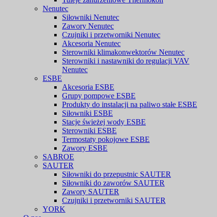
Nenutec
Siłowniki Nenutec
Zawory Nenutec
Czujniki i przetworniki Nenutec
Akcesoria Nenutec
Sterowniki klimakonwektorów Nenutec
Sterowniki i nastawniki do regulacji VAV
Nenutec
ESBE
Akcesoria ESBE
Grupy pompowe ESBE
Produkty do instalacji na paliwo stałe ESBE
Siłowniki ESBE
Stacje świeżej wody ESBE
Sterowniki ESBE
Termostaty pokojowe ESBE
Zawory ESBE
SABROE
SAUTER
Siłowniki do przepustnic SAUTER
Siłowniki do zaworów SAUTER
Zawory SAUTER
Czujniki i przetworniki SAUTER
YORK