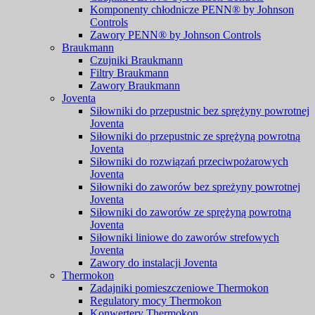
Komponenty chłodnicze PENN® by Johnson
Controls
Zawory PENN® by Johnson Controls
Braukmann
Czujniki Braukmann
Filtry Braukmann
Zawory Braukmann
Joventa
Siłowniki do przepustnic bez sprężyny powrotnej
Joventa
Siłowniki do przepustnic ze sprężyną powrotną
Joventa
Siłowniki do rozwiązań przeciwpożarowych
Joventa
Siłowniki do zaworów bez spreżyny powrotnej
Joventa
Siłowniki do zaworów ze sprężyną powrotną
Joventa
Siłowniki liniowe do zaworów strefowych
Joventa
Zawory do instalacji Joventa
Thermokon
Zadajniki pomieszczeniowe Thermokon
Regulatory mocy Thermokon
Konwertery Thermokon