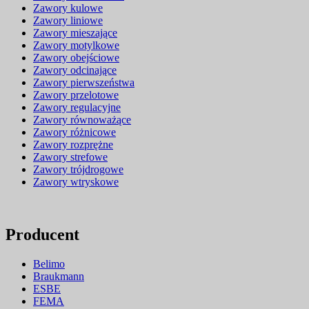
Zawory kulowe
Zawory liniowe
Zawory mieszające
Zawory motylkowe
Zawory obejściowe
Zawory odcinające
Zawory pierwszeństwa
Zawory przelotowe
Zawory regulacyjne
Zawory równoważące
Zawory różnicowe
Zawory rozprężne
Zawory strefowe
Zawory trójdrogowe
Zawory wtryskowe
Producent
Belimo
Braukmann
ESBE
FEMA