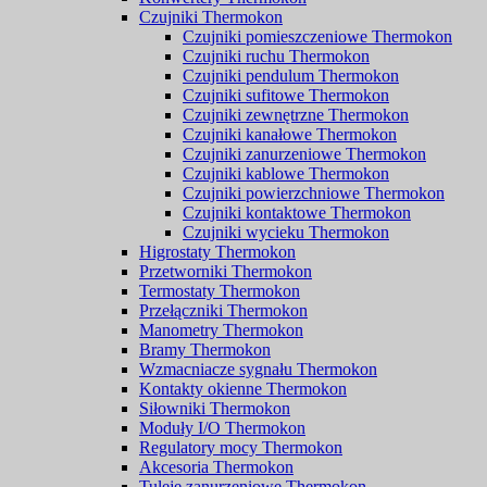
Czujniki Thermokon
Czujniki pomieszczeniowe Thermokon
Czujniki ruchu Thermokon
Czujniki pendulum Thermokon
Czujniki sufitowe Thermokon
Czujniki zewnętrzne Thermokon
Czujniki kanałowe Thermokon
Czujniki zanurzeniowe Thermokon
Czujniki kablowe Thermokon
Czujniki powierzchniowe Thermokon
Czujniki kontaktowe Thermokon
Czujniki wycieku Thermokon
Higrostaty Thermokon
Przetworniki Thermokon
Termostaty Thermokon
Przełączniki Thermokon
Manometry Thermokon
Bramy Thermokon
Wzmacniacze sygnału Thermokon
Kontakty okienne Thermokon
Siłowniki Thermokon
Moduły I/O Thermokon
Regulatory mocy Thermokon
Akcesoria Thermokon
Tuleje zanurzeniowe Thermokon