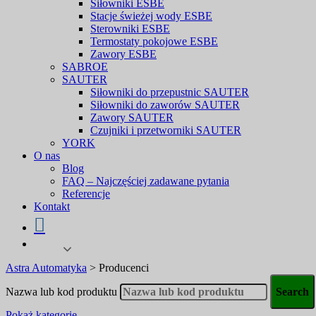
Siłowniki ESBE
Stacje świeżej wody ESBE
Sterowniki ESBE
Termostaty pokojowe ESBE
Zawory ESBE
SABROE
SAUTER
Siłowniki do przepustnic SAUTER
Siłowniki do zaworów SAUTER
Zawory SAUTER
Czujniki i przetworniki SAUTER
YORK
O nas
Blog
FAQ – Najczęściej zadawane pytania
Referencje
Kontakt
Astra Automatyka
>
Producenci
Nazwa lub kod produktu
Pokaż kategorie