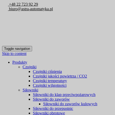
+48 22 723 92 29
biuro@astra-automatyka.pl
Toggle navigation
Skip to content
Produkty
Czujniki
Czujniki ciśnienia
Czujniki jakości powietrza / CO2
Czujniki temperatury
Czujniki wilgotności
Siłowniki
Siłowniki do klap przeciwpożarowych
Siłowniki do zaworów
Siłowniki do zaworów kulowych
Siłowniki do przepustnic
Siłowniki obrotowe