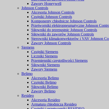
Zawory Honeywell
Johnson Controls
Akcesoria Johnson Controls
Czujniki Johnson Controls
Komponenty chłodnicze Johnson Controls
Przetworniki elektropneumatyczne Johnson Contro
Siłowniki do przepustnic Johnson Controls
Siłowniki do zaworów Johnson Controls
Sterowniki klimakonwektorów i VAV Johnson Con
Zawory Johnson Controls
Siemens
Czujniki Siemens
Liczniki Siemens
Przemienniki częstotliwości Siemens
Siłowniki Siemens
Zawory Siemens
Belimo
Akcesoria Belimo
Czujniki Belimo
Siłowniki Belimo
Zawory Belimo
Resideo
Akcesoria Resideo
Armatura chłodnicza Resideo
Czujniki i przetworniki RESIDEO