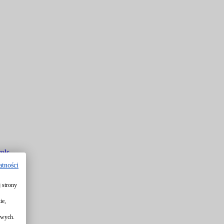
ols
atności
 strony
rols
ie,
owych.