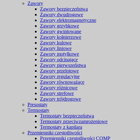
Zawory
Zawory bezpieczeństwa
Zawory dwudrogowe
Zawory elektromagnetyczne
Zawory grzybkowe
Zawory gwintowane
Zawory kołnierzowe
Zawory kulowe
Zawory liniowe
Zawory motylkowe
Zawory odcinające
Zawory pierwszeństwa
Zawory przelotowe
Zawory regulacyjne
Zawory równoważące
Zawory różnicowe
Zawory strefowe
Zawory trójdrogowe
Presostaty
Termostaty
Termostaty bezpieczeństwa
Termostaty przeciwzamrożeniowe
Termostaty z kapilarą
Przemienniki częstotliwości
Przemienniki częstotliwości COMP