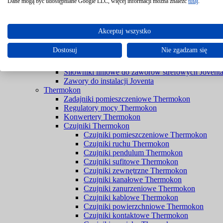
Filtry Braukmann
Dane mogą być udostępniane Google LLC, więcej informacji można znaleźć
tutaj
.
Zawory Braukmann
Joventa
Siłowniki do przepustnic bez sprężyny powrotnej 
Akceptuj wszystko
Siłowniki do przepustnic ze sprężyną powrotną Jo
Siłowniki do rozwiązań przeciwpożarowych Jove
Dostosuj
Nie zgadzam się
Siłowniki do zaworów bez spreżyny powrotnej Jo
Siłowniki do zaworów ze sprężyną powrotną Jove
Siłowniki liniowe do zaworów strefowych Jovent
Zawory do instalacji Joventa
Thermokon
Zadajniki pomieszczeniowe Thermokon
Regulatory mocy Thermokon
Konwertery Thermokon
Czujniki Thermokon
Czujniki pomieszczeniowe Thermokon
Czujniki ruchu Thermokon
Czujniki pendulum Thermokon
Czujniki sufitowe Thermokon
Czujniki zewnętrzne Thermokon
Czujniki kanałowe Thermokon
Czujniki zanurzeniowe Thermokon
Czujniki kablowe Thermokon
Czujniki powierzchniowe Thermokon
Czujniki kontaktowe Thermokon