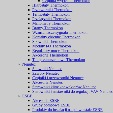
Czujniki wycieku Thermokon
Higrostaty Thermokon
Przetworniki Thermokon
Termostaty Thermokon
Przełączniki Thermokon
Manometry Thermokon
Bramy Thermokon
Wzmacniacze sygnału Thermokon
Kontakty okienne Thermokon
Siłowniki Thermokon
Moduły I/O Thermokon
Regulatory mocy Thermokon
Akcesoria Thermokon
Tuleje zanurzeniowe Thermokon
Nenutec
Siłowniki Nenutec
Zawory Nenutec
Czujniki i przetworniki Nenutec
Akcesoria Nenutec
Sterowniki klimakonwektorów Nenutec
Sterowniki i nastawniki do regulacji VAV Nenutec
ESBE
Akcesoria ESBE
Grupy pompowe ESBE
Produkty do instalacji na paliwo stałe ESBE