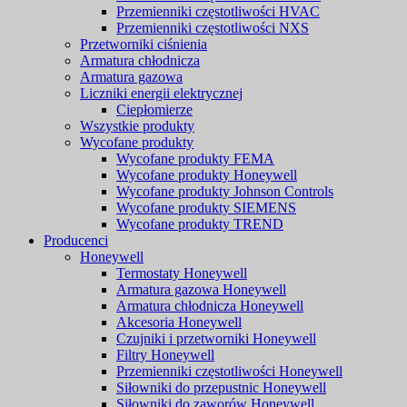
Przemienniki częstotliwości HVAC
Przemienniki częstotliwości NXS
Przetworniki ciśnienia
Armatura chłodnicza
Armatura gazowa
Liczniki energii elektrycznej
Ciepłomierze
Wszystkie produkty
Wycofane produkty
Wycofane produkty FEMA
Wycofane produkty Honeywell
Wycofane produkty Johnson Controls
Wycofane produkty SIEMENS
Wycofane produkty TREND
Producenci
Honeywell
Termostaty Honeywell
Armatura gazowa Honeywell
Armatura chłodnicza Honeywell
Akcesoria Honeywell
Czujniki i przetworniki Honeywell
Filtry Honeywell
Przemienniki częstotliwości Honeywell
Siłowniki do przepustnic Honeywell
Siłowniki do zaworów Honeywell