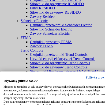
Siłowniki do przepustnic RESIDEO
Filtry RESIDEO
Siłowniki do zaworów RESIDEO
Zawory Resideo
Schneider Electric
Czujniki i przetworniki Schneider Electric
Siłowniki Schneider Electric
Zawory Schneider Electric
FEMA
Czujniki i presostaty FEMA
Zawory FEMA
Trend Controls
Czujniki i przetworniki Trend Controls
Liczniki energii elektrycznej Trend Controls
Siłowniki do przepustnic Trend Controls
Siłowniki do zaworów Trend Controls
Sterowniki klimakonwektorów i VAV Trend Contr
Zawory Trend Controls
Polityka pryw
PENN® by Johnson Controls
Używamy plików cookie
Czujniki PENN® by Johnson Controls
Możemy je zamieścić w celu analizy danych dotyczących odwiedzających, ulepszenia naszej
Komponenty chłodnicze PENN® by Johnson Cont
internetowej, pokazania spersonalizowanych treści i zapewnienia Państwu wspaniałego
Zawory PENN® by Johnson Controls
doświadczenia na stronie internetowej. Aby uzyskać więcej informacji na temat plików cook
Braukmann
których używamy, otwórz ustawienia.
Czujniki Braukmann
Dane są gromadzone w celu personalizacji reklam i pomiaru skuteczności kampanii reklam