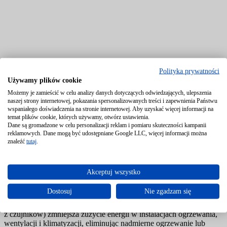
Polityka prywatności
Używamy plików cookie
Możemy je zamieścić w celu analizy danych dotyczących odwiedzających, ulepszenia
naszej strony internetowej, pokazania spersonalizowanych treści i zapewnienia Państwu
wspaniałego doświadczenia na stronie internetowej. Aby uzyskać więcej informacji na
temat plików cookie, których używamy, otwórz ustawienia.
Dane są gromadzone w celu personalizacji reklam i pomiaru skuteczności kampanii
reklamowych. Dane mogą być udostępniane Google LLC, więcej informacji można
znaleźć
tutaj
.
1. Regulacja temperatury i wentylacji
Siłowniki w systemach HVAC pozwalają na precyzyjną kontrolę
Akceptuj wszystko
przepływu powietrza, otwieraniem i zamykaniem zaworów, a także
na kontrolowanie ustawień temperatury w różnych częściach
Dostosuj
Nie zgadzam się
budynku. Automatyczne dopasowanie tych parametrów
do rzeczywistych potrzeb (np. na podstawie danych o temperaturze
z czujników) zmniejsza zużycie energii w instalacjach ogrzewania,
wentylacji i klimatyzacji, eliminując nadmierne ogrzewanie lub