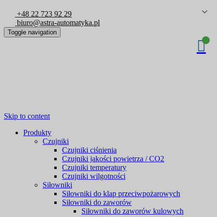
+48 22 723 92 29
biuro@astra-automatyka.pl
Toggle navigation
Skip to content
Produkty
Czujniki
Czujniki ciśnienia
Czujniki jakości powietrza / CO2
Czujniki temperatury
Czujniki wilgotności
Siłowniki
Siłowniki do klap przeciwpożarowych
Siłowniki do zaworów
Siłowniki do zaworów kulowych