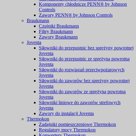
Komponenty chłodnicze PENN® by Johnson
Controls
Zawory PENN® by Johnson Controls
Braukmann
Czujniki Braukmann
Filtry Braukmann
Zawory Braukmann
Joventa
Siłowniki do przepustnic bez sprężyny powrotnej
Joventa
Siłowniki do przepustnic ze sprężyną powrotną
Joventa
Siłowniki do rozwiązań przeciwpożarowych
Joventa
Siłowniki do zaworów bez spreżyny powrotnej
Joventa
Siłowniki do zaworów ze sprężyną powrotną
Joventa
Siłowniki liniowe do zaworów strefowych
Joventa
Zawory do instalacji Joventa
Thermokon
Zadajniki pomieszczeniowe Thermokon
Regulatory mocy Thermokon
Konwertery Thermokon