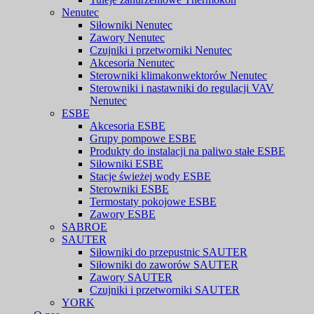
Nenutec
Siłowniki Nenutec
Zawory Nenutec
Czujniki i przetworniki Nenutec
Akcesoria Nenutec
Sterowniki klimakonwektorów Nenutec
Sterowniki i nastawniki do regulacji VAV
Nenutec
ESBE
Akcesoria ESBE
Grupy pompowe ESBE
Produkty do instalacji na paliwo stałe ESBE
Siłowniki ESBE
Stacje świeżej wody ESBE
Sterowniki ESBE
Termostaty pokojowe ESBE
Zawory ESBE
SABROE
SAUTER
Siłowniki do przepustnic SAUTER
Siłowniki do zaworów SAUTER
Zawory SAUTER
Czujniki i przetworniki SAUTER
YORK