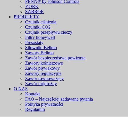
PENN® by Johnson Controls
YORK
SABROE
PRODUKTY
Czujnik ciśnienia
Czujniki CO2
Czujnik przepływu cieczy
Filtry honeywell
Presostaty
Siłowniki Belimo
Zawory Belimo
Zawór bezpieczeństwa powietrza
Zawory kołnierzowe
Zawór pływakowy
Zawory regulacyjne
Zawór równoważący
Zawór trójdrożny
O NAS
Kontakt
FAQ – Najczęściej zadawane pytania
Polityka prywatności
Regulamin