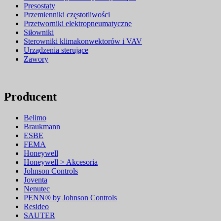
Presostaty
Przemienniki częstotliwości
Przetworniki elektropneumatyczne
Siłowniki
Sterowniki klimakonwektorów i VAV
Urządzenia sterujące
Zawory
Producent
Belimo
Braukmann
ESBE
FEMA
Honeywell
Honeywell > Akcesoria
Johnson Controls
Joventa
Nenutec
PENN® by Johnson Controls
Resideo
SAUTER