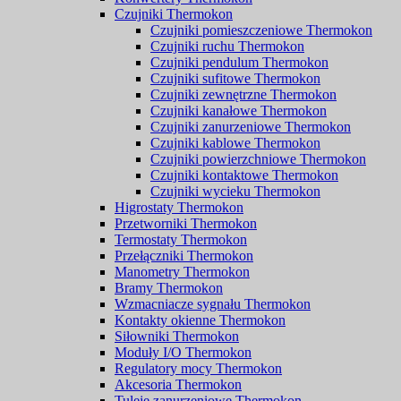
Czujniki Thermokon
Czujniki pomieszczeniowe Thermokon
Czujniki ruchu Thermokon
Czujniki pendulum Thermokon
Czujniki sufitowe Thermokon
Czujniki zewnętrzne Thermokon
Czujniki kanałowe Thermokon
Czujniki zanurzeniowe Thermokon
Czujniki kablowe Thermokon
Czujniki powierzchniowe Thermokon
Czujniki kontaktowe Thermokon
Czujniki wycieku Thermokon
Higrostaty Thermokon
Przetworniki Thermokon
Termostaty Thermokon
Przełączniki Thermokon
Manometry Thermokon
Bramy Thermokon
Wzmacniacze sygnału Thermokon
Kontakty okienne Thermokon
Siłowniki Thermokon
Moduły I/O Thermokon
Regulatory mocy Thermokon
Akcesoria Thermokon
Tuleje zanurzeniowe Thermokon