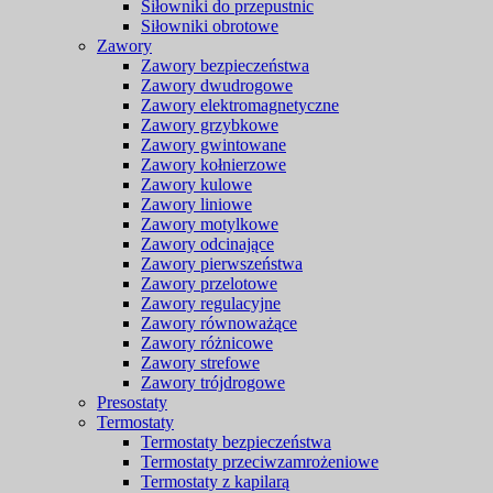
Siłowniki do przepustnic
Siłowniki obrotowe
Zawory
Zawory bezpieczeństwa
Zawory dwudrogowe
Zawory elektromagnetyczne
Zawory grzybkowe
Zawory gwintowane
Zawory kołnierzowe
Zawory kulowe
Zawory liniowe
Zawory motylkowe
Zawory odcinające
Zawory pierwszeństwa
Zawory przelotowe
Zawory regulacyjne
Zawory równoważące
Zawory różnicowe
Zawory strefowe
Zawory trójdrogowe
Presostaty
Termostaty
Termostaty bezpieczeństwa
Termostaty przeciwzamrożeniowe
Termostaty z kapilarą