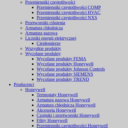
Przemienniki częstotliwości
Przemienniki częstotliwości COMP
Przemienniki częstotliwości HVAC
Przemienniki częstotliwości NXS
Przetworniki ciśnienia
Armatura chłodnicza
Armatura gazowa
Liczniki energii elektrycznej
Ciepłomierze
Wszystkie produkty
Wycofane produkty
Wycofane produkty FEMA
Wycofane produkty Honeywell
Wycofane produkty Johnson Controls
Wycofane produkty SIEMENS
Wycofane produkty TREND
Producenci
Honeywell
Termostaty Honeywell
Armatura gazowa Honeywell
Armatura chłodnicza Honeywell
Akcesoria Honeywell
Czujniki i przetworniki Honeywell
Filtry Honeywell
Przemienniki częstotliwości Honeywell