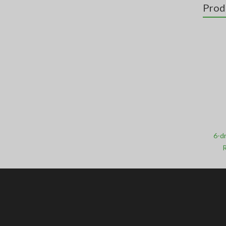
Prod
6-d
R