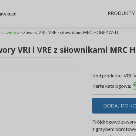
Skip to conte
PRODUKTY
atyka.pl
do zaworów
Zawory VRI i VRE z siłownikami MRC HONEYWELL
>
ory VRI i VRE z siłownikami MRC
Kod produktu:
VRI, 
Karta katalogowa:
DODAJ DO K
Trójdrogowe zawory 
z grzybem obrotowym