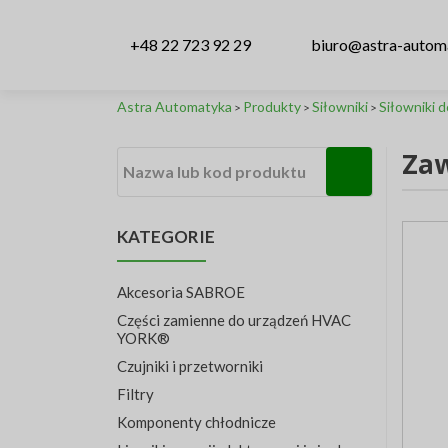
+48 22 723 92 29
biuro@astra-autom
Astra Automatyka
Produkty
Siłowniki
Siłowniki 
>
>
>
Zaw
Nazwa lub kod produktu
KATEGORIE
Akcesoria SABROE
Części zamienne do urządzeń HVAC
YORK®
Czujniki i przetworniki
Filtry
Komponenty chłodnicze