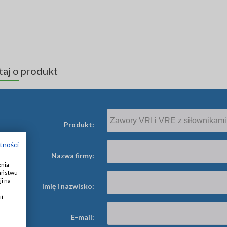
taj o produkt
Produkt:
tności
Nazwa firmy:
enia
Państwu
i na
Imię i nazwisko:
ii
E-mail: