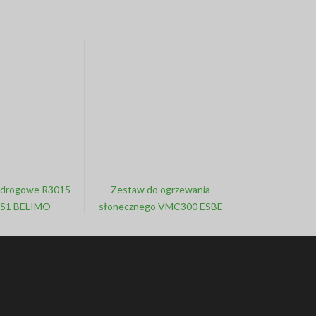
-drogowe R3015-
Zestaw do ogrzewania
-S1 BELIMO
słonecznego VMC300 ESBE