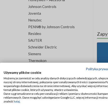
Johnson Controls
Joventa
Nenutec
PENN® by Johnson Controls
Zapy
Resideo
SAUTER
Schneider Electric
Siemens
Thermokon
Trend
Polityka prywa
Używamy plików cookie
Możemy je zamieścić w celu analizy danych dotyczących odwiedzających, ulepsz
naszej strony internetowej, pokazania spersonalizowanych treści i zapewnienia 
wspaniałego doświadczenia na stronie internetowej. Aby uzyskać więcej informacj
temat plików cookie, których używamy, otwórz ustawienia.
Dane są gromadzone w celu personalizacji reklam i pomiaru skuteczności kampan
reklamowych. Dane mogą być udostępniane Google LLC, więcej informacji można
znaleźć
tutaj
.