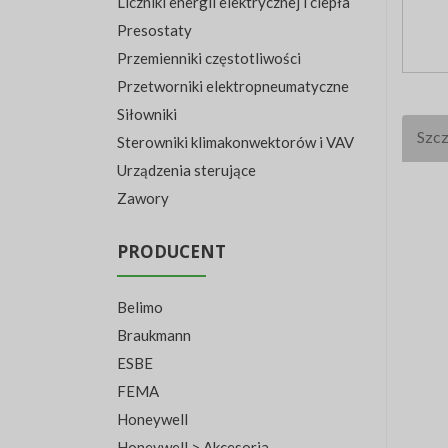
Liczniki energii elektrycznej i ciepła
Presostaty
Przemienniki częstotliwości
Przetworniki elektropneumatyczne
Siłowniki
Szcz
Sterowniki klimakonwektorów i VAV
Urządzenia sterujące
Zawory
PRODUCENT
Belimo
Braukmann
ESBE
FEMA
Honeywell
Honeywell > Akcesoria