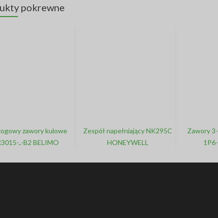
ukty pokrewne
rogowy zawory kulowe
Zespół napełniający NK295C
Zawory 3
3015-..-B2 BELIMO
HONEYWELL
1P6