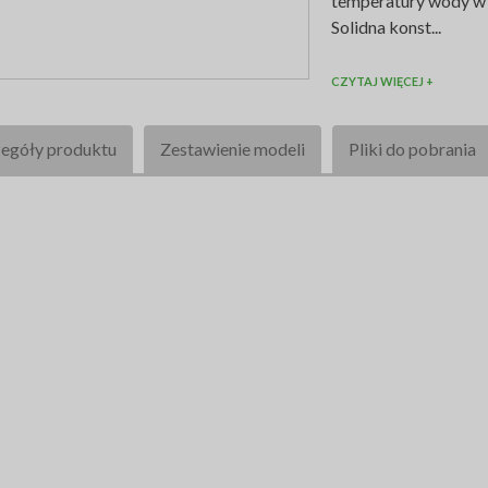
temperatury wody w i
Solidna konst...
CZYTAJ WIĘCEJ +
egóły produktu
Zestawienie modeli
Pliki do pobrania