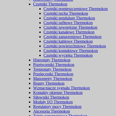
Czujniki Thermokon
Czujniki pomieszczeniowe Thermokon
Czujniki ruchu Thermokon
Czujniki pendulum Thermokon
Czujniki sufitowe Thermokon
Czujniki zewnętrzne Thermokon
Czujniki kanałowe Thermokon
Czujniki zanurzeniowe Thermokon
Czujniki kablowe Thermokon
Czujniki powierzchniowe Thermokon
Czujniki kontaktowe Thermokon
Czujniki wycieku Thermokon
Higrostaty Thermokon
Przetworniki Thermokon
Termostaty Thermokon
Przełączniki Thermokon
Manometry Thermokon
Bramy Thermokon
Wzmacniacze sygnału Thermokon
Kontakty okienne Thermokon
Siłowniki Thermokon
Moduły I/O Thermokon
Regulatory mocy Thermokon
Akcesoria Thermokon
Tuleje zanurzeniowe Thermokon