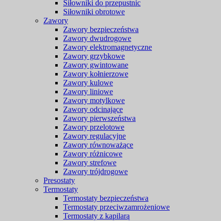
Siłowniki do przepustnic
Siłowniki obrotowe
Zawory
Zawory bezpieczeństwa
Zawory dwudrogowe
Zawory elektromagnetyczne
Zawory grzybkowe
Zawory gwintowane
Zawory kołnierzowe
Zawory kulowe
Zawory liniowe
Zawory motylkowe
Zawory odcinające
Zawory pierwszeństwa
Zawory przelotowe
Zawory regulacyjne
Zawory równoważące
Zawory różnicowe
Zawory strefowe
Zawory trójdrogowe
Presostaty
Termostaty
Termostaty bezpieczeństwa
Termostaty przeciwzamrożeniowe
Termostaty z kapilarą