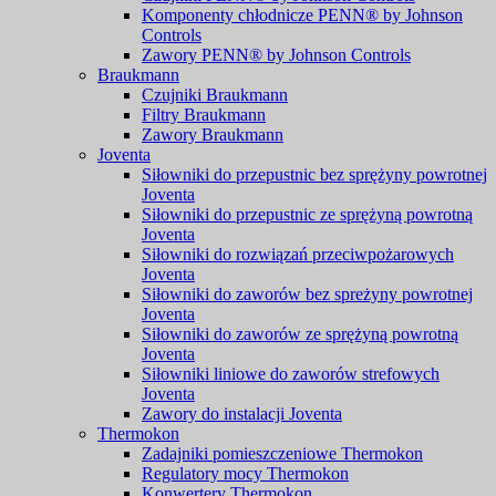
Komponenty chłodnicze PENN® by Johnson
Controls
Zawory PENN® by Johnson Controls
Braukmann
Czujniki Braukmann
Filtry Braukmann
Zawory Braukmann
Joventa
Siłowniki do przepustnic bez sprężyny powrotnej
Joventa
Siłowniki do przepustnic ze sprężyną powrotną
Joventa
Siłowniki do rozwiązań przeciwpożarowych
Joventa
Siłowniki do zaworów bez spreżyny powrotnej
Joventa
Siłowniki do zaworów ze sprężyną powrotną
Joventa
Siłowniki liniowe do zaworów strefowych
Joventa
Zawory do instalacji Joventa
Thermokon
Zadajniki pomieszczeniowe Thermokon
Regulatory mocy Thermokon
Konwertery Thermokon