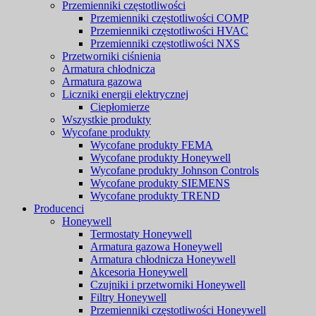
Przemienniki częstotliwości
Przemienniki częstotliwości COMP
Przemienniki częstotliwości HVAC
Przemienniki częstotliwości NXS
Przetworniki ciśnienia
Armatura chłodnicza
Armatura gazowa
Liczniki energii elektrycznej
Ciepłomierze
Wszystkie produkty
Wycofane produkty
Wycofane produkty FEMA
Wycofane produkty Honeywell
Wycofane produkty Johnson Controls
Wycofane produkty SIEMENS
Wycofane produkty TREND
Producenci
Honeywell
Termostaty Honeywell
Armatura gazowa Honeywell
Armatura chłodnicza Honeywell
Akcesoria Honeywell
Czujniki i przetworniki Honeywell
Filtry Honeywell
Przemienniki częstotliwości Honeywell