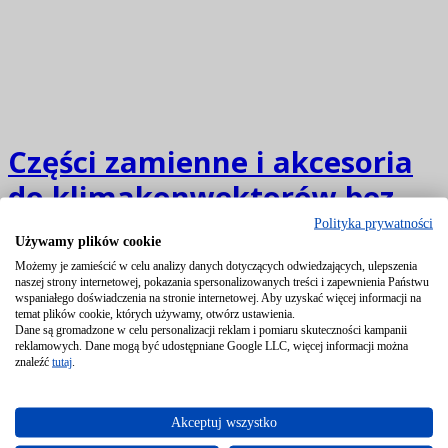
Części zamienne i akcesoria
do klimakonwektorów bez
obudowy YLIV i YLIV/AF YORK
Polityka prywatności
Używamy plików cookie
Możemy je zamieścić w celu analizy danych dotyczących odwiedzających, ulepszenia
naszej strony internetowej, pokazania spersonalizowanych treści i zapewnienia Państwu
Kod produktu: YLIV, YLIV/AF Producent:
wspaniałego doświadczenia na stronie internetowej. Aby uzyskać więcej informacji na
temat plików cookie, których używamy, otwórz ustawienia.
Dane są gromadzone w celu personalizacji reklam i pomiaru skuteczności kampanii
reklamowych. Dane mogą być udostępniane Google LLC, więcej informacji można
znaleźć
tutaj
.
Akceptuj wszystko