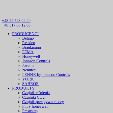
+48 22 723 92 29
+48 517 86 12 03
PRODUCENCI
Belimo
Resideo
Braukmann
FEMA
Honeywell
Johnson Controls
Joventa
Nenutec
PENN® by Johnson Controls
YORK
SABROE
PRODUKTY
Czujnik ciśnienia
Czujniki CO2
Czujnik przepływu cieczy
Filtry honeywell
Presostaty