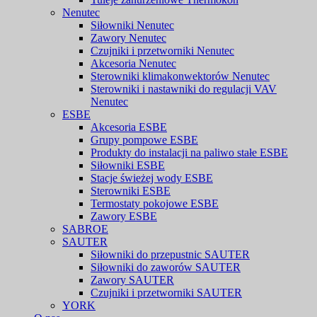
Nenutec
Siłowniki Nenutec
Zawory Nenutec
Czujniki i przetworniki Nenutec
Akcesoria Nenutec
Sterowniki klimakonwektorów Nenutec
Sterowniki i nastawniki do regulacji VAV
Nenutec
ESBE
Akcesoria ESBE
Grupy pompowe ESBE
Produkty do instalacji na paliwo stałe ESBE
Siłowniki ESBE
Stacje świeżej wody ESBE
Sterowniki ESBE
Termostaty pokojowe ESBE
Zawory ESBE
SABROE
SAUTER
Siłowniki do przepustnic SAUTER
Siłowniki do zaworów SAUTER
Zawory SAUTER
Czujniki i przetworniki SAUTER
YORK