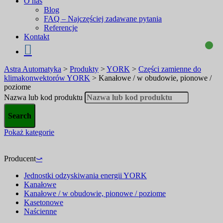
O nas
Blog
FAQ – Najczęściej zadawane pytania
Referencje
Kontakt
Astra Automatyka
>
Produkty
>
YORK
>
Części zamienne do
klimakonwektorów YORK
>
Kanałowe / w obudowie, pionowe /
poziome
Nazwa lub kod produktu
Pokaż kategorie
Producent
⤻
Jednostki odzyskiwania energii YORK
Kanałowe
Kanałowe / w obudowie, pionowe / poziome
Kasetonowe
Naścienne