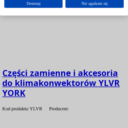
Dostosuj
Nie zgadzam się
P.P.H.U. ASTRA S.C.
2020-03-21T22:51:26+01:00
Części zamienne i akcesoria
do klimakonwektorów YLVR
YORK
Kod produktu: YLVR Producent: