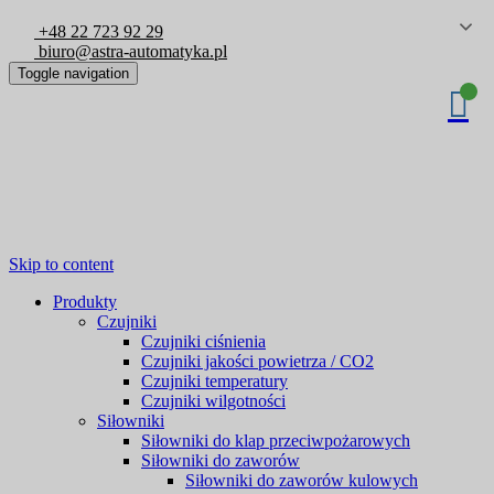
+48 22 723 92 29
biuro@astra-automatyka.pl
Toggle navigation
Skip to content
Produkty
Czujniki
Czujniki ciśnienia
Czujniki jakości powietrza / CO2
Czujniki temperatury
Czujniki wilgotności
Siłowniki
Siłowniki do klap przeciwpożarowych
Siłowniki do zaworów
Siłowniki do zaworów kulowych