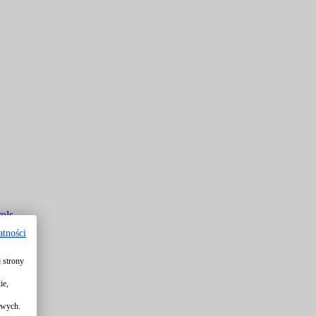
ols
atności
 strony
rols
ie,
owych.