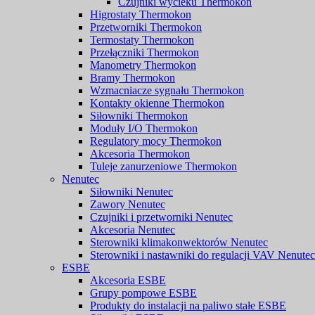
Czujniki wycieku Thermokon
Higrostaty Thermokon
Przetworniki Thermokon
Termostaty Thermokon
Przełączniki Thermokon
Manometry Thermokon
Bramy Thermokon
Wzmacniacze sygnału Thermokon
Kontakty okienne Thermokon
Siłowniki Thermokon
Moduły I/O Thermokon
Regulatory mocy Thermokon
Akcesoria Thermokon
Tuleje zanurzeniowe Thermokon
Nenutec
Siłowniki Nenutec
Zawory Nenutec
Czujniki i przetworniki Nenutec
Akcesoria Nenutec
Sterowniki klimakonwektorów Nenutec
Sterowniki i nastawniki do regulacji VAV Nenutec
ESBE
Akcesoria ESBE
Grupy pompowe ESBE
Produkty do instalacji na paliwo stałe ESBE