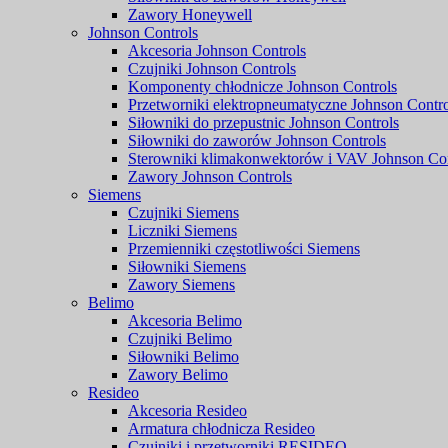
Zawory Honeywell
Johnson Controls
Akcesoria Johnson Controls
Czujniki Johnson Controls
Komponenty chłodnicze Johnson Controls
Przetworniki elektropneumatyczne Johnson Contro
Siłowniki do przepustnic Johnson Controls
Siłowniki do zaworów Johnson Controls
Sterowniki klimakonwektorów i VAV Johnson Con
Zawory Johnson Controls
Siemens
Czujniki Siemens
Liczniki Siemens
Przemienniki częstotliwości Siemens
Siłowniki Siemens
Zawory Siemens
Belimo
Akcesoria Belimo
Czujniki Belimo
Siłowniki Belimo
Zawory Belimo
Resideo
Akcesoria Resideo
Armatura chłodnicza Resideo
Czujniki i przetworniki RESIDEO