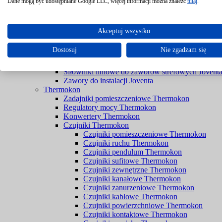
Filtry Braukmann
Dane mogą być udostępniane Google LLC, więcej informacji można znaleźć
tutaj
.
Zawory Braukmann
Joventa
Siłowniki do przepustnic bez sprężyny powrotnej 
Akceptuj wszystko
Siłowniki do przepustnic ze sprężyną powrotną Jo
Siłowniki do rozwiązań przeciwpożarowych Jove
Dostosuj
Nie zgadzam się
Siłowniki do zaworów bez spreżyny powrotnej Jo
Siłowniki do zaworów ze sprężyną powrotną Jove
Siłowniki liniowe do zaworów strefowych Jovent
Zawory do instalacji Joventa
Thermokon
Zadajniki pomieszczeniowe Thermokon
Regulatory mocy Thermokon
Konwertery Thermokon
Czujniki Thermokon
Czujniki pomieszczeniowe Thermokon
Czujniki ruchu Thermokon
Czujniki pendulum Thermokon
Czujniki sufitowe Thermokon
Czujniki zewnętrzne Thermokon
Czujniki kanałowe Thermokon
Czujniki zanurzeniowe Thermokon
Czujniki kablowe Thermokon
Czujniki powierzchniowe Thermokon
Czujniki kontaktowe Thermokon