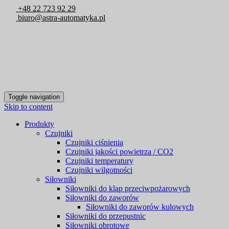
+48 22 723 92 29
biuro@astra-automatyka.pl
Toggle navigation
Skip to content
Produkty
Czujniki
Czujniki ciśnienia
Czujniki jakości powietrza / CO2
Czujniki temperatury
Czujniki wilgotności
Siłowniki
Siłowniki do klap przeciwpożarowych
Siłowniki do zaworów
Siłowniki do zaworów kulowych
Siłowniki do przepustnic
Siłowniki obrotowe