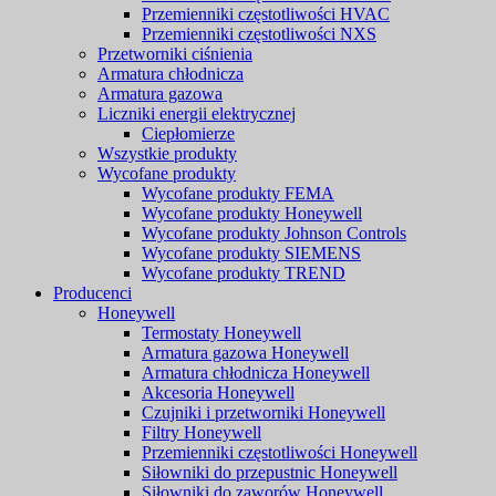
Przemienniki częstotliwości HVAC
Przemienniki częstotliwości NXS
Przetworniki ciśnienia
Armatura chłodnicza
Armatura gazowa
Liczniki energii elektrycznej
Ciepłomierze
Wszystkie produkty
Wycofane produkty
Wycofane produkty FEMA
Wycofane produkty Honeywell
Wycofane produkty Johnson Controls
Wycofane produkty SIEMENS
Wycofane produkty TREND
Producenci
Honeywell
Termostaty Honeywell
Armatura gazowa Honeywell
Armatura chłodnicza Honeywell
Akcesoria Honeywell
Czujniki i przetworniki Honeywell
Filtry Honeywell
Przemienniki częstotliwości Honeywell
Siłowniki do przepustnic Honeywell
Siłowniki do zaworów Honeywell