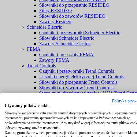
Siłowniki do przepustnic RESIDEO
Filtry RESIDEO
Siłowniki do zaworów RESIDEO
Zawory Resideo
Schneider Electric
Czujniki i przetworniki Schneider Electric
Siłowniki Schneider Electric
Zawory Schneider Electric
FEMA
Czujniki i presostaty FEMA
Zawory FEMA
Trend Controls
Czujniki i przetworniki Trend Controls
Liczniki energii elektrycznej Trend Controls
Siłowniki do przepustnic Trend Controls
Siłowniki do zaworów Trend Controls
Sterowniki klimakonwektorów i VAV Trend Contr
Zawory Trend Controls
Polityka pryw
PENN® by Johnson Controls
Używamy plików cookie
Czujniki PENN® by Johnson Controls
Możemy je zamieścić w celu analizy danych dotyczących odwiedzających, ulepszenia naszej
Komponenty chłodnicze PENN® by Johnson Cont
internetowej, pokazania spersonalizowanych treści i zapewnienia Państwu wspaniałego
Zawory PENN® by Johnson Controls
doświadczenia na stronie internetowej. Aby uzyskać więcej informacji na temat plików cook
Braukmann
których używamy, otwórz ustawienia.
Czujniki Braukmann
Dane są gromadzone w celu personalizacji reklam i pomiaru skuteczności kampanii reklam