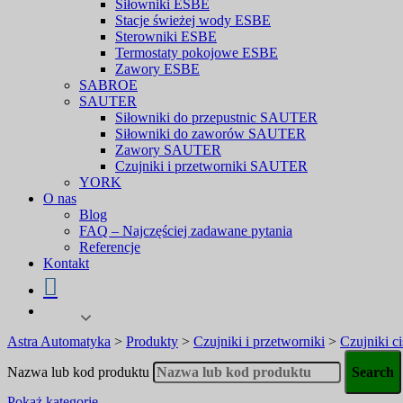
Siłowniki ESBE
Stacje świeżej wody ESBE
Sterowniki ESBE
Termostaty pokojowe ESBE
Zawory ESBE
SABROE
SAUTER
Siłowniki do przepustnic SAUTER
Siłowniki do zaworów SAUTER
Zawory SAUTER
Czujniki i przetworniki SAUTER
YORK
O nas
Blog
FAQ – Najczęściej zadawane pytania
Referencje
Kontakt
Astra Automatyka
>
Produkty
>
Czujniki i przetworniki
>
Czujniki ci
Nazwa lub kod produktu
Pokaż kategorie