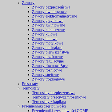
Zawory
Zawory bezpieczeństwa
Zawory dwudrogowe
Zawory elektromagnetyczne
Zawory grzybkowe
Zawory gwintowane
Zawory kołnierzowe
Zawory kulowe
Zawory liniowe
Zawory motylkowe
Zawory odcinające
Zawory pierwszeństwa
Zawory przelotowe
Zawory regulacyjne
Zawory równoważące
Zawory różnicowe
Zawory strefowe
Zawory trójdrogowe
Presostaty
Termostaty
Termostaty bezpieczeństwa
Termostaty przeciwzamrożeniowe
Termostaty z kapilarą
Przemienniki częstotliwości
Przemienniki częstotliwości COMP