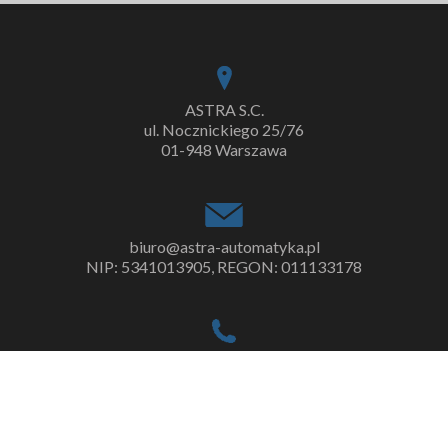
ASTRA S.C.
ul. Nocznickiego 25/76
01-948 Warszawa
biuro@astra-automatyka.pl
NIP: 5341013905, REGON: 011133178
+48 22 723 92 29
+48 517 86 12 03
PRODUCENCI