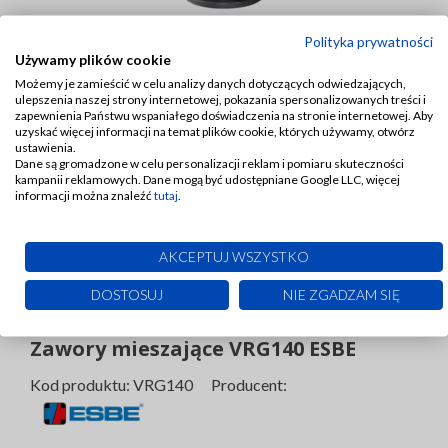
Polityka prywatności
4-drogowe zawory mieszające 4F ESBE
Używamy plików cookie
Możemy je zamieścić w celu analizy danych dotyczących odwiedzających,
Kod produktu: 4F Producent:
ulepszenia naszej strony internetowej, pokazania spersonalizowanych treści i
zapewnienia Państwu wspaniałego doświadczenia na stronie internetowej. Aby
uzyskać więcej informacji na temat plików cookie, których używamy, otwórz
ustawienia.
Dane są gromadzone w celu personalizacji reklam i pomiaru skuteczności
kampanii reklamowych. Dane mogą być udostępniane Google LLC, więcej
informacji można znaleźć
tutaj
.
AKCEPTUJ WSZYSTKO
DOSTOSUJ
NIE ZGADZAM SIĘ
Zawory mieszające VRG140 ESBE
Kod produktu: VRG140 Producent: