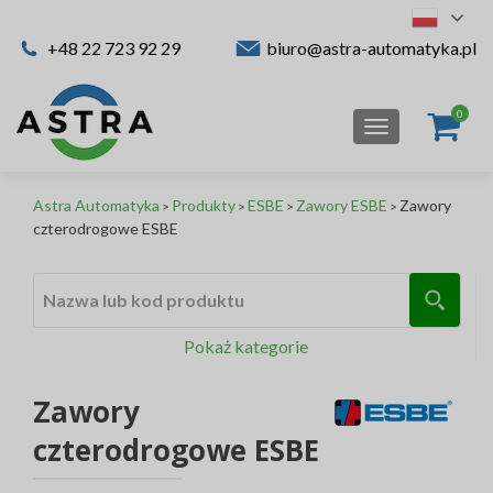
+48 22 723 92 29
biuro@astra-automatyka.pl
TOGGLE NAV
Astra Automatyka
Produkty
ESBE
Zawory ESBE
Zawory
>
>
>
>
czterodrogowe ESBE
Nazwa lub kod produktu
Pokaż kategorie
Zawory
czterodrogowe ESBE