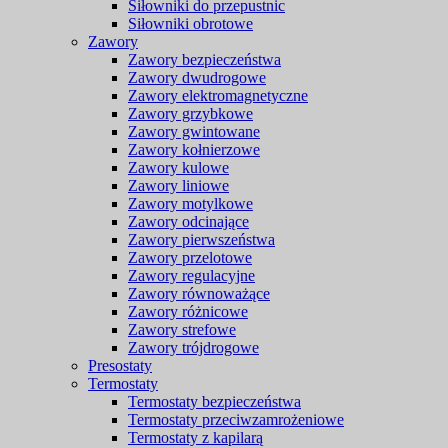
Siłowniki do przepustnic
Siłowniki obrotowe
Zawory
Zawory bezpieczeństwa
Zawory dwudrogowe
Zawory elektromagnetyczne
Zawory grzybkowe
Zawory gwintowane
Zawory kołnierzowe
Zawory kulowe
Zawory liniowe
Zawory motylkowe
Zawory odcinające
Zawory pierwszeństwa
Zawory przelotowe
Zawory regulacyjne
Zawory równoważące
Zawory różnicowe
Zawory strefowe
Zawory trójdrogowe
Presostaty
Termostaty
Termostaty bezpieczeństwa
Termostaty przeciwzamrożeniowe
Termostaty z kapilarą