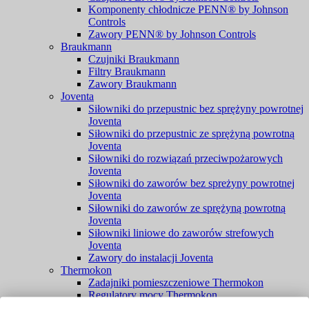
Komponenty chłodnicze PENN® by Johnson
Controls
Zawory PENN® by Johnson Controls
Braukmann
Czujniki Braukmann
Filtry Braukmann
Zawory Braukmann
Joventa
Siłowniki do przepustnic bez sprężyny powrotnej
Joventa
Siłowniki do przepustnic ze sprężyną powrotną
Joventa
Siłowniki do rozwiązań przeciwpożarowych
Joventa
Siłowniki do zaworów bez spreżyny powrotnej
Joventa
Siłowniki do zaworów ze sprężyną powrotną
Joventa
Siłowniki liniowe do zaworów strefowych
Joventa
Zawory do instalacji Joventa
Thermokon
Zadajniki pomieszczeniowe Thermokon
Regulatory mocy Thermokon
Konwertery Thermokon