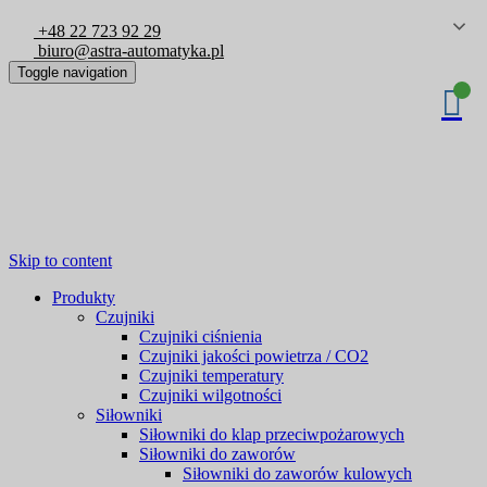
+48 22 723 92 29
biuro@astra-automatyka.pl
Toggle navigation
Skip to content
Produkty
Czujniki
Czujniki ciśnienia
Czujniki jakości powietrza / CO2
Czujniki temperatury
Czujniki wilgotności
Siłowniki
Siłowniki do klap przeciwpożarowych
Siłowniki do zaworów
Siłowniki do zaworów kulowych