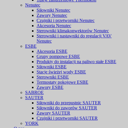
Nenutec
Siłowniki Nenutec
Zawory Nenutec
Czujniki i przetworniki Nenutec
Akcesoria Nenutec
Sterowniki klimakonwektorów Nenutec
Sterowniki i nastawniki do regulacji VAV
Nenutec
ESBE
Akcesoria ESBE
Grupy pompowe ESBE
Produkty do instalacji na paliwo stałe ESBE
Siłowniki ESBE
Stacje świeżej wody ESBE
Sterowniki ESBE
Termostaty pokojowe ESBE
Zawory ESBE
SABROE
SAUTER
Siłowniki do przepustnic SAUTER
Siłowniki do zaworów SAUTER
Zawory SAUTER
Czujniki i przetworniki SAUTER
YORK