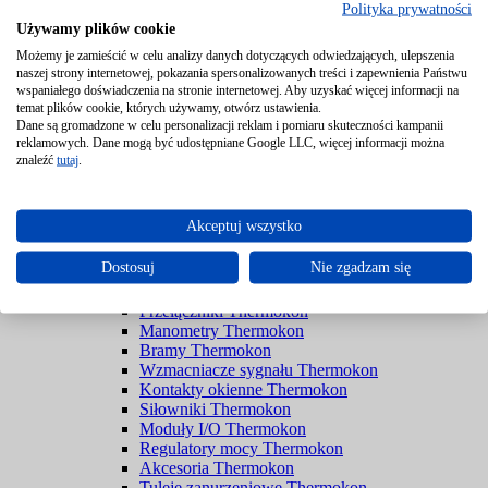
Polityka prywatności
Czujniki Thermokon
Używamy plików cookie
Czujniki pomieszczeniowe Thermokon
Możemy je zamieścić w celu analizy danych dotyczących odwiedzających, ulepszenia
Czujniki ruchu Thermokon
naszej strony internetowej, pokazania spersonalizowanych treści i zapewnienia Państwu
Czujniki pendulum Thermokon
wspaniałego doświadczenia na stronie internetowej. Aby uzyskać więcej informacji na
Czujniki sufitowe Thermokon
temat plików cookie, których używamy, otwórz ustawienia.
Czujniki zewnętrzne Thermokon
Dane są gromadzone w celu personalizacji reklam i pomiaru skuteczności kampanii
Czujniki kanałowe Thermokon
reklamowych. Dane mogą być udostępniane Google LLC, więcej informacji można
Czujniki zanurzeniowe Thermokon
znaleźć
tutaj
.
Czujniki kablowe Thermokon
Czujniki powierzchniowe Thermokon
Czujniki kontaktowe Thermokon
Akceptuj wszystko
Czujniki wycieku Thermokon
Higrostaty Thermokon
Dostosuj
Nie zgadzam się
Przetworniki Thermokon
Termostaty Thermokon
Przełączniki Thermokon
Manometry Thermokon
Bramy Thermokon
Wzmacniacze sygnału Thermokon
Kontakty okienne Thermokon
Siłowniki Thermokon
Moduły I/O Thermokon
Regulatory mocy Thermokon
Akcesoria Thermokon
Tuleje zanurzeniowe Thermokon