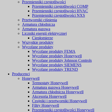
Przemienniki częstotliwości
Przemienniki częstotliwości COMP
Przemienniki częstotliwości HVAC
Przemienniki częstotliwości NXS
Przetworniki ciśnienia
Armatura chłodnicza
Armatura gazowa
Liczniki energii elektrycznej
Ciepłomierze
Wszystkie produkty
Wycofane produkty
Wycofane produkty FEMA
Wycofane produkty Honeywell
Wycofane produkty Johnson Controls
Wycofane produkty SIEMENS
Wycofane produkty TREND
Producenci
Honeywell
Termostaty Honeywell
Armatura gazowa Honeywell
Armatura chłodnicza Honeywell
Akcesoria Honeywell
Czujniki i przetworniki Honeywell
Filtry Honeywell
Przemienniki częstotliwości Honeywell