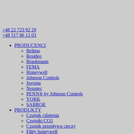
+48 22 723 92 29
+48 517 86 12 03
PRODUCENCI
Belimo
Resideo
Braukmann
FEMA
Honeywell
Johnson Controls
Joventa
Nenutec
PENN® by Johnson Controls
YORK
SABROE
PRODUKTY
Czujnik ciśnienia
Czujniki CO2
Czujnik przepływu cieczy
Filtry honeywell