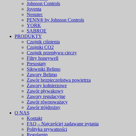
Johnson Controls
Joventa
Nenutec
PENN® by Johnson Controls
YORK
SABROE
PRODUKTY
Czujnik ciśnienia
Czujniki CO2
Czujnik przepływu cieczy
Filtry honeywell
Presostaty
Siłowniki Belimo
Zawory Belimo
Zawór bezpieczeństwa powietrza
Zawory kołnierzowe
Zawór pływakowy
Zawory regulacyjne
Zawór równoważący
Zawór trójdrożny
O NAS
Kontakt
FAQ – Najczęściej zadawane pytania
Polityka prywatności
Regulamin