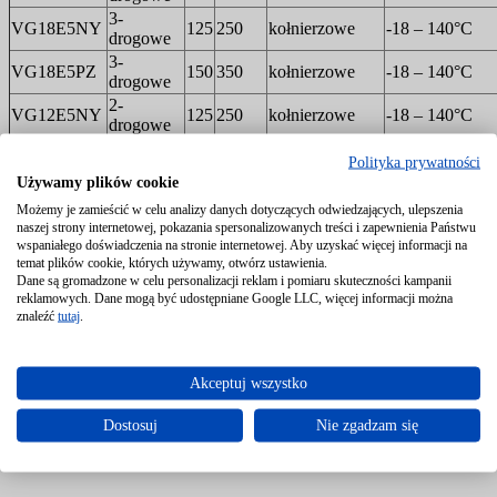
3-
VG18E5NY
125
250
kołnierzowe
-18 – 140°C
drogowe
3-
VG18E5PZ
150
350
kołnierzowe
-18 – 140°C
drogowe
2-
VG12E5NY
125
250
kołnierzowe
-18 – 140°C
drogowe
2-
VG12E5PZ
150
350
kołnierzowe
-18 – 140°C
Polityka prywatności
drogowe
Używamy plików cookie
Możemy je zamieścić w celu analizy danych dotyczących odwiedzających, ulepszenia
naszej strony internetowej, pokazania spersonalizowanych treści i zapewnienia Państwu
wspaniałego doświadczenia na stronie internetowej. Aby uzyskać więcej informacji na
temat plików cookie, których używamy, otwórz ustawienia.
Dane są gromadzone w celu personalizacji reklam i pomiaru skuteczności kampanii
reklamowych. Dane mogą być udostępniane Google LLC, więcej informacji można
znaleźć
tutaj
.
Akceptuj wszystko
Dostosuj
Nie zgadzam się