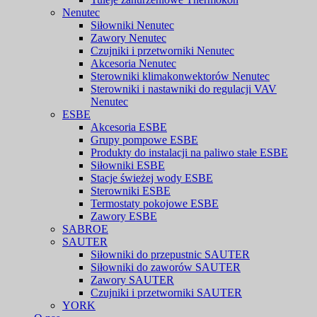
Nenutec
Siłowniki Nenutec
Zawory Nenutec
Czujniki i przetworniki Nenutec
Akcesoria Nenutec
Sterowniki klimakonwektorów Nenutec
Sterowniki i nastawniki do regulacji VAV
Nenutec
ESBE
Akcesoria ESBE
Grupy pompowe ESBE
Produkty do instalacji na paliwo stałe ESBE
Siłowniki ESBE
Stacje świeżej wody ESBE
Sterowniki ESBE
Termostaty pokojowe ESBE
Zawory ESBE
SABROE
SAUTER
Siłowniki do przepustnic SAUTER
Siłowniki do zaworów SAUTER
Zawory SAUTER
Czujniki i przetworniki SAUTER
YORK