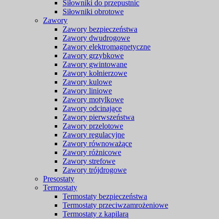
Siłowniki do przepustnic
Siłowniki obrotowe
Zawory
Zawory bezpieczeństwa
Zawory dwudrogowe
Zawory elektromagnetyczne
Zawory grzybkowe
Zawory gwintowane
Zawory kołnierzowe
Zawory kulowe
Zawory liniowe
Zawory motylkowe
Zawory odcinające
Zawory pierwszeństwa
Zawory przelotowe
Zawory regulacyjne
Zawory równoważące
Zawory różnicowe
Zawory strefowe
Zawory trójdrogowe
Presostaty
Termostaty
Termostaty bezpieczeństwa
Termostaty przeciwzamrożeniowe
Termostaty z kapilarą