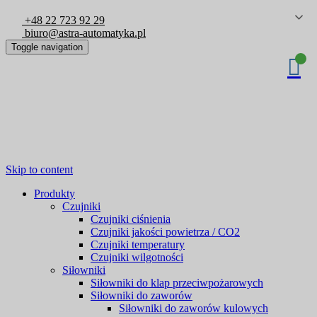
+48 22 723 92 29
biuro@astra-automatyka.pl
Toggle navigation
Skip to content
Produkty
Czujniki
Czujniki ciśnienia
Czujniki jakości powietrza / CO2
Czujniki temperatury
Czujniki wilgotności
Siłowniki
Siłowniki do klap przeciwpożarowych
Siłowniki do zaworów
Siłowniki do zaworów kulowych