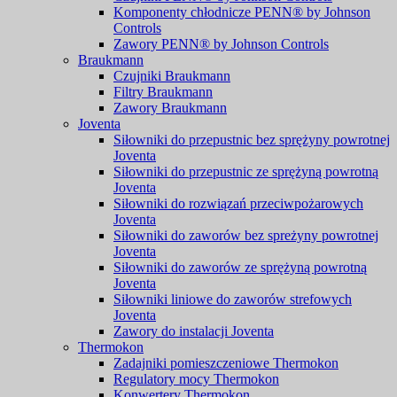
Komponenty chłodnicze PENN® by Johnson
Controls
Zawory PENN® by Johnson Controls
Braukmann
Czujniki Braukmann
Filtry Braukmann
Zawory Braukmann
Joventa
Siłowniki do przepustnic bez sprężyny powrotnej
Joventa
Siłowniki do przepustnic ze sprężyną powrotną
Joventa
Siłowniki do rozwiązań przeciwpożarowych
Joventa
Siłowniki do zaworów bez spreżyny powrotnej
Joventa
Siłowniki do zaworów ze sprężyną powrotną
Joventa
Siłowniki liniowe do zaworów strefowych
Joventa
Zawory do instalacji Joventa
Thermokon
Zadajniki pomieszczeniowe Thermokon
Regulatory mocy Thermokon
Konwertery Thermokon