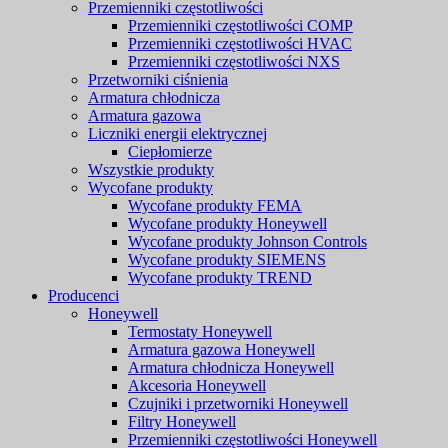
Przemienniki częstotliwości
Przemienniki częstotliwości COMP
Przemienniki częstotliwości HVAC
Przemienniki częstotliwości NXS
Przetworniki ciśnienia
Armatura chłodnicza
Armatura gazowa
Liczniki energii elektrycznej
Ciepłomierze
Wszystkie produkty
Wycofane produkty
Wycofane produkty FEMA
Wycofane produkty Honeywell
Wycofane produkty Johnson Controls
Wycofane produkty SIEMENS
Wycofane produkty TREND
Producenci
Honeywell
Termostaty Honeywell
Armatura gazowa Honeywell
Armatura chłodnicza Honeywell
Akcesoria Honeywell
Czujniki i przetworniki Honeywell
Filtry Honeywell
Przemienniki częstotliwości Honeywell