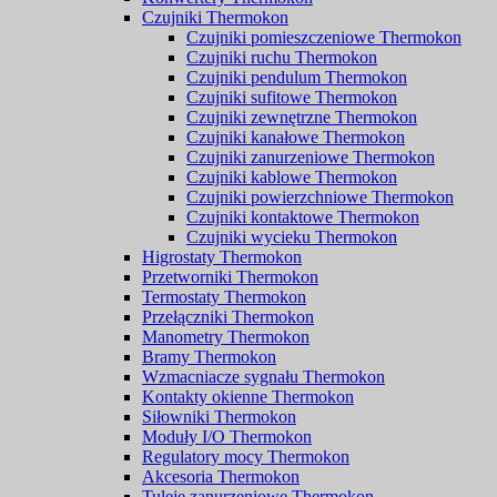
Czujniki Thermokon
Czujniki pomieszczeniowe Thermokon
Czujniki ruchu Thermokon
Czujniki pendulum Thermokon
Czujniki sufitowe Thermokon
Czujniki zewnętrzne Thermokon
Czujniki kanałowe Thermokon
Czujniki zanurzeniowe Thermokon
Czujniki kablowe Thermokon
Czujniki powierzchniowe Thermokon
Czujniki kontaktowe Thermokon
Czujniki wycieku Thermokon
Higrostaty Thermokon
Przetworniki Thermokon
Termostaty Thermokon
Przełączniki Thermokon
Manometry Thermokon
Bramy Thermokon
Wzmacniacze sygnału Thermokon
Kontakty okienne Thermokon
Siłowniki Thermokon
Moduły I/O Thermokon
Regulatory mocy Thermokon
Akcesoria Thermokon
Tuleje zanurzeniowe Thermokon