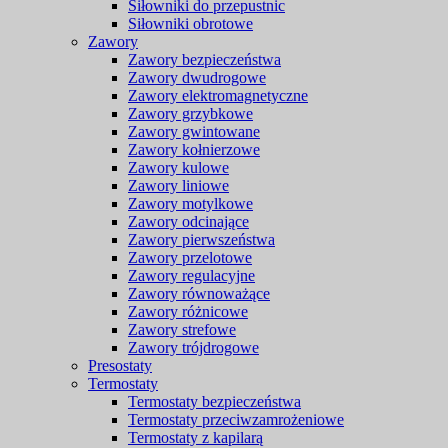
Siłowniki do przepustnic
Siłowniki obrotowe
Zawory
Zawory bezpieczeństwa
Zawory dwudrogowe
Zawory elektromagnetyczne
Zawory grzybkowe
Zawory gwintowane
Zawory kołnierzowe
Zawory kulowe
Zawory liniowe
Zawory motylkowe
Zawory odcinające
Zawory pierwszeństwa
Zawory przelotowe
Zawory regulacyjne
Zawory równoważące
Zawory różnicowe
Zawory strefowe
Zawory trójdrogowe
Presostaty
Termostaty
Termostaty bezpieczeństwa
Termostaty przeciwzamrożeniowe
Termostaty z kapilarą