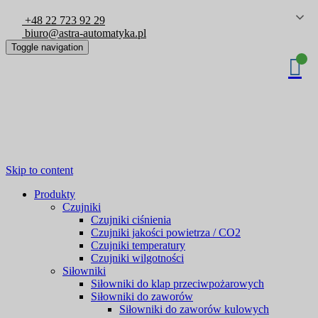
+48 22 723 92 29
biuro@astra-automatyka.pl
Toggle navigation
Skip to content
Produkty
Czujniki
Czujniki ciśnienia
Czujniki jakości powietrza / CO2
Czujniki temperatury
Czujniki wilgotności
Siłowniki
Siłowniki do klap przeciwpożarowych
Siłowniki do zaworów
Siłowniki do zaworów kulowych