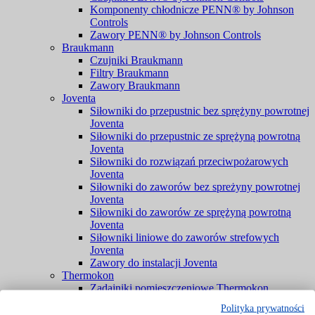
Komponenty chłodnicze PENN® by Johnson
Controls
Zawory PENN® by Johnson Controls
Braukmann
Czujniki Braukmann
Filtry Braukmann
Zawory Braukmann
Joventa
Siłowniki do przepustnic bez sprężyny powrotnej
Joventa
Siłowniki do przepustnic ze sprężyną powrotną
Joventa
Siłowniki do rozwiązań przeciwpożarowych
Joventa
Siłowniki do zaworów bez spreżyny powrotnej
Joventa
Siłowniki do zaworów ze sprężyną powrotną
Joventa
Siłowniki liniowe do zaworów strefowych
Joventa
Zawory do instalacji Joventa
Thermokon
Zadajniki pomieszczeniowe Thermokon
Regulatory mocy Thermokon
Polityka prywatności
Konwertery Thermokon