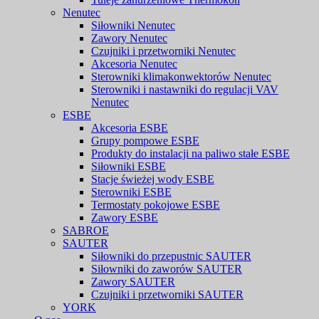
Nenutec
Siłowniki Nenutec
Zawory Nenutec
Czujniki i przetworniki Nenutec
Akcesoria Nenutec
Sterowniki klimakonwektorów Nenutec
Sterowniki i nastawniki do regulacji VAV
Nenutec
ESBE
Akcesoria ESBE
Grupy pompowe ESBE
Produkty do instalacji na paliwo stałe ESBE
Siłowniki ESBE
Stacje świeżej wody ESBE
Sterowniki ESBE
Termostaty pokojowe ESBE
Zawory ESBE
SABROE
SAUTER
Siłowniki do przepustnic SAUTER
Siłowniki do zaworów SAUTER
Zawory SAUTER
Czujniki i przetworniki SAUTER
YORK