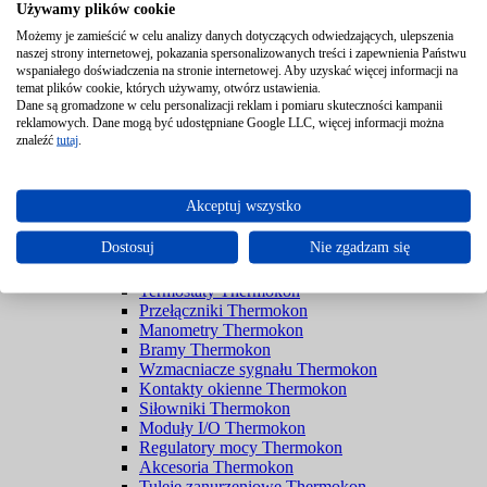
Używamy plików cookie
Czujniki Thermokon
Możemy je zamieścić w celu analizy danych dotyczących odwiedzających, ulepszenia
Czujniki pomieszczeniowe Thermokon
naszej strony internetowej, pokazania spersonalizowanych treści i zapewnienia Państwu
Czujniki ruchu Thermokon
wspaniałego doświadczenia na stronie internetowej. Aby uzyskać więcej informacji na
Czujniki pendulum Thermokon
temat plików cookie, których używamy, otwórz ustawienia.
Czujniki sufitowe Thermokon
Dane są gromadzone w celu personalizacji reklam i pomiaru skuteczności kampanii
Czujniki zewnętrzne Thermokon
reklamowych. Dane mogą być udostępniane Google LLC, więcej informacji można
Czujniki kanałowe Thermokon
znaleźć
tutaj
.
Czujniki zanurzeniowe Thermokon
Czujniki kablowe Thermokon
Czujniki powierzchniowe Thermokon
Akceptuj wszystko
Czujniki kontaktowe Thermokon
Czujniki wycieku Thermokon
Dostosuj
Nie zgadzam się
Higrostaty Thermokon
Przetworniki Thermokon
Termostaty Thermokon
Przełączniki Thermokon
Manometry Thermokon
Bramy Thermokon
Wzmacniacze sygnału Thermokon
Kontakty okienne Thermokon
Siłowniki Thermokon
Moduły I/O Thermokon
Regulatory mocy Thermokon
Akcesoria Thermokon
Tuleje zanurzeniowe Thermokon