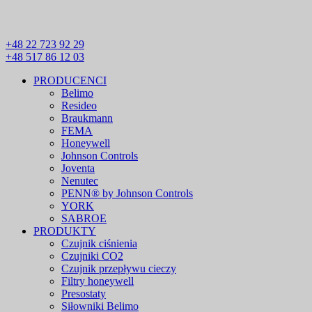
+48 22 723 92 29
+48 517 86 12 03
PRODUCENCI
Belimo
Resideo
Braukmann
FEMA
Honeywell
Johnson Controls
Joventa
Nenutec
PENN® by Johnson Controls
YORK
SABROE
PRODUKTY
Czujnik ciśnienia
Czujniki CO2
Czujnik przepływu cieczy
Filtry honeywell
Presostaty
Siłowniki Belimo