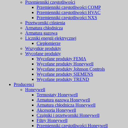
Przemienniki częstotliwości
Przemienniki częstotliwości COMP
Przemienniki częstotliwości HVAC
Przemienniki częstotliwości NXS
Przetworniki ciśnienia
Armatura chłodnicza
Armatura gazowa
Liczniki energii elektrycznej
Ciepłomierze
Wszystkie produkty
Wycofane produkty
Wycofane produkty FEMA
Wycofane produkty Honeywell
Wycofane produkty Johnson Controls
Wycofane produkty SIEMENS
Wycofane produkty TREND
Producenci
Honeywell
Termostaty Honeywell
Armatura gazowa Honeywell
Armatura chłodnicza Honeywell
Akcesoria Honeywell
Czujniki i przetworniki Honeywell
Filtry Honeywell
Przemienniki częstotliwości Honeywell