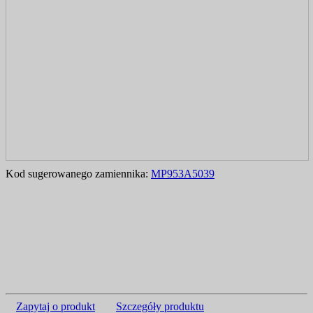
Kod sugerowanego zamiennika:
MP953A5039
Zapytaj o produkt
Szczegóły produktu