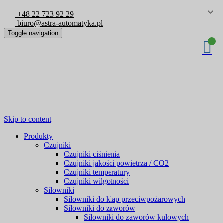
+48 22 723 92 29
biuro@astra-automatyka.pl
Toggle navigation
Skip to content
Produkty
Czujniki
Czujniki ciśnienia
Czujniki jakości powietrza / CO2
Czujniki temperatury
Czujniki wilgotności
Siłowniki
Siłowniki do klap przeciwpożarowych
Siłowniki do zaworów
Siłowniki do zaworów kulowych