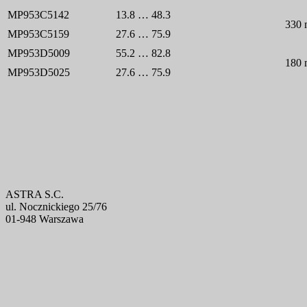
MP953C5142
13.8 … 48.3
330 
MP953C5159
27.6 … 75.9
MP953D5009
55.2 … 82.8
180 
MP953D5025
27.6 … 75.9
ASTRA S.C.
ul. Nocznickiego 25/76
01-948 Warszawa