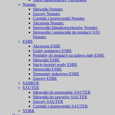
Nenutec
Siłowniki Nenutec
Zawory Nenutec
Czujniki i przetworniki Nenutec
Akcesoria Nenutec
Sterowniki klimakonwektorów Nenutec
Sterowniki i nastawniki do regulacji VAV
Nenutec
ESBE
Akcesoria ESBE
Grupy pompowe ESBE
Produkty do instalacji na paliwo stałe ESBE
Siłowniki ESBE
Stacje świeżej wody ESBE
Sterowniki ESBE
Termostaty pokojowe ESBE
Zawory ESBE
SABROE
SAUTER
Siłowniki do przepustnic SAUTER
Siłowniki do zaworów SAUTER
Zawory SAUTER
Czujniki i przetworniki SAUTER
YORK