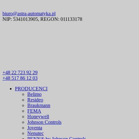
biuro@astra-automatyka.pl
NIP: 5341013905, REGON: 011133178
+48 22 723 92 29
+48 517 86 12 03
PRODUCENCI
Belimo
Resideo
Braukmann
FEMA
Honeywell
Johnson Controls
Joventa
Nenutec
PENN® by Johnson Controls