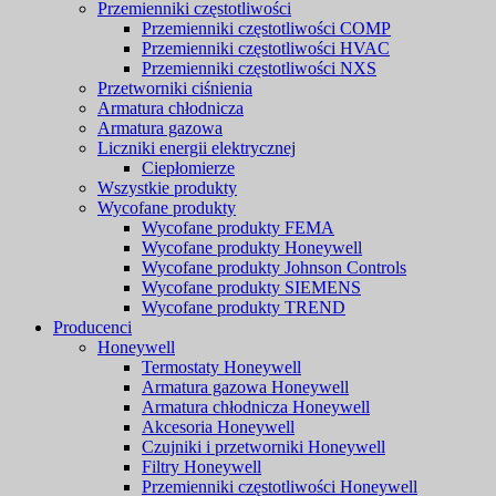
Przemienniki częstotliwości
Przemienniki częstotliwości COMP
Przemienniki częstotliwości HVAC
Przemienniki częstotliwości NXS
Przetworniki ciśnienia
Armatura chłodnicza
Armatura gazowa
Liczniki energii elektrycznej
Ciepłomierze
Wszystkie produkty
Wycofane produkty
Wycofane produkty FEMA
Wycofane produkty Honeywell
Wycofane produkty Johnson Controls
Wycofane produkty SIEMENS
Wycofane produkty TREND
Producenci
Honeywell
Termostaty Honeywell
Armatura gazowa Honeywell
Armatura chłodnicza Honeywell
Akcesoria Honeywell
Czujniki i przetworniki Honeywell
Filtry Honeywell
Przemienniki częstotliwości Honeywell