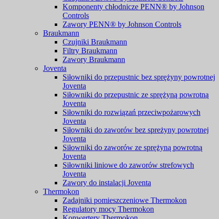
Komponenty chłodnicze PENN® by Johnson
Controls
Zawory PENN® by Johnson Controls
Braukmann
Czujniki Braukmann
Filtry Braukmann
Zawory Braukmann
Joventa
Siłowniki do przepustnic bez sprężyny powrotnej
Joventa
Siłowniki do przepustnic ze sprężyną powrotną
Joventa
Siłowniki do rozwiązań przeciwpożarowych
Joventa
Siłowniki do zaworów bez spreżyny powrotnej
Joventa
Siłowniki do zaworów ze sprężyną powrotną
Joventa
Siłowniki liniowe do zaworów strefowych
Joventa
Zawory do instalacji Joventa
Thermokon
Zadajniki pomieszczeniowe Thermokon
Regulatory mocy Thermokon
Konwertery Thermokon