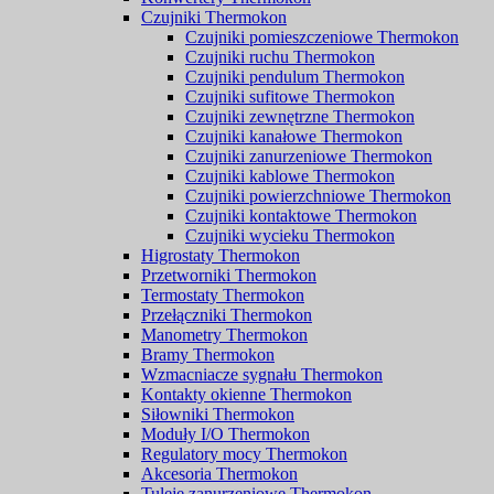
Czujniki Thermokon
Czujniki pomieszczeniowe Thermokon
Czujniki ruchu Thermokon
Czujniki pendulum Thermokon
Czujniki sufitowe Thermokon
Czujniki zewnętrzne Thermokon
Czujniki kanałowe Thermokon
Czujniki zanurzeniowe Thermokon
Czujniki kablowe Thermokon
Czujniki powierzchniowe Thermokon
Czujniki kontaktowe Thermokon
Czujniki wycieku Thermokon
Higrostaty Thermokon
Przetworniki Thermokon
Termostaty Thermokon
Przełączniki Thermokon
Manometry Thermokon
Bramy Thermokon
Wzmacniacze sygnału Thermokon
Kontakty okienne Thermokon
Siłowniki Thermokon
Moduły I/O Thermokon
Regulatory mocy Thermokon
Akcesoria Thermokon
Tuleje zanurzeniowe Thermokon