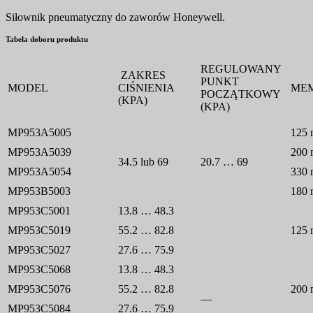
Siłownik pneumatyczny do zaworów Honeywell.
Tabela doboru produktu
REGULOWANY
ZAKRES
PUNKT
MODEL
CIŚNIENIA
ME
POCZĄTKOWY
(KPA)
(KPA)
MP953A5005
125 
MP953A5039
200 
34.5 lub 69
20.7 … 69
MP953A5054
330 
MP953B5003
180 
MP953C5001
13.8 … 48.3
MP953C5019
55.2 … 82.8
125 
MP953C5027
27.6 … 75.9
MP953C5068
13.8 … 48.3
MP953C5076
55.2 … 82.8
200 
—
MP953C5084
27.6 … 75.9