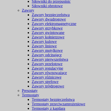
Siłowniki do przepustnic
Siłowniki obrotowe
Zawory
Zawory bezpieczeństwa
Zawory dwudrogowe
Zawory elektromagnetyczne
Zawory grzybkowe
Zawory gwintowane
Zawory kołnierzowe
Zawory kulowe
Zawory liniowe
Zawory motylkowe
Zawory odcinające
Zawory pierwszeństwa
Zawory przelotowe
Zawory regulacyjne
Zawory równoważące
Zawory różnicowe
Zawory strefowe
Zawory trójdrogowe
Presostaty
Termostaty
Termostaty bezpieczeństwa
Termostaty przeciwzamrożeniowe
Termostaty z kapilarą