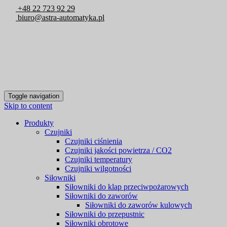
+48 22 723 92 29
biuro@astra-automatyka.pl
Toggle navigation
Skip to content
Produkty
Czujniki
Czujniki ciśnienia
Czujniki jakości powietrza / CO2
Czujniki temperatury
Czujniki wilgotności
Siłowniki
Siłowniki do klap przeciwpożarowych
Siłowniki do zaworów
Siłowniki do zaworów kulowych
Siłowniki do przepustnic
Siłowniki obrotowe