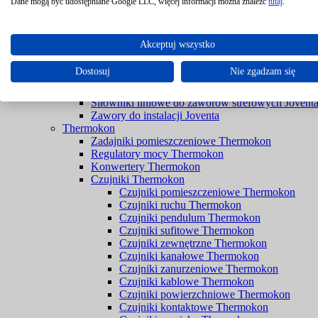
Filtry Braukmann
Dane mogą być udostępniane Google LLC, więcej informacji można znaleźć
tutaj
.
Zawory Braukmann
Joventa
Siłowniki do przepustnic bez sprężyny powrotnej 
Akceptuj wszystko
Siłowniki do przepustnic ze sprężyną powrotną Jo
Siłowniki do rozwiązań przeciwpożarowych Jove
Dostosuj
Nie zgadzam się
Siłowniki do zaworów bez spreżyny powrotnej Jo
Siłowniki do zaworów ze sprężyną powrotną Jove
Siłowniki liniowe do zaworów strefowych Jovent
Zawory do instalacji Joventa
Thermokon
Zadajniki pomieszczeniowe Thermokon
Regulatory mocy Thermokon
Konwertery Thermokon
Czujniki Thermokon
Czujniki pomieszczeniowe Thermokon
Czujniki ruchu Thermokon
Czujniki pendulum Thermokon
Czujniki sufitowe Thermokon
Czujniki zewnętrzne Thermokon
Czujniki kanałowe Thermokon
Czujniki zanurzeniowe Thermokon
Czujniki kablowe Thermokon
Czujniki powierzchniowe Thermokon
Czujniki kontaktowe Thermokon