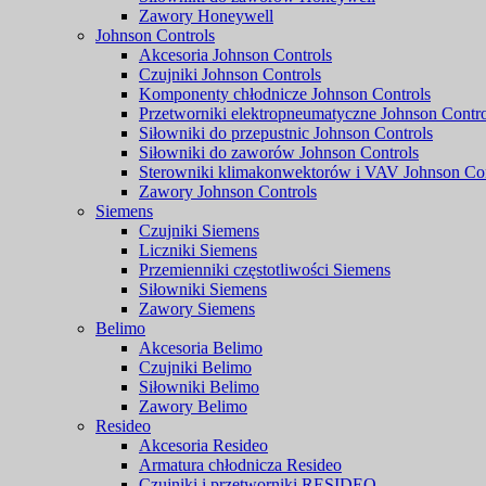
Zawory Honeywell
Johnson Controls
Akcesoria Johnson Controls
Czujniki Johnson Controls
Komponenty chłodnicze Johnson Controls
Przetworniki elektropneumatyczne Johnson Contro
Siłowniki do przepustnic Johnson Controls
Siłowniki do zaworów Johnson Controls
Sterowniki klimakonwektorów i VAV Johnson Con
Zawory Johnson Controls
Siemens
Czujniki Siemens
Liczniki Siemens
Przemienniki częstotliwości Siemens
Siłowniki Siemens
Zawory Siemens
Belimo
Akcesoria Belimo
Czujniki Belimo
Siłowniki Belimo
Zawory Belimo
Resideo
Akcesoria Resideo
Armatura chłodnicza Resideo
Czujniki i przetworniki RESIDEO