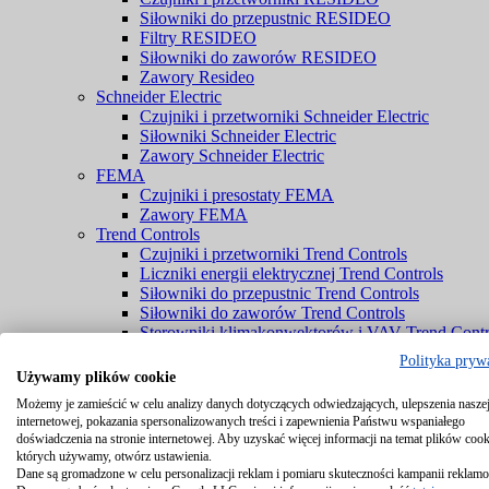
Siłowniki do przepustnic RESIDEO
Filtry RESIDEO
Siłowniki do zaworów RESIDEO
Zawory Resideo
Schneider Electric
Czujniki i przetworniki Schneider Electric
Siłowniki Schneider Electric
Zawory Schneider Electric
FEMA
Czujniki i presostaty FEMA
Zawory FEMA
Trend Controls
Czujniki i przetworniki Trend Controls
Liczniki energii elektrycznej Trend Controls
Siłowniki do przepustnic Trend Controls
Siłowniki do zaworów Trend Controls
Sterowniki klimakonwektorów i VAV Trend Contr
Zawory Trend Controls
Polityka pryw
PENN® by Johnson Controls
Używamy plików cookie
Czujniki PENN® by Johnson Controls
Możemy je zamieścić w celu analizy danych dotyczących odwiedzających, ulepszenia naszej
Komponenty chłodnicze PENN® by Johnson Cont
internetowej, pokazania spersonalizowanych treści i zapewnienia Państwu wspaniałego
Zawory PENN® by Johnson Controls
doświadczenia na stronie internetowej. Aby uzyskać więcej informacji na temat plików cook
Braukmann
których używamy, otwórz ustawienia.
Czujniki Braukmann
Dane są gromadzone w celu personalizacji reklam i pomiaru skuteczności kampanii reklam