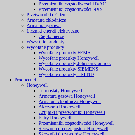
Przemienniki częstotliwości HVAC
Przemienniki częstotliwości NXS
Przetworniki ciśnienia
Armatura chłodnicza
Armatura gazowa
Liczniki energii elektrycznej
Ciepłomierze
Wszystkie produkty
Wycofane produkty
Wycofane produkty FEMA
Wycofane produkty Honeywell
Wycofane produkty Johnson Controls
Wycofane produkty SIEMENS
Wycofane produkty TREND
Producenci
Honeywell
Termostaty Honeywell
Armatura gazowa Honeywell
Armatura chłodnicza Honeywell
Akcesoria Honeywell
Czujniki i przetworniki Honeywell
Filtry Honeywell
Przemienniki częstotliwości Honeywell
Siłowniki do przepustnic Honeywell
Siłowniki do zaworów Honeywell