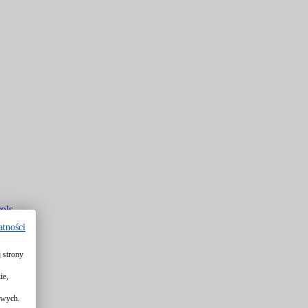
ols
atności
 strony
rols
ie,
owych.