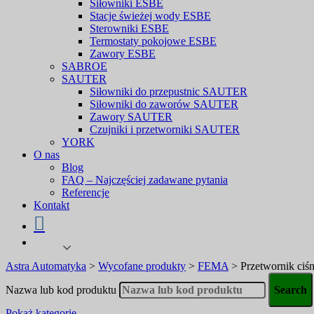
Siłowniki ESBE
Stacje świeżej wody ESBE
Sterowniki ESBE
Termostaty pokojowe ESBE
Zawory ESBE
SABROE
SAUTER
Siłowniki do przepustnic SAUTER
Siłowniki do zaworów SAUTER
Zawory SAUTER
Czujniki i przetworniki SAUTER
YORK
O nas
Blog
FAQ – Najczęściej zadawane pytania
Referencje
Kontakt
Astra Automatyka
>
Wycofane produkty
>
FEMA
>
Przetwornik c
Nazwa lub kod produktu
Pokaż kategorie