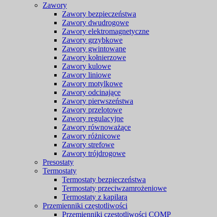
Zawory
Zawory bezpieczeństwa
Zawory dwudrogowe
Zawory elektromagnetyczne
Zawory grzybkowe
Zawory gwintowane
Zawory kołnierzowe
Zawory kulowe
Zawory liniowe
Zawory motylkowe
Zawory odcinające
Zawory pierwszeństwa
Zawory przelotowe
Zawory regulacyjne
Zawory równoważące
Zawory różnicowe
Zawory strefowe
Zawory trójdrogowe
Presostaty
Termostaty
Termostaty bezpieczeństwa
Termostaty przeciwzamrożeniowe
Termostaty z kapilarą
Przemienniki częstotliwości
Przemienniki częstotliwości COMP