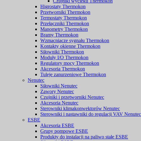
Czujniki wycieku Thermokon
Higrostaty Thermokon
Przetworniki Thermokon
Termostaty Thermokon
Przełączniki Thermokon
Manometry Thermokon
Bramy Thermokon
Wzmacniacze sygnału Thermokon
Kontakty okienne Thermokon
Siłowniki Thermokon
Moduły I/O Thermokon
Regulatory mocy Thermokon
Akcesoria Thermokon
Tuleje zanurzeniowe Thermokon
Nenutec
Siłowniki Nenutec
Zawory Nenutec
Czujniki i przetworniki Nenutec
Akcesoria Nenutec
Sterowniki klimakonwektorów Nenutec
Sterowniki i nastawniki do regulacji VAV Nenutec
ESBE
Akcesoria ESBE
Grupy pompowe ESBE
Produkty do instalacji na paliwo stałe ESBE