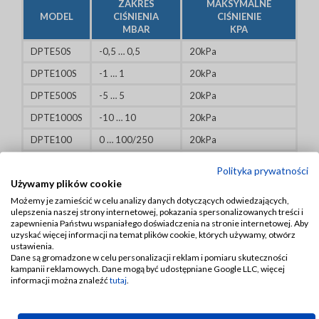
ZAKRES
MAKSYMALNE
MODEL
CIŚNIENIA
CIŚNIENIE
MBAR
KPA
DPTE50S
-0,5 … 0,5
20kPa
DPTE100S
-1 … 1
20kPa
DPTE500S
-5 … 5
20kPa
DPTE1000S
-10 … 10
20kPa
DPTE100
0 … 100/250
20kPa
DPTE250
0 … 250/500
20kPa
Polityka prywatności
Używamy plików cookie
DPTE500
0 … 500/1000
20kPa
Możemy je zamieścić w celu analizy danych dotyczących odwiedzających,
DPTE1000
0 … 1000/2500
40kPa
ulepszenia naszej strony internetowej, pokazania spersonalizowanych treści i
zapewnienia Państwu wspaniałego doświadczenia na stronie internetowej. Aby
DPTE5000
0 … 5000/10000
60kPa
uzyskać więcej informacji na temat plików cookie, których używamy, otwórz
ustawienia.
Dane są gromadzone w celu personalizacji reklam i pomiaru skuteczności
Modele 3-kablowe, sygnał wyjściowy analogowy 0-
kampanii reklamowych. Dane mogą być udostępniane Google LLC, więcej
10V lub 4-20mA,
informacji można znaleźć
tutaj
.
napięcie zasilania 18 … 30VSC/DC, z wyświetlaniem
diodowym