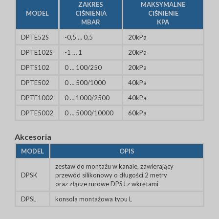
ZAKRES
MAKSYMALNE
MODEL
CIŚNIENIA
CIŚNIENIE
MBAR
KPA
DPTE52S
-0,5 … 0,5
20kPa
DPTE102S
-1 … 1
20kPa
DPTS102
0 … 100/250
20kPa
DPTE502
0 … 500/1000
40kPa
DPTE1002
0 … 1000/2500
40kPa
DPTE5002
0 … 5000/10000
60kPa
Akcesoria
MODEL
OPIS
zestaw do montażu w kanale, zawierający
DPSK
przewód silikonowy o długości 2 metry
oraz złącze rurowe DPSJ z wkrętami
DPSL
konsola montażowa typu L