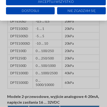
AKCEPTUJ WSZYSTKO
ZAKRES
MAKSYMALNE
MODEL
CIŚNIENIA
CIŚNIENIE
DOSTOSUJ
NIE ZGADZAM SIĘ
MBAR
KPA
DPTE50SD
-0,5 … 0,5
20kPa
DPTE100SD
-1 … 1
20kPa
DPTE500SD
-5 … 5
20kPa
DPTE1000SD
-10 … 10
20kPa
DPTE100D
0 … 100/250
20kPa
DPTE250D
0 … 250/500
20kPa
DPTE500D
0 … 500/1000
20kPa
DPTE1000D
0 … 1000/2500
40kPa
0 …
DPTE5000D
60kPa
5000/10000
Modele 2-przewodowe, wyjście analogowe 4-20mA,
napięcie zasilania 16 … 32VDC