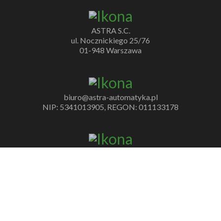
ASTRA S.C.
ul. Nocznickiego 25/76
01-948 Warszawa
biuro@astra-automatyka.pl
NIP: 5341013905, REGON: 011133178
+48 22 723 92 29
+48 517 86 12 03
PRODUCENCI
Belimo
Resideo
Braukmann
FEMA
Honeywell
Johnson
Controls
Joventa
Nenutec
PENN® by Johnson Controls
YORK