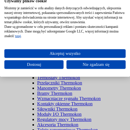
Używamy plików cookie
Czujniki Thermokon
Możemy je zamieścić w celu analizy danych dotyczących odwiedzających, ulepszenia
Czujniki pomieszczeniowe Thermokon
naszej strony internetowej, pokazania spersonalizowanych treści i zapewnienia Państwu
Czujniki ruchu Thermokon
wspaniałego doświadczenia na stronie internetowej. Aby uzyskać więcej informacji na
Czujniki pendulum Thermokon
temat plików cookie, których używamy, otwórz ustawienia.
Czujniki sufitowe Thermokon
Dane są gromadzone w celu personalizacji reklam i pomiaru skuteczności kampanii
Czujniki zewnętrzne Thermokon
reklamowych. Dane mogą być udostępniane Google LLC, więcej informacji można
Czujniki kanałowe Thermokon
znaleźć
tutaj
.
Czujniki zanurzeniowe Thermokon
Czujniki kablowe Thermokon
Czujniki powierzchniowe Thermokon
Akceptuj wszystko
Czujniki kontaktowe Thermokon
Czujniki wycieku Thermokon
Dostosuj
Nie zgadzam się
Higrostaty Thermokon
Przetworniki Thermokon
Termostaty Thermokon
Przełączniki Thermokon
Manometry Thermokon
Bramy Thermokon
Wzmacniacze sygnału Thermokon
Kontakty okienne Thermokon
Siłowniki Thermokon
Moduły I/O Thermokon
Regulatory mocy Thermokon
Akcesoria Thermokon
Tuleje zanurzeniowe Thermokon