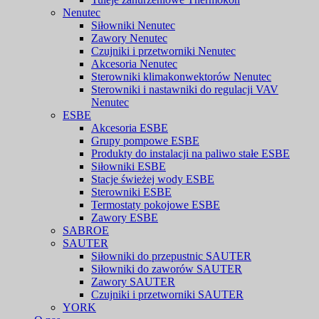
Nenutec
Siłowniki Nenutec
Zawory Nenutec
Czujniki i przetworniki Nenutec
Akcesoria Nenutec
Sterowniki klimakonwektorów Nenutec
Sterowniki i nastawniki do regulacji VAV
Nenutec
ESBE
Akcesoria ESBE
Grupy pompowe ESBE
Produkty do instalacji na paliwo stałe ESBE
Siłowniki ESBE
Stacje świeżej wody ESBE
Sterowniki ESBE
Termostaty pokojowe ESBE
Zawory ESBE
SABROE
SAUTER
Siłowniki do przepustnic SAUTER
Siłowniki do zaworów SAUTER
Zawory SAUTER
Czujniki i przetworniki SAUTER
YORK