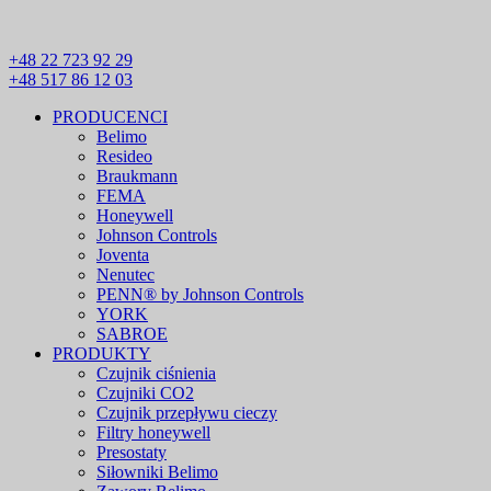
+48 22 723 92 29
+48 517 86 12 03
PRODUCENCI
Belimo
Resideo
Braukmann
FEMA
Honeywell
Johnson Controls
Joventa
Nenutec
PENN® by Johnson Controls
YORK
SABROE
PRODUKTY
Czujnik ciśnienia
Czujniki CO2
Czujnik przepływu cieczy
Filtry honeywell
Presostaty
Siłowniki Belimo