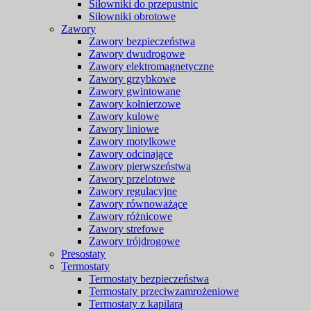
Siłowniki do przepustnic
Siłowniki obrotowe
Zawory
Zawory bezpieczeństwa
Zawory dwudrogowe
Zawory elektromagnetyczne
Zawory grzybkowe
Zawory gwintowane
Zawory kołnierzowe
Zawory kulowe
Zawory liniowe
Zawory motylkowe
Zawory odcinające
Zawory pierwszeństwa
Zawory przelotowe
Zawory regulacyjne
Zawory równoważące
Zawory różnicowe
Zawory strefowe
Zawory trójdrogowe
Presostaty
Termostaty
Termostaty bezpieczeństwa
Termostaty przeciwzamrożeniowe
Termostaty z kapilarą