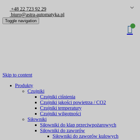
+48 22 723 92 29
biuro@astra-automatyka.pl
Toggle navigation
Skip to content
Produkty
Czujniki
Czujniki ciśnienia
Czujniki jakości powietrza / CO2
Czujniki temperatury
Czujniki wilgotności
Siłowniki
Siłowniki do klap przeciwpożarowych
Siłowniki do zaworów
Siłowniki do zaworów kulowych