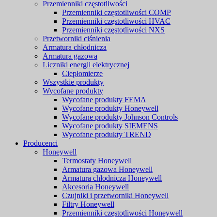
Przemienniki częstotliwości
Przemienniki częstotliwości COMP
Przemienniki częstotliwości HVAC
Przemienniki częstotliwości NXS
Przetworniki ciśnienia
Armatura chłodnicza
Armatura gazowa
Liczniki energii elektrycznej
Ciepłomierze
Wszystkie produkty
Wycofane produkty
Wycofane produkty FEMA
Wycofane produkty Honeywell
Wycofane produkty Johnson Controls
Wycofane produkty SIEMENS
Wycofane produkty TREND
Producenci
Honeywell
Termostaty Honeywell
Armatura gazowa Honeywell
Armatura chłodnicza Honeywell
Akcesoria Honeywell
Czujniki i przetworniki Honeywell
Filtry Honeywell
Przemienniki częstotliwości Honeywell