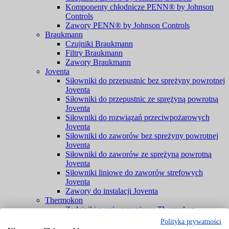
Komponenty chłodnicze PENN® by Johnson
Controls
Zawory PENN® by Johnson Controls
Braukmann
Czujniki Braukmann
Filtry Braukmann
Zawory Braukmann
Joventa
Siłowniki do przepustnic bez sprężyny powrotnej
Joventa
Siłowniki do przepustnic ze sprężyną powrotną
Joventa
Siłowniki do rozwiązań przeciwpożarowych
Joventa
Siłowniki do zaworów bez spreżyny powrotnej
Joventa
Siłowniki do zaworów ze sprężyną powrotną
Joventa
Siłowniki liniowe do zaworów strefowych
Joventa
Zawory do instalacji Joventa
Thermokon
Zadajniki pomieszczeniowe Thermokon
Regulatory mocy Thermokon
Polityka prywatności
Konwertery Thermokon