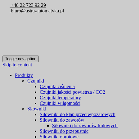
+48 22 723 92 29
biuro@astra-automatyka.pl
Toggle navigation
Skip to content
Produkty
Czujniki
Czujniki ciśnienia
Czujniki jakości powietrza / CO2
Czujniki temperatury
Czujniki wilgotności
Siłowniki
Siłowniki do klap przeciwpożarowych
Siłowniki do zaworów
Siłowniki do zaworów kulowych
Siłowniki do przepustnic
Siłowniki obrotowe