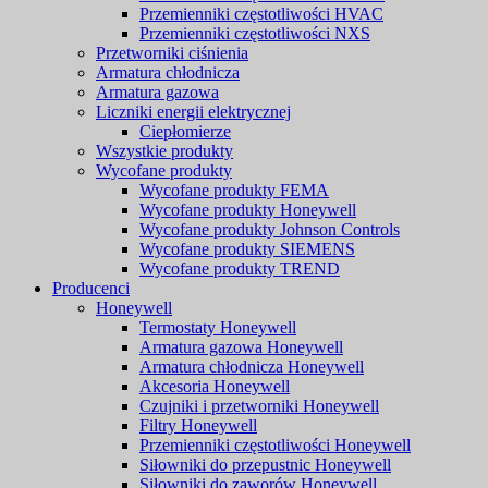
Przemienniki częstotliwości HVAC
Przemienniki częstotliwości NXS
Przetworniki ciśnienia
Armatura chłodnicza
Armatura gazowa
Liczniki energii elektrycznej
Ciepłomierze
Wszystkie produkty
Wycofane produkty
Wycofane produkty FEMA
Wycofane produkty Honeywell
Wycofane produkty Johnson Controls
Wycofane produkty SIEMENS
Wycofane produkty TREND
Producenci
Honeywell
Termostaty Honeywell
Armatura gazowa Honeywell
Armatura chłodnicza Honeywell
Akcesoria Honeywell
Czujniki i przetworniki Honeywell
Filtry Honeywell
Przemienniki częstotliwości Honeywell
Siłowniki do przepustnic Honeywell
Siłowniki do zaworów Honeywell