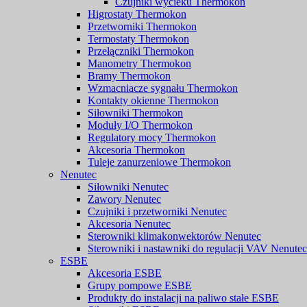
Czujniki wycieku Thermokon
Higrostaty Thermokon
Przetworniki Thermokon
Termostaty Thermokon
Przełączniki Thermokon
Manometry Thermokon
Bramy Thermokon
Wzmacniacze sygnału Thermokon
Kontakty okienne Thermokon
Siłowniki Thermokon
Moduły I/O Thermokon
Regulatory mocy Thermokon
Akcesoria Thermokon
Tuleje zanurzeniowe Thermokon
Nenutec
Siłowniki Nenutec
Zawory Nenutec
Czujniki i przetworniki Nenutec
Akcesoria Nenutec
Sterowniki klimakonwektorów Nenutec
Sterowniki i nastawniki do regulacji VAV Nenutec
ESBE
Akcesoria ESBE
Grupy pompowe ESBE
Produkty do instalacji na paliwo stałe ESBE