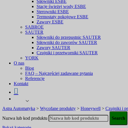
Siłowniki ESBE
Stacje świeżej wody ESBE
Sterowniki ESBE
Termostaty pokojowe ESBE
Zawory ESBE
SABROE
SAUTER
Siłowniki do przepustnic SAUTER
Siłowniki do zaworów SAUTER
Zawory SAUTER
Czujniki i przetworniki SAUTER
YORK
O nas
Blog
FAQ – Najczęściej zadawane pytania
Referencje
Kontakt
Astra Automatyka
>
Wycofane produkty
>
Honeywell
>
Czujniki i 
Nazwa lub kod produktu
Pokaż kategorie