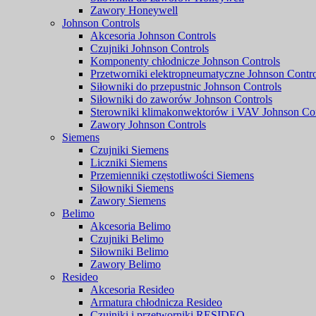
Zawory Honeywell
Johnson Controls
Akcesoria Johnson Controls
Czujniki Johnson Controls
Komponenty chłodnicze Johnson Controls
Przetworniki elektropneumatyczne Johnson Contro
Siłowniki do przepustnic Johnson Controls
Siłowniki do zaworów Johnson Controls
Sterowniki klimakonwektorów i VAV Johnson Con
Zawory Johnson Controls
Siemens
Czujniki Siemens
Liczniki Siemens
Przemienniki częstotliwości Siemens
Siłowniki Siemens
Zawory Siemens
Belimo
Akcesoria Belimo
Czujniki Belimo
Siłowniki Belimo
Zawory Belimo
Resideo
Akcesoria Resideo
Armatura chłodnicza Resideo
Czujniki i przetworniki RESIDEO