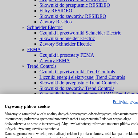
Siłowniki do przepustnic RESIDEO
Filtry RESIDEO
Siłowniki do zaworów RESIDEO
Zawory Resideo
Schneider Electric
Czujniki i przetworniki Schneider Electric
Siłowniki Schneider Electric
Zawory Schneider Electric
FEMA
Czujniki i presostaty FEMA
Zawory FEMA
Trend Controls
Czujniki i przetworniki Trend Controls
Liczniki energii elektrycznej Trend Controls
Siłowniki do przepustnic Trend Controls
Siłowniki do zaworów Trend Controls
Sterowniki klimakonwektorów i VAV Trend Contr
Zawory Trend Controls
Polityka pryw
PENN® by Johnson Controls
Używamy plików cookie
Czujniki PENN® by Johnson Controls
Możemy je zamieścić w celu analizy danych dotyczących odwiedzających, ulepszenia naszej
Komponenty chłodnicze PENN® by Johnson Cont
internetowej, pokazania spersonalizowanych treści i zapewnienia Państwu wspaniałego
Zawory PENN® by Johnson Controls
doświadczenia na stronie internetowej. Aby uzyskać więcej informacji na temat plików cook
Braukmann
których używamy, otwórz ustawienia.
Czujniki Braukmann
Dane są gromadzone w celu personalizacji reklam i pomiaru skuteczności kampanii reklam