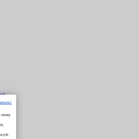
ols
atności
 strony
rols
ie,
owych.