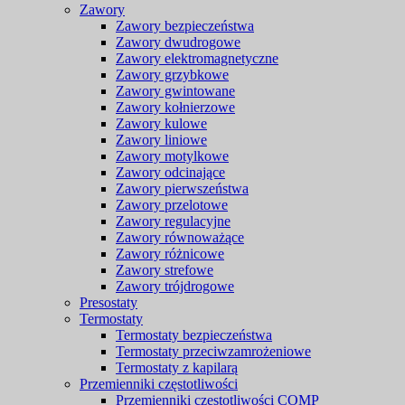
Zawory
Zawory bezpieczeństwa
Zawory dwudrogowe
Zawory elektromagnetyczne
Zawory grzybkowe
Zawory gwintowane
Zawory kołnierzowe
Zawory kulowe
Zawory liniowe
Zawory motylkowe
Zawory odcinające
Zawory pierwszeństwa
Zawory przelotowe
Zawory regulacyjne
Zawory równoważące
Zawory różnicowe
Zawory strefowe
Zawory trójdrogowe
Presostaty
Termostaty
Termostaty bezpieczeństwa
Termostaty przeciwzamrożeniowe
Termostaty z kapilarą
Przemienniki częstotliwości
Przemienniki częstotliwości COMP