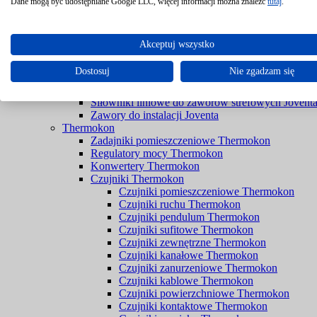
Filtry Braukmann
Dane mogą być udostępniane Google LLC, więcej informacji można znaleźć
tutaj
.
Zawory Braukmann
Joventa
Siłowniki do przepustnic bez sprężyny powrotnej 
Akceptuj wszystko
Siłowniki do przepustnic ze sprężyną powrotną Jo
Siłowniki do rozwiązań przeciwpożarowych Jove
Dostosuj
Nie zgadzam się
Siłowniki do zaworów bez spreżyny powrotnej Jo
Siłowniki do zaworów ze sprężyną powrotną Jove
Siłowniki liniowe do zaworów strefowych Jovent
Zawory do instalacji Joventa
Thermokon
Zadajniki pomieszczeniowe Thermokon
Regulatory mocy Thermokon
Konwertery Thermokon
Czujniki Thermokon
Czujniki pomieszczeniowe Thermokon
Czujniki ruchu Thermokon
Czujniki pendulum Thermokon
Czujniki sufitowe Thermokon
Czujniki zewnętrzne Thermokon
Czujniki kanałowe Thermokon
Czujniki zanurzeniowe Thermokon
Czujniki kablowe Thermokon
Czujniki powierzchniowe Thermokon
Czujniki kontaktowe Thermokon