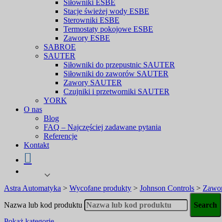
Siłowniki ESBE
Stacje świeżej wody ESBE
Sterowniki ESBE
Termostaty pokojowe ESBE
Zawory ESBE
SABROE
SAUTER
Siłowniki do przepustnic SAUTER
Siłowniki do zaworów SAUTER
Zawory SAUTER
Czujniki i przetworniki SAUTER
YORK
O nas
Blog
FAQ – Najczęściej zadawane pytania
Referencje
Kontakt
Astra Automatyka
>
Wycofane produkty
>
Johnson Controls
>
Zawor
Nazwa lub kod produktu
Pokaż kategorie