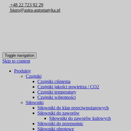
+48 22 723 92 29
biuro@astra-automatyka.pl
Toggle navigation
Skip to content
Produkty
Czujniki
Czujniki ciśnienia
Czujniki jakości powietrza / CO2
Czujniki temperatury
Czujniki wilgotności
Siłowniki
Siłowniki do klap przeciwpożarowych
Siłowniki do zaworów
Siłowniki do zaworów kulowych
Siłowniki do przepustnic
Siłowniki obrotowe