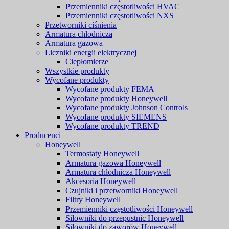
Przemienniki częstotliwości HVAC
Przemienniki częstotliwości NXS
Przetworniki ciśnienia
Armatura chłodnicza
Armatura gazowa
Liczniki energii elektrycznej
Ciepłomierze
Wszystkie produkty
Wycofane produkty
Wycofane produkty FEMA
Wycofane produkty Honeywell
Wycofane produkty Johnson Controls
Wycofane produkty SIEMENS
Wycofane produkty TREND
Producenci
Honeywell
Termostaty Honeywell
Armatura gazowa Honeywell
Armatura chłodnicza Honeywell
Akcesoria Honeywell
Czujniki i przetworniki Honeywell
Filtry Honeywell
Przemienniki częstotliwości Honeywell
Siłowniki do przepustnic Honeywell
Siłowniki do zaworów Honeywell