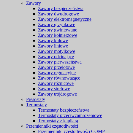
Zawory
Zawory bezpieczeństwa
Zawory dwudrogowe
Zawory elektromagnetyczne
Zawory grzybkowe
Zawory gwintowane
Zawory kołnierzowe
Zawory kulowe
Zawory liniowe
Zawory motylkowe
Zawory odcinające
Zawory pierwszeństwa
Zawory przelotowe
Zawory regulacyjne
Zawory równoważące
Zawory różnicowe
Zawory strefowe
Zawory trójdrogowe
Presostaty
Termostaty
Termostaty bezpieczeństwa
Termostaty przeciwzamrożeniowe
Termostaty z kapilarą
Przemienniki częstotliwości
Przemienniki częstotliwości COMP