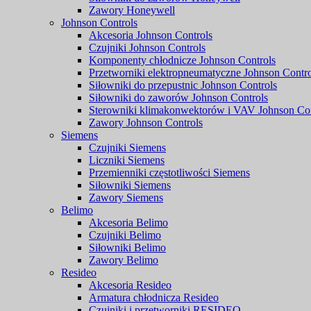
Zawory Honeywell
Johnson Controls
Akcesoria Johnson Controls
Czujniki Johnson Controls
Komponenty chłodnicze Johnson Controls
Przetworniki elektropneumatyczne Johnson Contro
Siłowniki do przepustnic Johnson Controls
Siłowniki do zaworów Johnson Controls
Sterowniki klimakonwektorów i VAV Johnson Con
Zawory Johnson Controls
Siemens
Czujniki Siemens
Liczniki Siemens
Przemienniki częstotliwości Siemens
Siłowniki Siemens
Zawory Siemens
Belimo
Akcesoria Belimo
Czujniki Belimo
Siłowniki Belimo
Zawory Belimo
Resideo
Akcesoria Resideo
Armatura chłodnicza Resideo
Czujniki i przetworniki RESIDEO