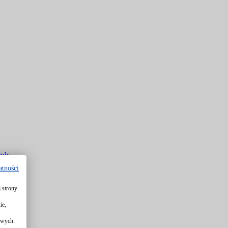
ols
atności
 strony
rols
ie,
owych.