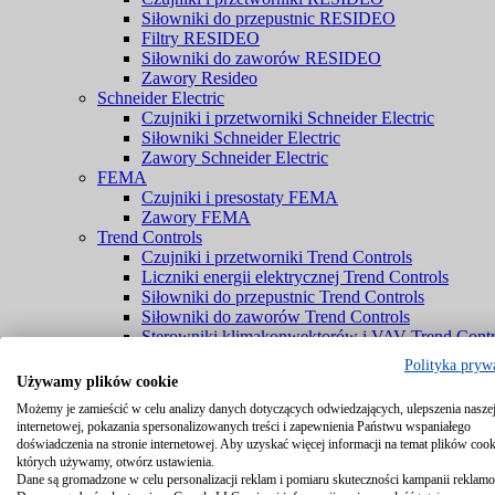
Siłowniki do przepustnic RESIDEO
Filtry RESIDEO
Siłowniki do zaworów RESIDEO
Zawory Resideo
Schneider Electric
Czujniki i przetworniki Schneider Electric
Siłowniki Schneider Electric
Zawory Schneider Electric
FEMA
Czujniki i presostaty FEMA
Zawory FEMA
Trend Controls
Czujniki i przetworniki Trend Controls
Liczniki energii elektrycznej Trend Controls
Siłowniki do przepustnic Trend Controls
Siłowniki do zaworów Trend Controls
Sterowniki klimakonwektorów i VAV Trend Contr
Zawory Trend Controls
Polityka pryw
PENN® by Johnson Controls
Używamy plików cookie
Czujniki PENN® by Johnson Controls
Możemy je zamieścić w celu analizy danych dotyczących odwiedzających, ulepszenia naszej
Komponenty chłodnicze PENN® by Johnson Cont
internetowej, pokazania spersonalizowanych treści i zapewnienia Państwu wspaniałego
Zawory PENN® by Johnson Controls
doświadczenia na stronie internetowej. Aby uzyskać więcej informacji na temat plików cook
Braukmann
których używamy, otwórz ustawienia.
Czujniki Braukmann
Dane są gromadzone w celu personalizacji reklam i pomiaru skuteczności kampanii reklam