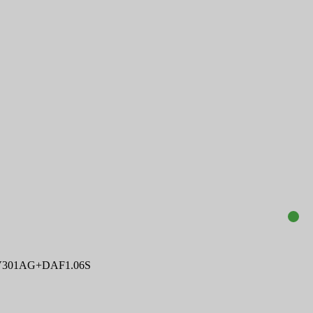
s JV301AG+DAF1.06S