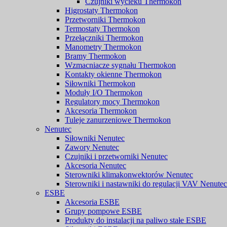
Czujniki wycieku Thermokon
Higrostaty Thermokon
Przetworniki Thermokon
Termostaty Thermokon
Przełączniki Thermokon
Manometry Thermokon
Bramy Thermokon
Wzmacniacze sygnału Thermokon
Kontakty okienne Thermokon
Siłowniki Thermokon
Moduły I/O Thermokon
Regulatory mocy Thermokon
Akcesoria Thermokon
Tuleje zanurzeniowe Thermokon
Nenutec
Siłowniki Nenutec
Zawory Nenutec
Czujniki i przetworniki Nenutec
Akcesoria Nenutec
Sterowniki klimakonwektorów Nenutec
Sterowniki i nastawniki do regulacji VAV Nenutec
ESBE
Akcesoria ESBE
Grupy pompowe ESBE
Produkty do instalacji na paliwo stałe ESBE