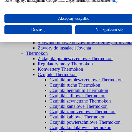
Filtry Braukmann
Dane mogą być udostępniane Google LLC, więcej informacji można znaleźć
tutaj
.
Zawory Braukmann
Joventa
Siłowniki do przepustnic bez sprężyny powrotnej 
Akceptuj wszystko
Siłowniki do przepustnic ze sprężyną powrotną Jo
Siłowniki do rozwiązań przeciwpożarowych Jove
Dostosuj
Nie zgadzam się
Siłowniki do zaworów bez spreżyny powrotnej Jo
Siłowniki do zaworów ze sprężyną powrotną Jove
Siłowniki liniowe do zaworów strefowych Jovent
Zawory do instalacji Joventa
Thermokon
Zadajniki pomieszczeniowe Thermokon
Regulatory mocy Thermokon
Konwertery Thermokon
Czujniki Thermokon
Czujniki pomieszczeniowe Thermokon
Czujniki ruchu Thermokon
Czujniki pendulum Thermokon
Czujniki sufitowe Thermokon
Czujniki zewnętrzne Thermokon
Czujniki kanałowe Thermokon
Czujniki zanurzeniowe Thermokon
Czujniki kablowe Thermokon
Czujniki powierzchniowe Thermokon
Czujniki kontaktowe Thermokon