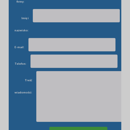
firmy:
Imię i
nazwisko:
E-mail:
Telefon:
Treść
wiadomości: