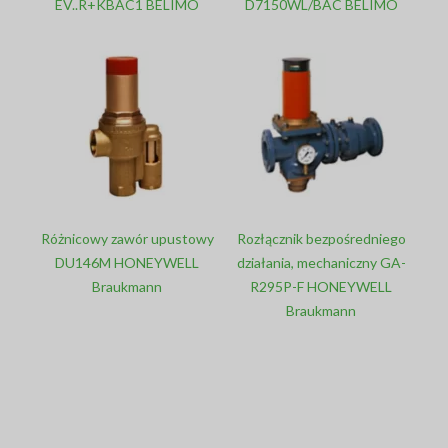
EV..R+KBAC1 BELIMO
D7150WL/BAC BELIMO
Różnicowy zawór upustowy
Rozłącznik bezpośredniego
DU146M HONEYWELL
działania, mechaniczny GA-
Braukmann
R295P-F HONEYWELL
Braukmann