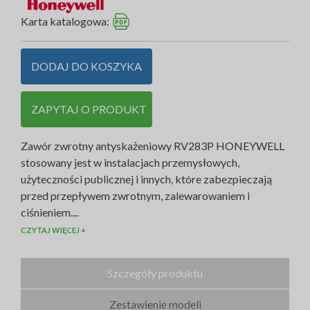
Karta katalogowa:
DODAJ DO KOSZYKA
ZAPYTAJ O PRODUKT
Zawór zwrotny antyskażeniowy RV283P HONEYWELL
stosowany jest w instalacjach przemysłowych,
użyteczności publicznej i innych, które zabezpieczają
przed przepływem zwrotnym, zalewarowaniem i
ciśnieniem....
CZYTAJ WIĘCEJ +
Szczegóły produktu
Zestawienie modeli