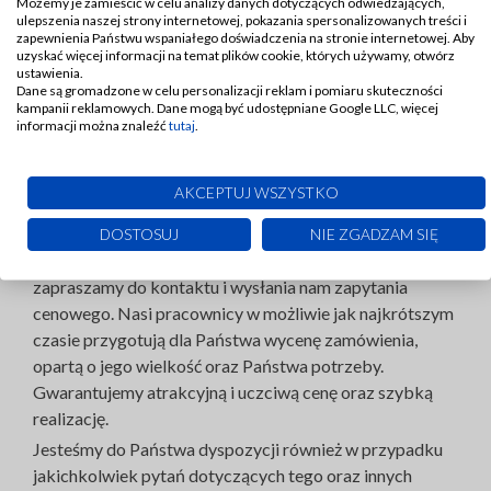
Możemy je zamieścić w celu analizy danych dotyczących odwiedzających,
nieograniczony.
ulepszenia naszej strony internetowej, pokazania spersonalizowanych treści i
zapewnienia Państwu wspaniałego doświadczenia na stronie internetowej. Aby
W przypadku stosowania zaworu do instalacji z
uzyskać więcej informacji na temat plików cookie, których używamy, otwórz
wodomierzem, urządzenia należy zamontować
ustawienia.
Dane są gromadzone w celu personalizacji reklam i pomiaru skuteczności
bezpośrednio za nim. W ten sposób można zabezpieczyć
kampanii reklamowych. Dane mogą być udostępniane Google LLC, więcej
się przed przepływem zwrotnym.
informacji można znaleźć
tutaj
.
Atrakcyjna cena zaworu
antyskażeniowego
AKCEPTUJ WSZYSTKO
Jeśli są Państwo zainteresowani zakupem
DOSTOSUJ
NIE ZGADZAM SIĘ
prezentowanego zaworu Honeywell serdecznie
zapraszamy do kontaktu i wysłania nam zapytania
cenowego. Nasi pracownicy w możliwie jak najkrótszym
czasie przygotują dla Państwa wycenę zamówienia,
opartą o jego wielkość oraz Państwa potrzeby.
Gwarantujemy atrakcyjną i uczciwą cenę oraz szybką
realizację.
Jesteśmy do Państwa dyspozycji również w przypadku
jakichkolwiek pytań dotyczących tego oraz innych