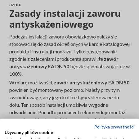
azotu.
Zasady instalacji zaworu
antyskażeniowego
Podczas instalacji zaworu obowiązkowo należy się
stosować się do zasad określonych w karcie katalogowej
produktu i instrukcji montażu. Tylko postępowanie
zgodnie z zaleceniami producenta sprawi, że
zawór
antyskażeniowy EA DN 50
będzie spełniał swoją rolę w
100%.
W miarę możliwości,
zawór antyskażeniowy EA DN 50
powinien być montowany poziomo. Należy przy tym
zwrócić uwagę, aby jego króćce były skierowane do
dołu. Ten sposób instalacji umożliwia wygodne
odwadnianie. Ponadto producent rekomenduje montaż
zaworów odcinających, które znacznie ułatwią przyszłe
Polityka prywatności
serwisowanie urządzenia. Zawór należy zamontować w
Używamy plików cookie
taki sposób, by dostęp do niego był swobodny i niczym