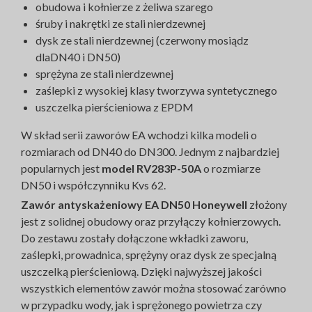
obudowa i kołnierze z żeliwa szarego
śruby i nakrętki ze stali nierdzewnej
dysk ze stali nierdzewnej (czerwony mosiądz
dlaDN40 i DN50)
sprężyna ze stali nierdzewnej
zaślepki z wysokiej klasy tworzywa syntetycznego
uszczelka pierścieniowa z EPDM
W skład serii zaworów EA wchodzi kilka modeli o
rozmiarach od DN40 do DN300. Jednym z najbardziej
popularnych jest
model RV283P-50A
o rozmiarze
DN50 i współczynniku Kvs 62.
Zawór antyskażeniowy EA DN50 Honeywell
złożony
jest z solidnej obudowy oraz przyłączy kołnierzowych.
Do zestawu zostały dołączone wkładki zaworu,
zaślepki, prowadnica, sprężyny oraz dysk ze specjalną
uszczelką pierścieniową. Dzięki najwyższej jakości
wszystkich elementów zawór można stosować zarówno
w przypadku wody, jak i sprężonego powietrza czy