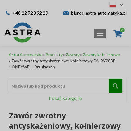
+48 22 723 92 29
biuro@astra-automatyka.pl
TOGGLE NAV
Astra Automatyka
Produkty
Zawory
Zawory kołnierzowe
>
>
>
Zawór zwrotny antyskażeniowy, kołnierzowy EA-RV283P
>
HONEYWELL Braukmann
Nazwa lub kod produktu
Pokaż kategorie
Zawór zwrotny
antyskażeniowy, kołnierzowy