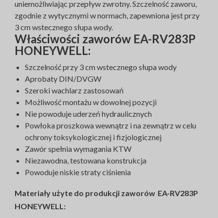
uniemożliwiając przepływ zwrotny. Szczelność zaworu,
zgodnie z wytycznymi w normach, zapewniona jest przy
3 cm wstecznego słupa wody.
Właściwości zaworów EA-RV283P
HONEYWELL:
Szczelność przy 3 cm wstecznego słupa wody
Aprobaty DIN/DVGW
Szeroki wachlarz zastosowań
Możliwość montażu w dowolnej pozycji
Nie powoduje uderzeń hydraulicznych
Powłoka proszkowa wewnątrz i na zewnątrz w celu
ochrony toksykologicznej i fizjologicznej
Zawór spełnia wymagania KTW
Niezawodna, testowana konstrukcja
Powoduje niskie straty ciśnienia
Materiały użyt
e do
produkcji zaworów
EA-RV283P
HONEYWELL: