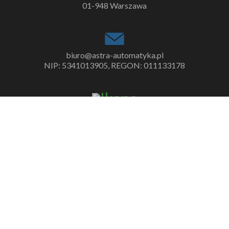
01-948 Warszawa
biuro@astra-automatyka.pl
NIP: 5341013905, REGON: 011133178
+48 22 723 92 29
+48 517 86 12 03
PRODUCENCI
Belimo
Resideo
Braukmann
FEMA
Honeywell
Johnson
Controls
Joventa
Nenutec
PENN® by Johnson Controls
YORK
SABROE
PRODUKTY
Czujnik ciśnienia
Czujniki CO2
Czujnik przepływu cieczy
Filtry