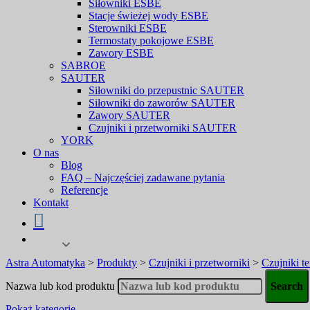
Siłowniki ESBE
Stacje świeżej wody ESBE
Sterowniki ESBE
Termostaty pokojowe ESBE
Zawory ESBE
SABROE
SAUTER
Siłowniki do przepustnic SAUTER
Siłowniki do zaworów SAUTER
Zawory SAUTER
Czujniki i przetworniki SAUTER
YORK
O nas
Blog
FAQ – Najczęściej zadawane pytania
Referencje
Kontakt
Astra Automatyka
>
Produkty
>
Czujniki i przetworniki
>
Czujniki t
Nazwa lub kod produktu
Pokaż kategorie