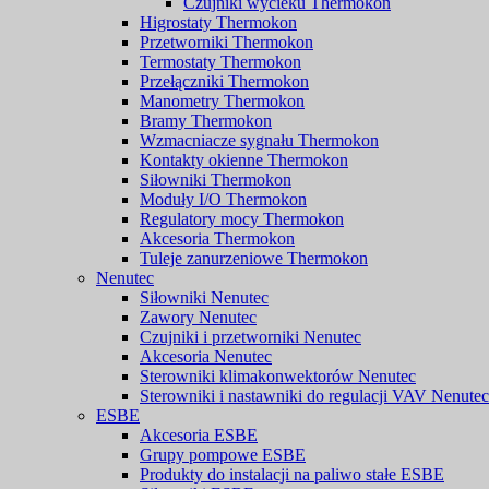
Czujniki wycieku Thermokon
Higrostaty Thermokon
Przetworniki Thermokon
Termostaty Thermokon
Przełączniki Thermokon
Manometry Thermokon
Bramy Thermokon
Wzmacniacze sygnału Thermokon
Kontakty okienne Thermokon
Siłowniki Thermokon
Moduły I/O Thermokon
Regulatory mocy Thermokon
Akcesoria Thermokon
Tuleje zanurzeniowe Thermokon
Nenutec
Siłowniki Nenutec
Zawory Nenutec
Czujniki i przetworniki Nenutec
Akcesoria Nenutec
Sterowniki klimakonwektorów Nenutec
Sterowniki i nastawniki do regulacji VAV Nenutec
ESBE
Akcesoria ESBE
Grupy pompowe ESBE
Produkty do instalacji na paliwo stałe ESBE