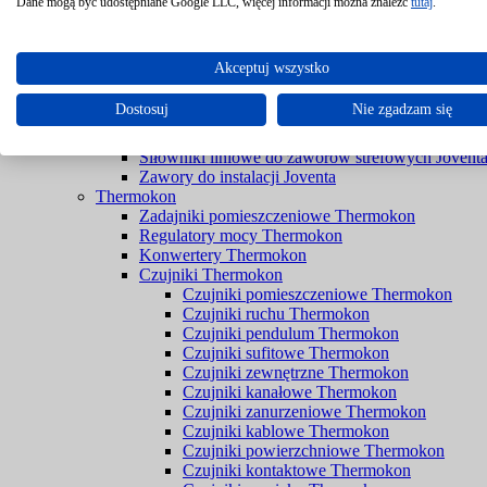
Filtry Braukmann
Dane mogą być udostępniane Google LLC, więcej informacji można znaleźć
tutaj
.
Zawory Braukmann
Joventa
Siłowniki do przepustnic bez sprężyny powrotnej 
Akceptuj wszystko
Siłowniki do przepustnic ze sprężyną powrotną Jo
Siłowniki do rozwiązań przeciwpożarowych Jove
Dostosuj
Nie zgadzam się
Siłowniki do zaworów bez spreżyny powrotnej Jo
Siłowniki do zaworów ze sprężyną powrotną Jove
Siłowniki liniowe do zaworów strefowych Jovent
Zawory do instalacji Joventa
Thermokon
Zadajniki pomieszczeniowe Thermokon
Regulatory mocy Thermokon
Konwertery Thermokon
Czujniki Thermokon
Czujniki pomieszczeniowe Thermokon
Czujniki ruchu Thermokon
Czujniki pendulum Thermokon
Czujniki sufitowe Thermokon
Czujniki zewnętrzne Thermokon
Czujniki kanałowe Thermokon
Czujniki zanurzeniowe Thermokon
Czujniki kablowe Thermokon
Czujniki powierzchniowe Thermokon
Czujniki kontaktowe Thermokon