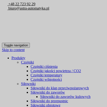
+48 22 723 92 29
biuro@astra-automatyka.pl
Toggle navigation
Skip to content
Produkty
Czujniki
Czujniki ciśnienia
Czujniki jakości powietrza / CO2
Czujniki temperatury
Czujniki wilgotności
Siłowniki
Siłowniki do klap przeciwpożarowych
Siłowniki do zaworów
Siłowniki do zaworów kulowych
Siłowniki do przepustnic
Siłowniki obrotowe