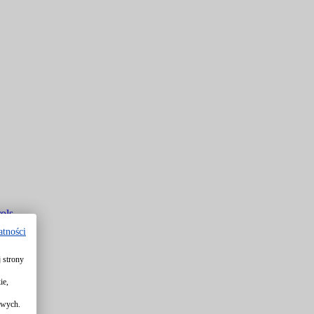
ols
atności
 strony
rols
ie,
owych.