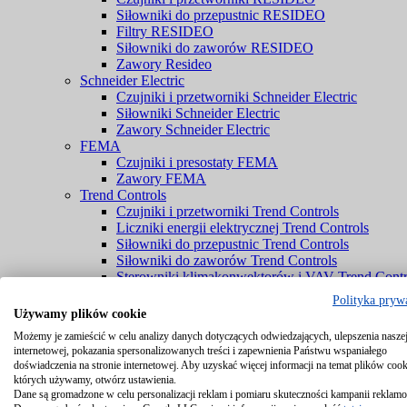
Siłowniki do przepustnic RESIDEO
Filtry RESIDEO
Siłowniki do zaworów RESIDEO
Zawory Resideo
Schneider Electric
Czujniki i przetworniki Schneider Electric
Siłowniki Schneider Electric
Zawory Schneider Electric
FEMA
Czujniki i presostaty FEMA
Zawory FEMA
Trend Controls
Czujniki i przetworniki Trend Controls
Liczniki energii elektrycznej Trend Controls
Siłowniki do przepustnic Trend Controls
Siłowniki do zaworów Trend Controls
Sterowniki klimakonwektorów i VAV Trend Contr
Zawory Trend Controls
Polityka pryw
PENN® by Johnson Controls
Używamy plików cookie
Czujniki PENN® by Johnson Controls
Możemy je zamieścić w celu analizy danych dotyczących odwiedzających, ulepszenia naszej
Komponenty chłodnicze PENN® by Johnson Cont
internetowej, pokazania spersonalizowanych treści i zapewnienia Państwu wspaniałego
Zawory PENN® by Johnson Controls
doświadczenia na stronie internetowej. Aby uzyskać więcej informacji na temat plików cook
Braukmann
których używamy, otwórz ustawienia.
Czujniki Braukmann
Dane są gromadzone w celu personalizacji reklam i pomiaru skuteczności kampanii reklam