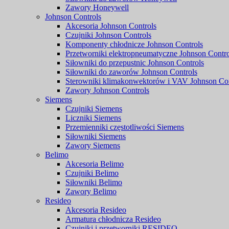
Zawory Honeywell
Johnson Controls
Akcesoria Johnson Controls
Czujniki Johnson Controls
Komponenty chłodnicze Johnson Controls
Przetworniki elektropneumatyczne Johnson Contro
Siłowniki do przepustnic Johnson Controls
Siłowniki do zaworów Johnson Controls
Sterowniki klimakonwektorów i VAV Johnson Con
Zawory Johnson Controls
Siemens
Czujniki Siemens
Liczniki Siemens
Przemienniki częstotliwości Siemens
Siłowniki Siemens
Zawory Siemens
Belimo
Akcesoria Belimo
Czujniki Belimo
Siłowniki Belimo
Zawory Belimo
Resideo
Akcesoria Resideo
Armatura chłodnicza Resideo
Czujniki i przetworniki RESIDEO