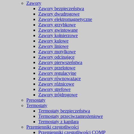
Zawory
Zawory bezpieczeństwa
Zawory dwudrogowe
Zawory elektromagnetyczne
Zawory grzybkowe
Zawory gwintowane
Zawory kołnierzowe
Zawory kulowe
Zawory liniowe
Zawory motylkowe
Zawory odcinające
Zawory pierwszeństwa
Zawory przelotowe
Zawory regulacyjne
Zawory równoważące
Zawory różnicowe
Zawory strefowe
Zawory trójdrogowe
Presostaty
Termostaty
Termostaty bezpieczeństwa
Termostaty przeciwzamrożeniowe
Termostaty z kapilarą
Przemienniki częstotliwości
Przemienniki częstotliwości COMP