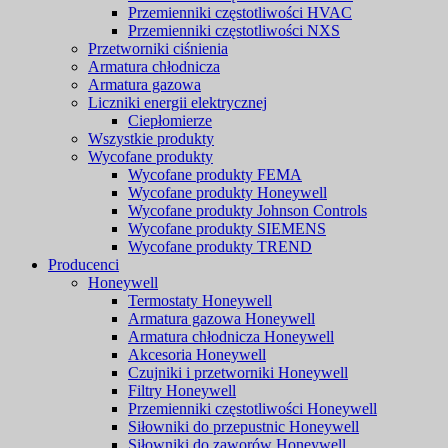
Przemienniki częstotliwości HVAC
Przemienniki częstotliwości NXS
Przetworniki ciśnienia
Armatura chłodnicza
Armatura gazowa
Liczniki energii elektrycznej
Ciepłomierze
Wszystkie produkty
Wycofane produkty
Wycofane produkty FEMA
Wycofane produkty Honeywell
Wycofane produkty Johnson Controls
Wycofane produkty SIEMENS
Wycofane produkty TREND
Producenci
Honeywell
Termostaty Honeywell
Armatura gazowa Honeywell
Armatura chłodnicza Honeywell
Akcesoria Honeywell
Czujniki i przetworniki Honeywell
Filtry Honeywell
Przemienniki częstotliwości Honeywell
Siłowniki do przepustnic Honeywell
Siłowniki do zaworów Honeywell