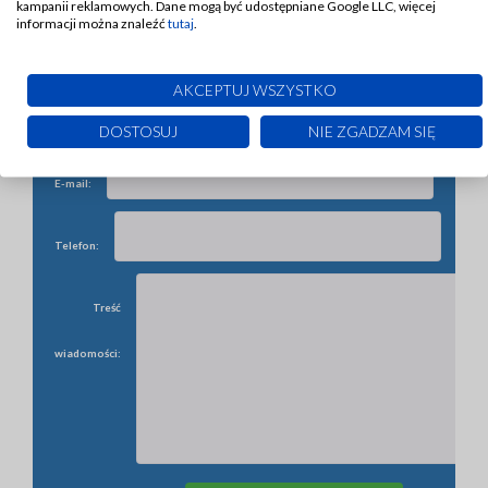
kampanii reklamowych. Dane mogą być udostępniane Google LLC, więcej
firmy:
informacji można znaleźć
tutaj
.
Imię i
AKCEPTUJ WSZYSTKO
nazwisko:
DOSTOSUJ
NIE ZGADZAM SIĘ
E-mail:
Telefon:
Treść
wiadomości: