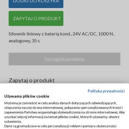
DODAJ DO KOSZYKA
ZAPYTAJ O PRODUKT
Siłownik liniowy z baterią kond., 24V AC/DC, 1000 N,
analogowy, 35 s
Szczegóły produktu
Zapytaj o produkt
Polityka prywatności
Używamy plików cookie
Możemy je zamieścić w celu analizy danych dotyczących odwiedzających,
Produkt:
ulepszenia naszej strony internetowej, pokazania spersonalizowanych treści i
zapewnienia Państwu wspaniałego doświadczenia na stronie internetowej. Aby
uzyskać więcej informacji na temat plików cookie, których używamy, otwórz
Nazwa
ustawienia.
Dane są gromadzone w celu personalizacji reklam i pomiaru skuteczności