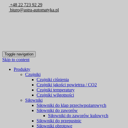
+48 22 723 92 29
biuro@astra-automatyka.pl
Toggle navigation
Skip to content
Produkty
Czujniki
Czujniki ciśnienia
Czujniki jakości powietrza / CO2
Czujniki temperatury
Czujniki wilgotności
Siłowniki
Siłowniki do klap przeciwpożarowych
Siłowniki do zaworów
Siłowniki do zaworów kulowych
Siłowniki do przepustnic
Siłowniki obrotowe