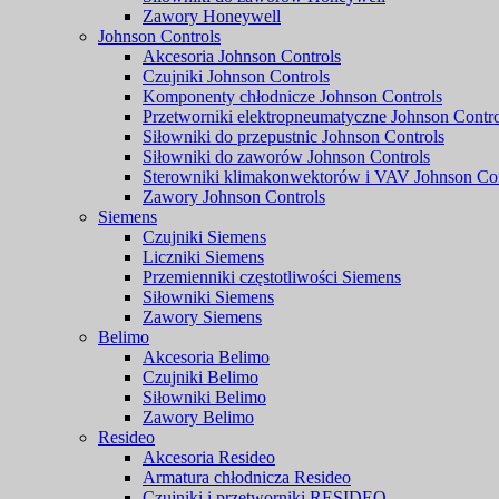
Zawory Honeywell
Johnson Controls
Akcesoria Johnson Controls
Czujniki Johnson Controls
Komponenty chłodnicze Johnson Controls
Przetworniki elektropneumatyczne Johnson Contro
Siłowniki do przepustnic Johnson Controls
Siłowniki do zaworów Johnson Controls
Sterowniki klimakonwektorów i VAV Johnson Con
Zawory Johnson Controls
Siemens
Czujniki Siemens
Liczniki Siemens
Przemienniki częstotliwości Siemens
Siłowniki Siemens
Zawory Siemens
Belimo
Akcesoria Belimo
Czujniki Belimo
Siłowniki Belimo
Zawory Belimo
Resideo
Akcesoria Resideo
Armatura chłodnicza Resideo
Czujniki i przetworniki RESIDEO