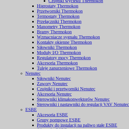
Czujniki wycieku Thermokon
Higrostaty Thermokon
Przetworniki Thermokon
Termostaty Thermokon
Przełączniki Thermokon
Manometry Thermokon
Bramy Thermokon
Wzmacniacze sygnału Thermokon
Kontakty okienne Thermokon
Siłowniki Thermokon
Moduły I/O Thermokon
Regulatory mocy Thermokon
Akcesoria Thermokon
Tuleje zanurzeniowe Thermokon
Nenutec
Siłowniki Nenutec
Zawory Nenutec
Czujniki i przetworniki Nenutec
Akcesoria Nenutec
Sterowniki klimakonwektorów Nenutec
Sterowniki i nastawniki do regulacji VAV Nenutec
ESBE
Akcesoria ESBE
Grupy pompowe ESBE
Produkty do instalacji na paliwo stałe ESBE