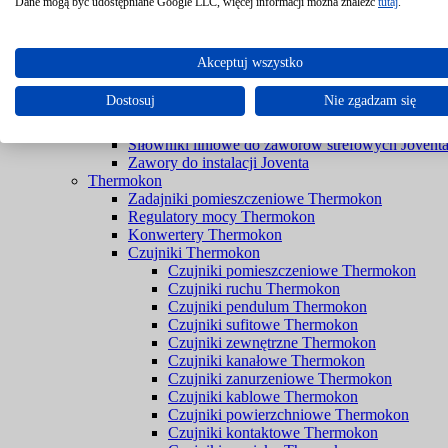
Filtry Braukmann
Dane mogą być udostępniane Google LLC, więcej informacji można znaleźć
tutaj
.
Zawory Braukmann
Joventa
Siłowniki do przepustnic bez sprężyny powrotnej 
Akceptuj wszystko
Siłowniki do przepustnic ze sprężyną powrotną Jo
Siłowniki do rozwiązań przeciwpożarowych Jove
Dostosuj
Nie zgadzam się
Siłowniki do zaworów bez spreżyny powrotnej Jo
Siłowniki do zaworów ze sprężyną powrotną Jove
Siłowniki liniowe do zaworów strefowych Jovent
Zawory do instalacji Joventa
Thermokon
Zadajniki pomieszczeniowe Thermokon
Regulatory mocy Thermokon
Konwertery Thermokon
Czujniki Thermokon
Czujniki pomieszczeniowe Thermokon
Czujniki ruchu Thermokon
Czujniki pendulum Thermokon
Czujniki sufitowe Thermokon
Czujniki zewnętrzne Thermokon
Czujniki kanałowe Thermokon
Czujniki zanurzeniowe Thermokon
Czujniki kablowe Thermokon
Czujniki powierzchniowe Thermokon
Czujniki kontaktowe Thermokon