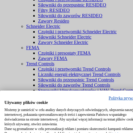
Siłowniki do przepustnic RESIDEO
Filtry RESIDEO
Siłowniki do zaworów RESIDEO
Zawory Resideo
Schneider Electric
Czujniki i przetworniki Schneider Electric
Siłowniki Schneider Electric
Zawory Schneider Electric
FEMA
Czujniki i presostaty FEMA
Zawory FEMA
Trend Controls
Czujniki i przetworniki Trend Controls
Liczniki energii elektrycznej Trend Controls
Siłowniki do przepustnic Trend Controls
Siłowniki do zaworów Trend Controls
Sterowniki klimakonwektorów i VAV Trend Contr
Zawory Trend Controls
Polityka pryw
PENN® by Johnson Controls
Używamy plików cookie
Czujniki PENN® by Johnson Controls
Możemy je zamieścić w celu analizy danych dotyczących odwiedzających, ulepszenia naszej
Komponenty chłodnicze PENN® by Johnson Cont
internetowej, pokazania spersonalizowanych treści i zapewnienia Państwu wspaniałego
Zawory PENN® by Johnson Controls
doświadczenia na stronie internetowej. Aby uzyskać więcej informacji na temat plików cook
Braukmann
których używamy, otwórz ustawienia.
Czujniki Braukmann
Dane są gromadzone w celu personalizacji reklam i pomiaru skuteczności kampanii reklam