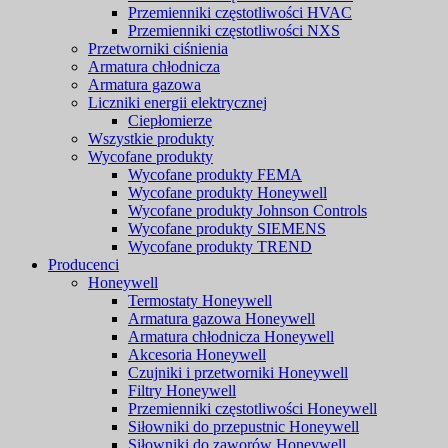
Przemienniki częstotliwości HVAC
Przemienniki częstotliwości NXS
Przetworniki ciśnienia
Armatura chłodnicza
Armatura gazowa
Liczniki energii elektrycznej
Ciepłomierze
Wszystkie produkty
Wycofane produkty
Wycofane produkty FEMA
Wycofane produkty Honeywell
Wycofane produkty Johnson Controls
Wycofane produkty SIEMENS
Wycofane produkty TREND
Producenci
Honeywell
Termostaty Honeywell
Armatura gazowa Honeywell
Armatura chłodnicza Honeywell
Akcesoria Honeywell
Czujniki i przetworniki Honeywell
Filtry Honeywell
Przemienniki częstotliwości Honeywell
Siłowniki do przepustnic Honeywell
Siłowniki do zaworów Honeywell