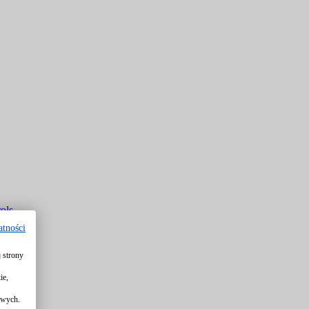
ols
atności
 strony
rols
ie,
owych.