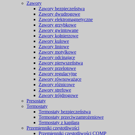
Zawory
Zawory bezpieczeństwa
Zawory dwudrogowe
Zawory elektromagnetyczne
Zawory grzybkowe
Zawory gwintowane
Zawory kołnierzowe
Zawory kulowe
Zawory liniowe
Zawory motylkowe
Zawory odcinające
Zawory pierwszeństwa
Zawory przelotowe
Zawory regulacyjne
Zawory równoważące
Zawory różnicowe
Zawory strefowe
Zawory trójdrogowe
Presostaty
Termostaty
Termostaty bezpieczeństwa
Termostaty przeciwzamrożeniowe
Termostaty z kapilarą
Przemienniki częstotliwości
Przemienniki częstotliwości COMP