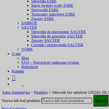
Siłowniki ESBE
Stacje świeżej wody ESBE
Sterowniki ESBE
Termostaty pokojowe ESBE
Zawory ESBE
SABROE
SAUTER
Siłowniki do przepustnic SAUTER
Siłowniki do zaworów SAUTER
Zawory SAUTER
Czujniki i przetworniki SAUTER
YORK
O nas
Blog
FAQ – Najczęściej zadawane pytania
Referencje
Kontakt
Astra Automatyka
>
Produkty
>
Siłownik bez sprężyny GR24A-S
Nazwa lub kod produktu
Pokaż kategorie