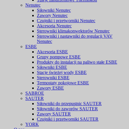
Nenutec
Siłowniki Nenutec
Zawory Nenutec
Czujniki i przetworniki Nenutec
Akcesoria Nenutec
Sterowniki klimakonwektorów Nenutec
Sterowniki i nastawniki do regulacji VAV
Nenutec
ESBE
Akcesoria ESBE
Grupy pompowe ESBE
Produkty do instalacji na paliwo stałe ESBE
Siłowniki ESBE
Stacje świeżej wody ESBE
Sterowniki ESBE
Termostaty pokojowe ESBE
Zawory ESBE
SABROE
SAUTER
Siłowniki do przepustnic SAUTER
Siłowniki do zaworów SAUTER
Zawory SAUTER
Czujniki i przetworniki SAUTER
YORK