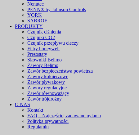
Nenutec
PENN® by Johnson Controls
YORK
SABROE
PRODUKTY
Czujnik ciśnienia
Czujniki CO2
Czujnik przepływu cieczy
Filtry honeywell
Presostaty
Siłowniki Belimo
Zawory Belimo
Zawór bezpieczeństwa powietrza
Zawory kołnierzowe
Zawór pływakowy
Zawory regulacyjne
Zawór równoważący
Zawór trójdrożny
O NAS
Kontakt
FAQ – Najczęściej zadawane pytania
Polityka prywatności
Regulamin