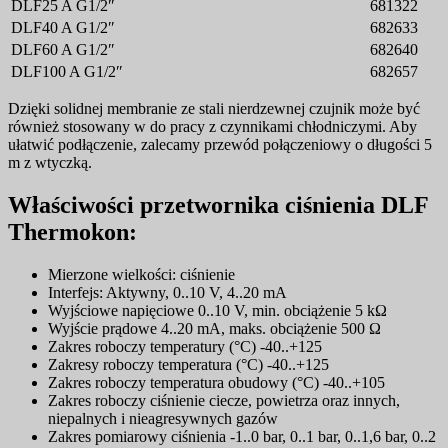
DLF25 A G1/2″
681322
DLF40 A G1/2″
682633
DLF60 A G1/2″
682640
DLF100 A G1/2″
682657
Dzięki solidnej membranie ze stali nierdzewnej czujnik może być
również stosowany w do pracy z czynnikami chłodniczymi. Aby
ułatwić podłączenie, zalecamy przewód połączeniowy o długości 5
m z wtyczką.
Właściwości przetwornika ciśnienia DLF
Thermokon:
Mierzone wielkości: ciśnienie
Interfejs: Aktywny, 0..10 V, 4..20 mA
Wyjściowe napięciowe 0..10 V, min. obciążenie 5 kΩ
Wyjście prądowe 4..20 mA, maks. obciążenie 500 Ω
Zakres roboczy temperatury (°C) -40..+125
Zakresy roboczy temperatura (°C) -40..+125
Zakres roboczy temperatura obudowy (°C) -40..+105
Zakres roboczy ciśnienie ciecze, powietrza oraz innych,
niepalnych i nieagresywnych gazów
Zakres pomiarowy ciśnienia -1..0 bar, 0..1 bar, 0..1,6 bar, 0..2