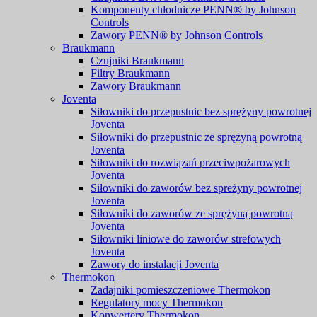
Komponenty chłodnicze PENN® by Johnson
Controls
Zawory PENN® by Johnson Controls
Braukmann
Czujniki Braukmann
Filtry Braukmann
Zawory Braukmann
Joventa
Siłowniki do przepustnic bez sprężyny powrotnej
Joventa
Siłowniki do przepustnic ze sprężyną powrotną
Joventa
Siłowniki do rozwiązań przeciwpożarowych
Joventa
Siłowniki do zaworów bez spreżyny powrotnej
Joventa
Siłowniki do zaworów ze sprężyną powrotną
Joventa
Siłowniki liniowe do zaworów strefowych
Joventa
Zawory do instalacji Joventa
Thermokon
Zadajniki pomieszczeniowe Thermokon
Regulatory mocy Thermokon
Konwertery Thermokon