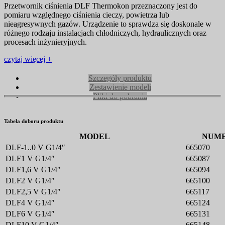
Przetwornik ciśnienia DLF Thermokon przeznaczony jest do
pomiaru względnego ciśnienia cieczy, powietrza lub
nieagresywnych gazów. Urządzenie to sprawdza się doskonale w
różnego rodzaju instalacjach chłodniczych, hydraulicznych oraz
procesach inżynieryjnych.
czytaj więcej +
Szczegóły produktu
Zestawienie modeli
Pliki do pobrania
Tabela doboru produktu
MODEL
NUME
DLF-1..0 V G1/4″
665070
DLF1 V G1/4″
665087
DLF1,6 V G1/4″
665094
DLF2 V G1/4″
665100
DLF2,5 V G1/4″
665117
DLF4 V G1/4″
665124
DLF6 V G1/4″
665131
DLF10 V G1/4″
665148