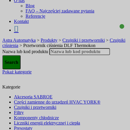
O nas
Blog
FAQ – Najczęściej zadawane pytania
Referencje
Kontakt
Astra Automatyka
>
Produkty
>
Czujniki i przetworniki
>
Czujniki
ciśnienia
>
Przetwornik ciśnienia DLF Thermokon
Nazwa lub kod produktu
Pokaż kategorie
Kategorie
Akcesoria SABROE
Części zamienne do urządzeń HVAC YORK®
Czujniki i przetworniki
Filtry
Komponenty chłodnicze
Liczniki energii elektrycznej i ciepła
Presostaty