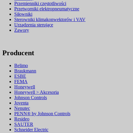
Przemienniki częstotliwości
Przetworniki elektropneumatyczne
Siłowniki
Sterowniki klimakonwektorów i VAV
Urządzenia sterujące
Zawory
Producent
Belimo
Braukmann
ESBE
FEMA
Honeywell
Honeywell > Akcesoria
Johnson Controls
Joventa
Nenutec
PENN® by Johnson Controls
Resideo
SAUTER
Schneider Electric