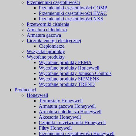
Przemienniki częstotliwości
Przemienniki częstotliwości COMP
Przemienniki częstotliwości HVAC
Przemienniki częstotliwości NXS
Przetworniki ciśnienia
Armatura chłodnicza
Armatura gazowa
Liczniki energii elektrycznej
Ciepłomierze
Wszystkie produkty
Wycofane produkty
Wycofane produkty FEMA
Wycofane produkty Honeywell
Wycofane produkty Johnson Controls
Wycofane produkty SIEMENS
Wycofane produkty TREND
Producenci
Honeywell
Termostaty Honeywell
Armatura gazowa Honeywell
Armatura chłodnicza Honeywell
Akcesoria Honeywell
Czujniki i przetworniki Honeywell
Filtry Honeywell
Przemienniki częstotliwości Honeywell