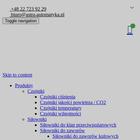
+48 22 723 92 29
biuro@astra-automatyka.pl
Toggle navigation
Skip to content
Produkty
Czujniki
Czujniki ciśnienia
Czujniki jakości powietrza / CO2
Czujniki temperatury
Czujniki wilgotności
Siłowniki
Siłowniki do klap przeciwpożarowych
Siłowniki do zaworów
Siłowniki do zaworów kulowych