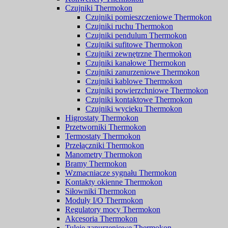
Czujniki Thermokon
Czujniki pomieszczeniowe Thermokon
Czujniki ruchu Thermokon
Czujniki pendulum Thermokon
Czujniki sufitowe Thermokon
Czujniki zewnętrzne Thermokon
Czujniki kanałowe Thermokon
Czujniki zanurzeniowe Thermokon
Czujniki kablowe Thermokon
Czujniki powierzchniowe Thermokon
Czujniki kontaktowe Thermokon
Czujniki wycieku Thermokon
Higrostaty Thermokon
Przetworniki Thermokon
Termostaty Thermokon
Przełączniki Thermokon
Manometry Thermokon
Bramy Thermokon
Wzmacniacze sygnału Thermokon
Kontakty okienne Thermokon
Siłowniki Thermokon
Moduły I/O Thermokon
Regulatory mocy Thermokon
Akcesoria Thermokon
Tuleje zanurzeniowe Thermokon