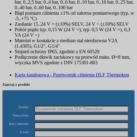
bar, 0..2,5 bar, 0..4 bar, 0..6 bar, 0..10 bar, 0..16 bar, 0..25 bar,
0..40 bar, 0..60 bar, 0..100 bar
Błąd pomiaru ciśnienia ±1% od zakresu pomiarowego (typ. w
-5..+75 °C)
Zasilanie 15..24 V = (±10%) SELV, 24 V ~ (±10%) SELV
Pobór prądu typ. 0,15 W (24 V =), typ. 0,5 W (24 V =), 0,3
VA (24 V ~)
Materiał w kontakcie z medium stal nierdzewna V2A
(1.4305), G1/2″, G1/4″
Stopień ochrony IP65, zgodnie z EN 60529
Podłączenie dławik zaciskowy na przewód maks. Ø=8 mm,
wtyczka MVS zgodnie z DIN 175301-803
Karta katalogowa - Przetwornik ciśnienia DLF Thermokon
Zapytaj o produkt
Produkt:
Nazwa firmy:
Imię i nazwisko:
E-mail: