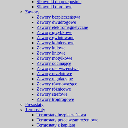
Siłowniki do przepustnic
Siłowniki obrotowe
Zawory
Zawory bezpieczeństwa
Zawory dwudrogowe
Zawory elektromagnetyczne
Zawory grzybkowe
Zawory gwintowane
Zawory kołnierzowe
Zawory kulowe
Zawory liniowe
Zawory motylkowe
Zawory odcinające
Zawory pierwszeństwa
Zawory przelotowe
Zawory regulacyjne
Zawory równoważące
Zawory różnicowe
Zawory strefowe
Zawory trójdrogowe
Presostaty
Termostaty
Termostaty bezpieczeństwa
Termostaty przeciwzamrożeniowe
Termostaty z kapilarą