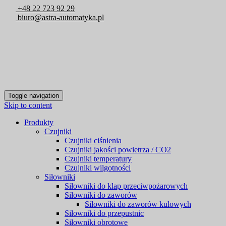
+48 22 723 92 29
biuro@astra-automatyka.pl
Toggle navigation
Skip to content
Produkty
Czujniki
Czujniki ciśnienia
Czujniki jakości powietrza / CO2
Czujniki temperatury
Czujniki wilgotności
Siłowniki
Siłowniki do klap przeciwpożarowych
Siłowniki do zaworów
Siłowniki do zaworów kulowych
Siłowniki do przepustnic
Siłowniki obrotowe