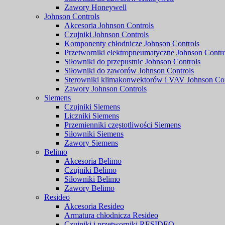
Zawory Honeywell
Johnson Controls
Akcesoria Johnson Controls
Czujniki Johnson Controls
Komponenty chłodnicze Johnson Controls
Przetworniki elektropneumatyczne Johnson Contro
Siłowniki do przepustnic Johnson Controls
Siłowniki do zaworów Johnson Controls
Sterowniki klimakonwektorów i VAV Johnson Con
Zawory Johnson Controls
Siemens
Czujniki Siemens
Liczniki Siemens
Przemienniki częstotliwości Siemens
Siłowniki Siemens
Zawory Siemens
Belimo
Akcesoria Belimo
Czujniki Belimo
Siłowniki Belimo
Zawory Belimo
Resideo
Akcesoria Resideo
Armatura chłodnicza Resideo
Czujniki i przetworniki RESIDEO