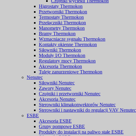
Czujniki wycieku Thermokon
Higrostaty Thermokon
Przetworniki Thermokon
Termostaty Thermokon
Przełączniki Thermokon
Manometry Thermokon
Bramy Thermokon
Wzmacniacze sygnału Thermokon
Kontakty okienne Thermokon
Siłowniki Thermokon
Moduły I/O Thermokon
Regulatory mocy Thermokon
Akcesoria Thermokon
Tuleje zanurzeniowe Thermokon
Nenutec
Siłowniki Nenutec
Zawory Nenutec
Czujniki i przetworniki Nenutec
Akcesoria Nenutec
Sterowniki klimakonwektorów Nenutec
Sterowniki i nastawniki do regulacji VAV Nenutec
ESBE
Akcesoria ESBE
Grupy pompowe ESBE
Produkty do instalacji na paliwo stałe ESBE