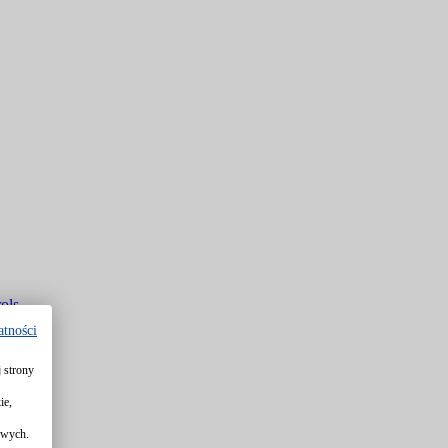
ols
atności
 strony
rols
ie,
owych.