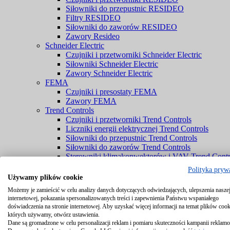
Siłowniki do przepustnic RESIDEO
Filtry RESIDEO
Siłowniki do zaworów RESIDEO
Zawory Resideo
Schneider Electric
Czujniki i przetworniki Schneider Electric
Siłowniki Schneider Electric
Zawory Schneider Electric
FEMA
Czujniki i presostaty FEMA
Zawory FEMA
Trend Controls
Czujniki i przetworniki Trend Controls
Liczniki energii elektrycznej Trend Controls
Siłowniki do przepustnic Trend Controls
Siłowniki do zaworów Trend Controls
Sterowniki klimakonwektorów i VAV Trend Contr
Zawory Trend Controls
Polityka pryw
PENN® by Johnson Controls
Używamy plików cookie
Czujniki PENN® by Johnson Controls
Możemy je zamieścić w celu analizy danych dotyczących odwiedzających, ulepszenia naszej
Komponenty chłodnicze PENN® by Johnson Cont
internetowej, pokazania spersonalizowanych treści i zapewnienia Państwu wspaniałego
Zawory PENN® by Johnson Controls
doświadczenia na stronie internetowej. Aby uzyskać więcej informacji na temat plików cook
Braukmann
których używamy, otwórz ustawienia.
Czujniki Braukmann
Dane są gromadzone w celu personalizacji reklam i pomiaru skuteczności kampanii reklam