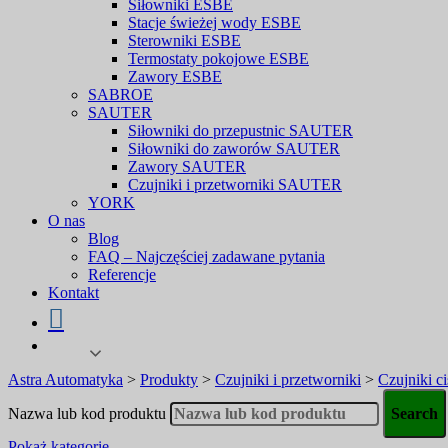
Siłowniki ESBE
Stacje świeżej wody ESBE
Sterowniki ESBE
Termostaty pokojowe ESBE
Zawory ESBE
SABROE
SAUTER
Siłowniki do przepustnic SAUTER
Siłowniki do zaworów SAUTER
Zawory SAUTER
Czujniki i przetworniki SAUTER
YORK
O nas
Blog
FAQ – Najczęściej zadawane pytania
Referencje
Kontakt
Astra Automatyka
>
Produkty
>
Czujniki i przetworniki
>
Czujniki ci
Nazwa lub kod produktu
Pokaż kategorie