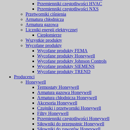
Przemienniki częstotliwości HVAC
Przemienniki częstotliwości NXS
Przetworniki ciśnienia
Armatura chłodnicza
Armatura gazowa
Liczniki energii elektrycznej
Ciepłomierze
Wszystkie produkty
Wycofane produkty
Wycofane produkty FEMA
Wycofane produkty Honeywell
Wycofane produkty Johnson Controls
Wycofane produkty SIEMENS
Wycofane produkty TREND
Producenci
Honeywell
Termostaty Honeywell
Armatura gazowa Honeywell
Armatura chłodnicza Honeywell
Akcesoria Honeywell
Czujniki i przetworniki Honeywell
Filtry Honeywell
Przemienniki częstotliwości Honeywell
Siłowniki do przepustnic Honeywell
Siłowniki do zaworów Honeywell