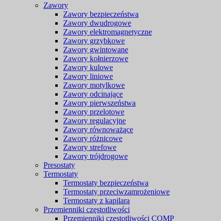
Zawory
Zawory bezpieczeństwa
Zawory dwudrogowe
Zawory elektromagnetyczne
Zawory grzybkowe
Zawory gwintowane
Zawory kołnierzowe
Zawory kulowe
Zawory liniowe
Zawory motylkowe
Zawory odcinające
Zawory pierwszeństwa
Zawory przelotowe
Zawory regulacyjne
Zawory równoważące
Zawory różnicowe
Zawory strefowe
Zawory trójdrogowe
Presostaty
Termostaty
Termostaty bezpieczeństwa
Termostaty przeciwzamrożeniowe
Termostaty z kapilarą
Przemienniki częstotliwości
Przemienniki częstotliwości COMP