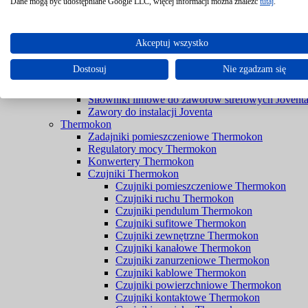
Filtry Braukmann
Dane mogą być udostępniane Google LLC, więcej informacji można znaleźć
tutaj
.
Zawory Braukmann
Joventa
Siłowniki do przepustnic bez sprężyny powrotnej 
Akceptuj wszystko
Siłowniki do przepustnic ze sprężyną powrotną Jo
Siłowniki do rozwiązań przeciwpożarowych Jove
Dostosuj
Nie zgadzam się
Siłowniki do zaworów bez spreżyny powrotnej Jo
Siłowniki do zaworów ze sprężyną powrotną Jove
Siłowniki liniowe do zaworów strefowych Jovent
Zawory do instalacji Joventa
Thermokon
Zadajniki pomieszczeniowe Thermokon
Regulatory mocy Thermokon
Konwertery Thermokon
Czujniki Thermokon
Czujniki pomieszczeniowe Thermokon
Czujniki ruchu Thermokon
Czujniki pendulum Thermokon
Czujniki sufitowe Thermokon
Czujniki zewnętrzne Thermokon
Czujniki kanałowe Thermokon
Czujniki zanurzeniowe Thermokon
Czujniki kablowe Thermokon
Czujniki powierzchniowe Thermokon
Czujniki kontaktowe Thermokon