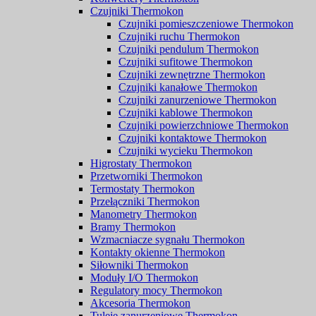
Czujniki Thermokon
Czujniki pomieszczeniowe Thermokon
Czujniki ruchu Thermokon
Czujniki pendulum Thermokon
Czujniki sufitowe Thermokon
Czujniki zewnętrzne Thermokon
Czujniki kanałowe Thermokon
Czujniki zanurzeniowe Thermokon
Czujniki kablowe Thermokon
Czujniki powierzchniowe Thermokon
Czujniki kontaktowe Thermokon
Czujniki wycieku Thermokon
Higrostaty Thermokon
Przetworniki Thermokon
Termostaty Thermokon
Przełączniki Thermokon
Manometry Thermokon
Bramy Thermokon
Wzmacniacze sygnału Thermokon
Kontakty okienne Thermokon
Siłowniki Thermokon
Moduły I/O Thermokon
Regulatory mocy Thermokon
Akcesoria Thermokon
Tuleje zanurzeniowe Thermokon