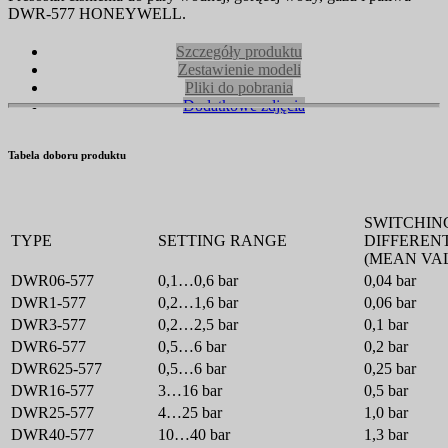
DWR-577 HONEYWELL.
Szczegóły produktu
Zestawienie modeli
Pliki do pobrania
Dodatkowe zdjęcia
Tabela doboru produktu
SWITCHIN
TYPE
SETTING RANGE
DIFFEREN
(MEAN VA
DWR06-577
0,1…0,6 bar
0,04 bar
DWR1-577
0,2…1,6 bar
0,06 bar
DWR3-577
0,2…2,5 bar
0,1 bar
DWR6-577
0,5…6 bar
0,2 bar
DWR625-577
0,5…6 bar
0,25 bar
DWR16-577
3…16 bar
0,5 bar
DWR25-577
4…25 bar
1,0 bar
DWR40-577
10…40 bar
1,3 bar