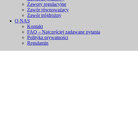
Zawory regulacyjne
Zawór równoważący
Zawór trójdrożny
O NAS
Kontakt
FAQ – Najczęściej zadawane pytania
Polityka prywatności
Regulamin