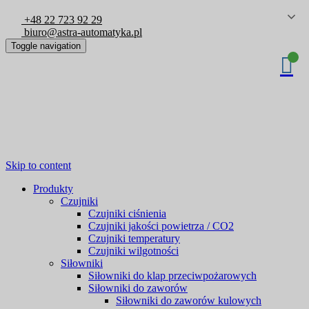
+48 22 723 92 29
biuro@astra-automatyka.pl
Toggle navigation
Skip to content
Produkty
Czujniki
Czujniki ciśnienia
Czujniki jakości powietrza / CO2
Czujniki temperatury
Czujniki wilgotności
Siłowniki
Siłowniki do klap przeciwpożarowych
Siłowniki do zaworów
Siłowniki do zaworów kulowych