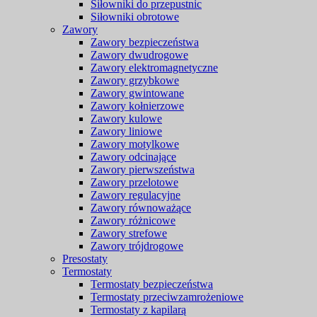
Siłowniki do przepustnic
Siłowniki obrotowe
Zawory
Zawory bezpieczeństwa
Zawory dwudrogowe
Zawory elektromagnetyczne
Zawory grzybkowe
Zawory gwintowane
Zawory kołnierzowe
Zawory kulowe
Zawory liniowe
Zawory motylkowe
Zawory odcinające
Zawory pierwszeństwa
Zawory przelotowe
Zawory regulacyjne
Zawory równoważące
Zawory różnicowe
Zawory strefowe
Zawory trójdrogowe
Presostaty
Termostaty
Termostaty bezpieczeństwa
Termostaty przeciwzamrożeniowe
Termostaty z kapilarą