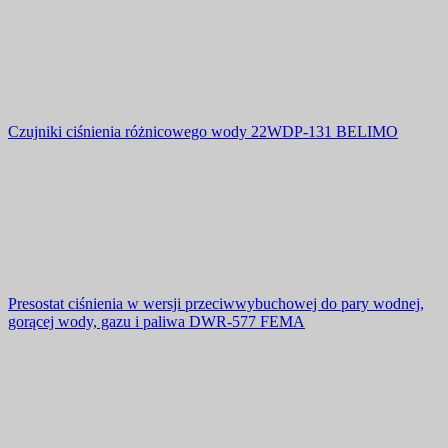
Czujniki ciśnienia różnicowego wody 22WDP-131 BELIMO
Presostat ciśnienia w wersji przeciwwybuchowej do pary wodnej,
gorącej wody, gazu i paliwa DWR-577 FEMA