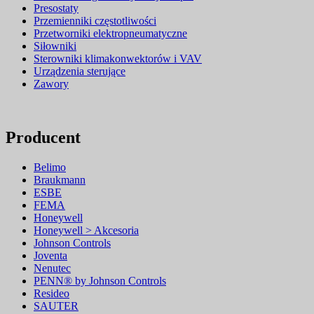
Presostaty
Przemienniki częstotliwości
Przetworniki elektropneumatyczne
Siłowniki
Sterowniki klimakonwektorów i VAV
Urządzenia sterujące
Zawory
Producent
Belimo
Braukmann
ESBE
FEMA
Honeywell
Honeywell > Akcesoria
Johnson Controls
Joventa
Nenutec
PENN® by Johnson Controls
Resideo
SAUTER