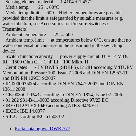
Sensing element material
1.4104 + 1.4571
Media temp.
-25 ... 60°C
Media temp. limit
60°C. Higher temperatures are possible,
provided that the limit is safeguarded by suitable measures (e.g.
water tube trap, see Accessories for Pressure Switches /
Transmitters)
Ambient temperature
-25 ... 60°C
Ambient temp. limit
at temperatures below 0°C, ensure that no
water condensation can arise in the sensor and in the switching
device
Switch function/capacity
power supply circuit: Ui = 14 V DC
Ri = 1500 Ohm Ci = 1 nF Li = 100 Mikro H
Certificates
• TV.DWFS (SDBFS).12-281 according VdTUEV
Memorandum Pressure 100, Issue 7.2006 and DIN EN 12952-11
and DIN EN 12953-9:2007
• ID 0000035004 according DIN EN 764-7:2002 and DIN EN
13611:2008
• CE-0085CL0343 according to DIN EN 1854, Issue 07.2006
• 01 202 931-B-11-0003 according Directive 97/23 EC
• IBExU12ATEX1040 according ATEX 94/9/EG
• IECEx IBE 14.0077
• SIL2 according IEC 61508-02
Karta katalogowa DWR-577