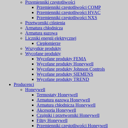
Przemienniki częstotliwości
Przemienniki częstotliwości COMP
Przemienniki częstotliwości HVAC
Przemienniki częstotliwości NXS
Przetworniki ciśnienia
Armatura chłodnicza
Armatura gazowa
Liczniki energii elektrycznej
Ciepłomierze
Wszystkie produkty
Wycofane produkty
Wycofane produkty FEMA
Wycofane produkty Honeywell
Wycofane produkty Johnson Controls
Wycofane produkty SIEMENS
Wycofane produkty TREND
Producenci
Honeywell
Termostaty Honeywell
Armatura gazowa Honeywell
Armatura chłodnicza Honeywell
Akcesoria Honeywell
Czujniki i przetworniki Honeywell
Filtry Honeywell
Przemienniki częstotliwości Honeywell