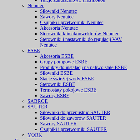
Nenutec
Siłowniki Nenutec
Zawory Nenutec
Czujniki i przetworniki Nenutec
Akcesoria Nenutec
Sterowniki klimakonwektorów Nenutec
Sterowniki i nastawniki do regulacji VAV
Nenutec
ESBE
Akcesoria ESBE
Grupy pompowe ESBE
Produkty do instalacji na paliwo stałe ESBE
Siłowniki ESBE
Stacje świeżej wody ESBE
Sterowniki ESBE
Termostaty pokojowe ESBE
Zawory ESBE
SABROE
SAUTER
Siłowniki do przepustnic SAUTER
Siłowniki do zaworów SAUTER
Zawory SAUTER
Czujniki i przetworniki SAUTER
YORK