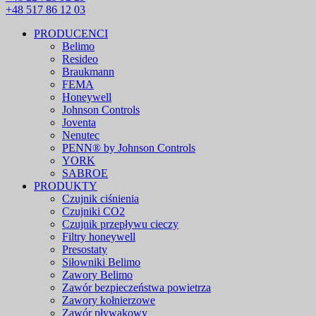
+48 517 86 12 03
PRODUCENCI
Belimo
Resideo
Braukmann
FEMA
Honeywell
Johnson Controls
Joventa
Nenutec
PENN® by Johnson Controls
YORK
SABROE
PRODUKTY
Czujnik ciśnienia
Czujniki CO2
Czujnik przepływu cieczy
Filtry honeywell
Presostaty
Siłowniki Belimo
Zawory Belimo
Zawór bezpieczeństwa powietrza
Zawory kołnierzowe
Zawór pływakowy