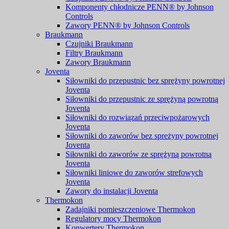
Komponenty chłodnicze PENN® by Johnson
Controls
Zawory PENN® by Johnson Controls
Braukmann
Czujniki Braukmann
Filtry Braukmann
Zawory Braukmann
Joventa
Siłowniki do przepustnic bez sprężyny powrotnej
Joventa
Siłowniki do przepustnic ze sprężyną powrotną
Joventa
Siłowniki do rozwiązań przeciwpożarowych
Joventa
Siłowniki do zaworów bez spreżyny powrotnej
Joventa
Siłowniki do zaworów ze sprężyną powrotną
Joventa
Siłowniki liniowe do zaworów strefowych
Joventa
Zawory do instalacji Joventa
Thermokon
Zadajniki pomieszczeniowe Thermokon
Regulatory mocy Thermokon
Konwertery Thermokon