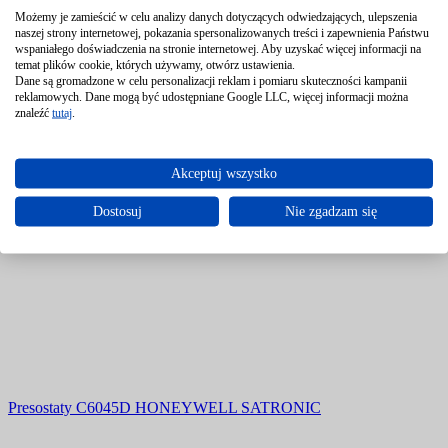
Możemy je zamieścić w celu analizy danych dotyczących odwiedzających, ulepszenia
Produkty pokrewne
naszej strony internetowej, pokazania spersonalizowanych treści i zapewnienia Państwu
wspaniałego doświadczenia na stronie internetowej. Aby uzyskać więcej informacji na
temat plików cookie, których używamy, otwórz ustawienia.
Dane są gromadzone w celu personalizacji reklam i pomiaru skuteczności kampanii
reklamowych. Dane mogą być udostępniane Google LLC, więcej informacji można
znaleźć
tutaj
.
Akceptuj wszystko
Dostosuj
Nie zgadzam się
Presostat olejowy P45 PENN®
Presostaty C6045D HONEYWELL SATRONIC