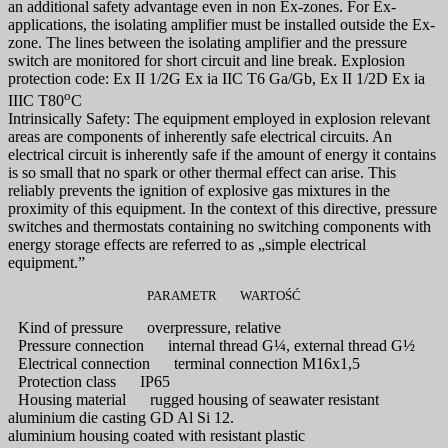
an additional safety advantage even in non Ex-zones. For Ex-
applications, the isolating amplifier must be installed outside the Ex-
zone. The lines between the isolating amplifier and the pressure
switch are monitored for short circuit and line break. Explosion
protection code: Ex II 1/2G Ex ia IIC T6 Ga/Gb, Ex II 1/2D Ex ia
o
IIIC T80
C
Intrinsically Safety: The equipment employed in explosion relevant
areas are components of inherently safe electrical circuits. An
electrical circuit is inherently safe if the amount of energy it contains
is so small that no spark or other thermal effect can arise. This
reliably prevents the ignition of explosive gas mixtures in the
proximity of this equipment. In the context of this directive, pressure
switches and thermostats containing no switching components with
energy storage effects are referred to as „simple electrical
equipment.”
PARAMETR
WARTOŚĆ
Kind of pressure
overpressure, relative
Pressure connection
internal thread G¼, external thread G½
Electrical connection
terminal connection M16x1,5
Protection class
IP65
Housing material
rugged housing of seawater resistant
aluminium die casting GD Al Si 12.
aluminium housing coated with resistant plastic