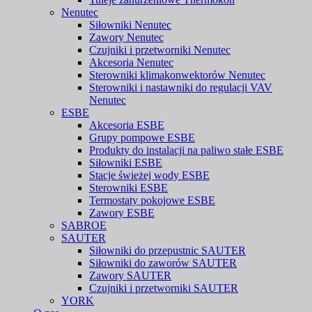
Nenutec
Siłowniki Nenutec
Zawory Nenutec
Czujniki i przetworniki Nenutec
Akcesoria Nenutec
Sterowniki klimakonwektorów Nenutec
Sterowniki i nastawniki do regulacji VAV
Nenutec
ESBE
Akcesoria ESBE
Grupy pompowe ESBE
Produkty do instalacji na paliwo stałe ESBE
Siłowniki ESBE
Stacje świeżej wody ESBE
Sterowniki ESBE
Termostaty pokojowe ESBE
Zawory ESBE
SABROE
SAUTER
Siłowniki do przepustnic SAUTER
Siłowniki do zaworów SAUTER
Zawory SAUTER
Czujniki i przetworniki SAUTER
YORK