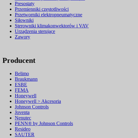
Presostaty
Przemienniki częstotliwości
Przetworniki elektropneumatyczne
Siłowniki
Sterowniki klimakonwektorów i VAV
Urządzenia sterujące
Zawory
Producent
Belimo
Braukmann
ESBE
FEMA
Honeywell
Honeywell > Akcesoria
Johnson Controls
Joventa
Nenutec
PENN® by Johnson Controls
Resideo
SAUTER