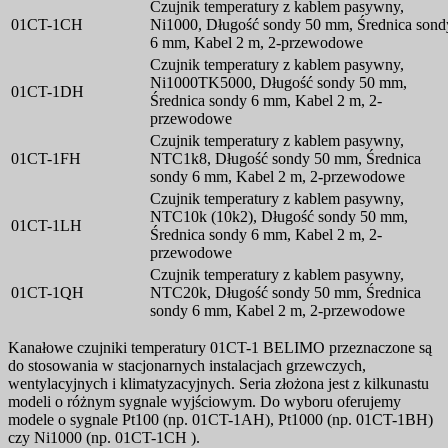
Czujnik temperatury z kablem pasywny,
01CT-1CH
Ni1000, Długość sondy 50 mm, Średnica sond
6 mm, Kabel 2 m, 2-przewodowe
Czujnik temperatury z kablem pasywny,
Ni1000TK5000, Długość sondy 50 mm,
01CT-1DH
Średnica sondy 6 mm, Kabel 2 m, 2-
przewodowe
Czujnik temperatury z kablem pasywny,
01CT-1FH
NTC1k8, Długość sondy 50 mm, Średnica
sondy 6 mm, Kabel 2 m, 2-przewodowe
Czujnik temperatury z kablem pasywny,
NTC10k (10k2), Długość sondy 50 mm,
01CT-1LH
Średnica sondy 6 mm, Kabel 2 m, 2-
przewodowe
Czujnik temperatury z kablem pasywny,
01CT-1QH
NTC20k, Długość sondy 50 mm, Średnica
sondy 6 mm, Kabel 2 m, 2-przewodowe
Kanałowe czujniki temperatury 01CT-1 BELIMO przeznaczone są
do stosowania w stacjonarnych instalacjach grzewczych,
wentylacyjnych i
klimatyzacyjnych. Seria złożona jest z kilkunastu
modeli o różnym sygnale wyjściowym. Do wyboru oferujemy
modele o sygnale Pt100 (np. 01CT-1AH), Pt1000 (np. 01CT-1BH)
czy Ni1000 (np. 01CT-1CH ).