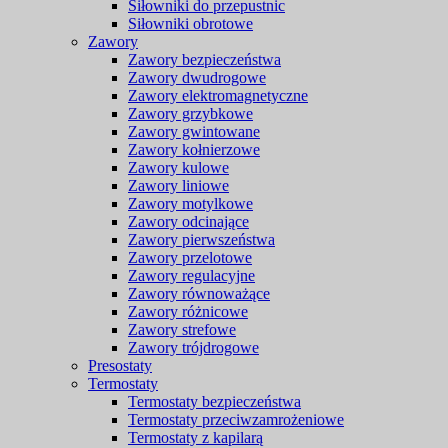
Siłowniki do przepustnic
Siłowniki obrotowe
Zawory
Zawory bezpieczeństwa
Zawory dwudrogowe
Zawory elektromagnetyczne
Zawory grzybkowe
Zawory gwintowane
Zawory kołnierzowe
Zawory kulowe
Zawory liniowe
Zawory motylkowe
Zawory odcinające
Zawory pierwszeństwa
Zawory przelotowe
Zawory regulacyjne
Zawory równoważące
Zawory różnicowe
Zawory strefowe
Zawory trójdrogowe
Presostaty
Termostaty
Termostaty bezpieczeństwa
Termostaty przeciwzamrożeniowe
Termostaty z kapilarą