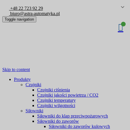
+48 22 723 92 29
biuro@astra-automatyka.pl
Toggle navigation
Skip to content
Produkty
Czujniki
Czujniki ciśnienia
Czujniki jakości powietrza / CO2
Czujniki temperatury
Czujniki wilgotności
Siłowniki
Siłowniki do klap przeciwpożarowych
Siłowniki do zaworów
Siłowniki do zaworów kulowych