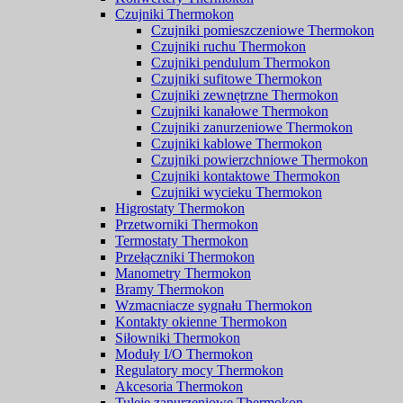
Czujniki Thermokon
Czujniki pomieszczeniowe Thermokon
Czujniki ruchu Thermokon
Czujniki pendulum Thermokon
Czujniki sufitowe Thermokon
Czujniki zewnętrzne Thermokon
Czujniki kanałowe Thermokon
Czujniki zanurzeniowe Thermokon
Czujniki kablowe Thermokon
Czujniki powierzchniowe Thermokon
Czujniki kontaktowe Thermokon
Czujniki wycieku Thermokon
Higrostaty Thermokon
Przetworniki Thermokon
Termostaty Thermokon
Przełączniki Thermokon
Manometry Thermokon
Bramy Thermokon
Wzmacniacze sygnału Thermokon
Kontakty okienne Thermokon
Siłowniki Thermokon
Moduły I/O Thermokon
Regulatory mocy Thermokon
Akcesoria Thermokon
Tuleje zanurzeniowe Thermokon