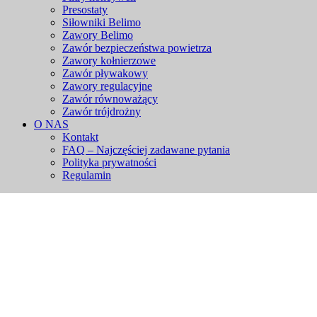
Presostaty
Siłowniki Belimo
Zawory Belimo
Zawór bezpieczeństwa powietrza
Zawory kołnierzowe
Zawór pływakowy
Zawory regulacyjne
Zawór równoważący
Zawór trójdrożny
O NAS
Kontakt
FAQ – Najczęściej zadawane pytania
Polityka prywatności
Regulamin