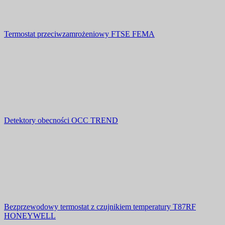
Termostat przeciwzamrożeniowy FTSE FEMA
Detektory obecności OCC TREND
Bezprzewodowy termostat z czujnikiem temperatury T87RF
HONEYWELL