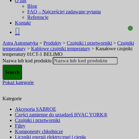
O nas
Blog
FAQ – Najczęściej zadawane pytania
Referencje
Kontakt
Astra Automatyka
>
Produkty
>
Czujniki i przetworniki
>
Czujniki
temperatury
>
Kablowe czujniki temperatury
>
Kanałowe czujniki
temperatury 01CT-1 BELIMO
Nazwa lub kod produktu
Pokaż kategorie
Kategorie
Akcesoria SABROE
Części zamienne do urządzeń HVAC YORK®
Czujniki i przetworniki
Filtry
Komponenty chłodnicze
Liczniki energii elektrycznej i ciepła