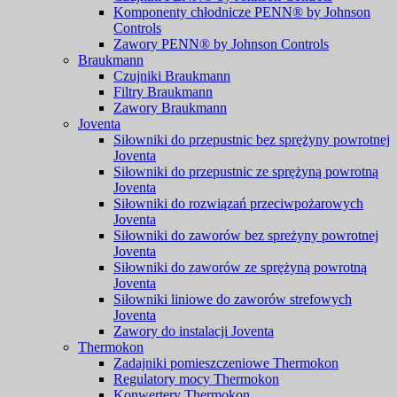
Komponenty chłodnicze PENN® by Johnson
Controls
Zawory PENN® by Johnson Controls
Braukmann
Czujniki Braukmann
Filtry Braukmann
Zawory Braukmann
Joventa
Siłowniki do przepustnic bez sprężyny powrotnej
Joventa
Siłowniki do przepustnic ze sprężyną powrotną
Joventa
Siłowniki do rozwiązań przeciwpożarowych
Joventa
Siłowniki do zaworów bez spreżyny powrotnej
Joventa
Siłowniki do zaworów ze sprężyną powrotną
Joventa
Siłowniki liniowe do zaworów strefowych
Joventa
Zawory do instalacji Joventa
Thermokon
Zadajniki pomieszczeniowe Thermokon
Regulatory mocy Thermokon
Konwertery Thermokon