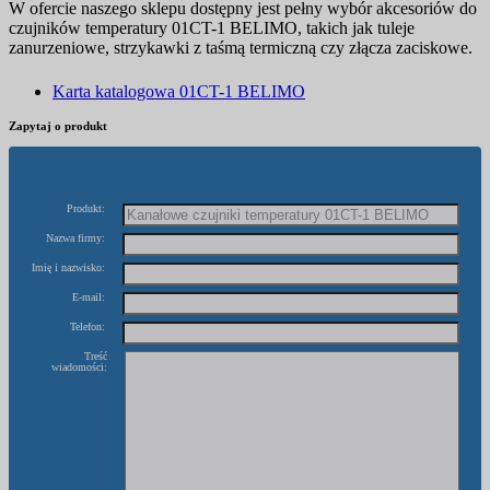
W ofercie naszego sklepu dostępny jest pełny wybór akcesoriów do
czujników temperatury 01CT-1 BELIMO, takich jak tuleje
zanurzeniowe, strzykawki z taśmą termiczną czy złącza zaciskowe.
Karta katalogowa 01CT-1 BELIMO
Zapytaj o produkt
Produkt:
Nazwa firmy:
Imię i nazwisko:
E-mail:
Telefon:
Treść
wiadomości: