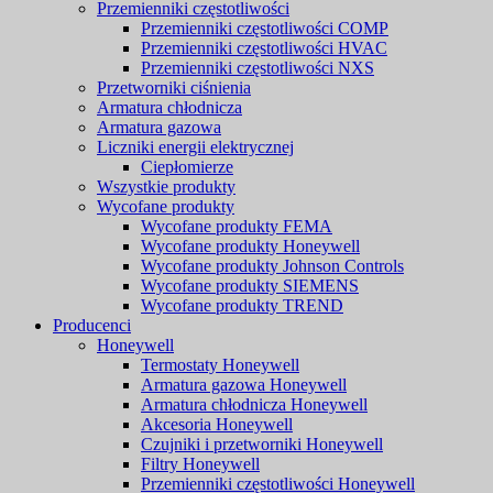
Przemienniki częstotliwości
Przemienniki częstotliwości COMP
Przemienniki częstotliwości HVAC
Przemienniki częstotliwości NXS
Przetworniki ciśnienia
Armatura chłodnicza
Armatura gazowa
Liczniki energii elektrycznej
Ciepłomierze
Wszystkie produkty
Wycofane produkty
Wycofane produkty FEMA
Wycofane produkty Honeywell
Wycofane produkty Johnson Controls
Wycofane produkty SIEMENS
Wycofane produkty TREND
Producenci
Honeywell
Termostaty Honeywell
Armatura gazowa Honeywell
Armatura chłodnicza Honeywell
Akcesoria Honeywell
Czujniki i przetworniki Honeywell
Filtry Honeywell
Przemienniki częstotliwości Honeywell