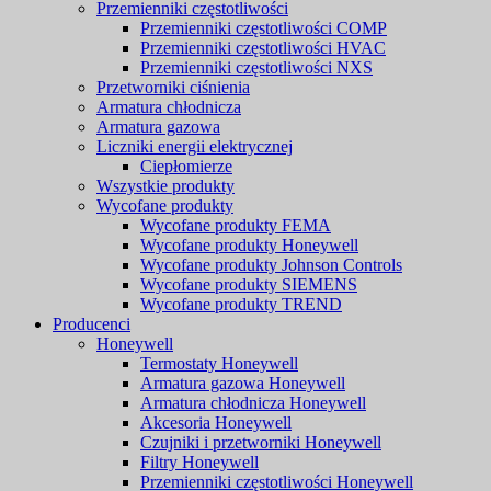
Przemienniki częstotliwości
Przemienniki częstotliwości COMP
Przemienniki częstotliwości HVAC
Przemienniki częstotliwości NXS
Przetworniki ciśnienia
Armatura chłodnicza
Armatura gazowa
Liczniki energii elektrycznej
Ciepłomierze
Wszystkie produkty
Wycofane produkty
Wycofane produkty FEMA
Wycofane produkty Honeywell
Wycofane produkty Johnson Controls
Wycofane produkty SIEMENS
Wycofane produkty TREND
Producenci
Honeywell
Termostaty Honeywell
Armatura gazowa Honeywell
Armatura chłodnicza Honeywell
Akcesoria Honeywell
Czujniki i przetworniki Honeywell
Filtry Honeywell
Przemienniki częstotliwości Honeywell