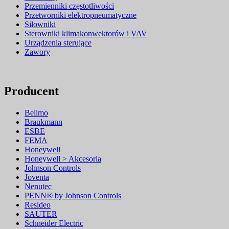
Przemienniki częstotliwości
Przetworniki elektropneumatyczne
Siłowniki
Sterowniki klimakonwektorów i VAV
Urządzenia sterujące
Zawory
Producent
Belimo
Braukmann
ESBE
FEMA
Honeywell
Honeywell > Akcesoria
Johnson Controls
Joventa
Nenutec
PENN® by Johnson Controls
Resideo
SAUTER
Schneider Electric