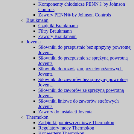
Komponenty chłodnicze PENN® by Johnson
Controls
Zawory PENN® by Johnson Controls
Braukmann
Czujniki Braukmann
Filtry Braukmann
Zawory Braukmann
Joventa
Siłowniki do przepustnic bez sprężyny powrotnej
Joventa
Siłowniki do przepustnic ze sprężyną powrotną
Joventa
Siłowniki do rozwiązań przeciwpożarowych
Joventa
Siłowniki do zaworów bez spreżyny powrotnej
Joventa
Siłowniki do zaworów ze sprężyną powrotną
Joventa
Siłowniki liniowe do zaworów strefowych
Joventa
Zawory do instalacji Joventa
Thermokon
Zadajniki pomieszczeniowe Thermokon
Regulatory mocy Thermokon
Konwertery Thermokon