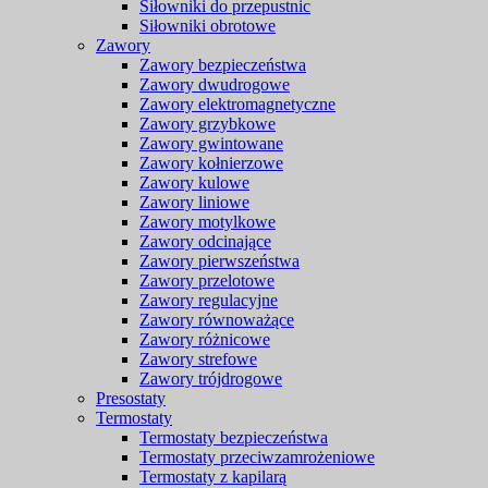
Siłowniki do przepustnic
Siłowniki obrotowe
Zawory
Zawory bezpieczeństwa
Zawory dwudrogowe
Zawory elektromagnetyczne
Zawory grzybkowe
Zawory gwintowane
Zawory kołnierzowe
Zawory kulowe
Zawory liniowe
Zawory motylkowe
Zawory odcinające
Zawory pierwszeństwa
Zawory przelotowe
Zawory regulacyjne
Zawory równoważące
Zawory różnicowe
Zawory strefowe
Zawory trójdrogowe
Presostaty
Termostaty
Termostaty bezpieczeństwa
Termostaty przeciwzamrożeniowe
Termostaty z kapilarą