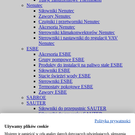
Nenutec
Siłowniki Nenutec
Zawory Nenutec
Czujniki i przetworniki Nenutec
Akcesoria Nenutec
Sterowniki klimakonwektorów Nenutec
Sterowniki i nastawniki do regulacji VAV
Nenutec
ESBE
Akcesoria ESBE
Grupy pompowe ESBE
Produkty do instalacji na paliwo stałe ESBE
Siłowniki ESBE
Stacje świeżej wody ESBE
Sterowniki ESBE
Termostaty pokojowe ESBE
Zawory ESBE
SABROE
SAUTER
Siłowniki do przepustnic SAUTER
Siłowniki do zaworów SAUTER
Zawory SAUTER
Polityka prywatności
Czujniki i przetworniki SAUTER
Używamy plików cookie
YORK
Możemy je zamieścić w celu analizy danych dotyczących odwiedzających, ulepszenia