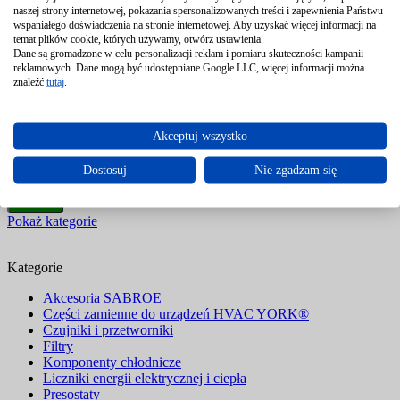
O nas
naszej strony internetowej, pokazania spersonalizowanych treści i zapewnienia Państwu
Blog
wspaniałego doświadczenia na stronie internetowej. Aby uzyskać więcej informacji na
FAQ – Najczęściej zadawane pytania
temat plików cookie, których używamy, otwórz ustawienia.
Referencje
Dane są gromadzone w celu personalizacji reklam i pomiaru skuteczności kampanii
Kontakt
reklamowych. Dane mogą być udostępniane Google LLC, więcej informacji można
znaleźć
tutaj
.
Astra Automatyka
>
Produkty
>
Adapter profilowany do siłownika
Akceptuj wszystko
SR..P-R ZPK-14 BELIMO
Nazwa lub kod produktu
Dostosuj
Nie zgadzam się
Pokaż kategorie
Kategorie
Akcesoria SABROE
Części zamienne do urządzeń HVAC YORK®
Czujniki i przetworniki
Filtry
Komponenty chłodnicze
Liczniki energii elektrycznej i ciepła
Presostaty