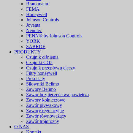
Braukmann
FEMA
Honeywell
Johnson Controls
Joventa
Nenutec
PENN® by Johnson Controls
YORK
SABROE
PRODUKTY
Czujnik ciśnienia
Czujniki CO2
Czujnik przepływu cieczy
Filtry honeywell
Presostaty
Siłowniki Belimo
Zawory Belimo
Zawór bezpieczeństwa powietrza
Zawory kołnierzowe
Zawór pływakowy
Zawory regulacyjne
Zawór równoważący
Zawór trójdrożny
O NAS
Kontakt