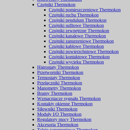
Czujniki Thermokon
Czujniki pomieszczeniowe Thermokon
Czujniki ruchu Thermokon
Czujniki pendulum Thermokon
Czujniki sufitowe Thermokon
Czujniki zewnętrzne Thermokon
Czujniki kanałowe Thermokon
Czujniki zanurzeniowe Thermokon
Czujniki kablowe Thermokon
Czujniki powierzchniowe Thermokon
Czujniki kontaktowe Thermokon
Czujniki wycieku Thermokon
Higrostaty Thermokon
Przetworniki Thermokon
Termostaty Thermokon
Przełączniki Thermokon
Manometry Thermokon
Bramy Thermokon
Wzmacniacze sygnału Thermokon
Kontakty okienne Thermokon
Siłowniki Thermokon
Moduły I/O Thermokon
Regulatory mocy Thermokon
Akcesoria Thermokon
Tuleje zanurzeniowe Thermokon