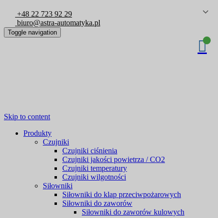
+48 22 723 92 29
biuro@astra-automatyka.pl
Toggle navigation
Skip to content
Produkty
Czujniki
Czujniki ciśnienia
Czujniki jakości powietrza / CO2
Czujniki temperatury
Czujniki wilgotności
Siłowniki
Siłowniki do klap przeciwpożarowych
Siłowniki do zaworów
Siłowniki do zaworów kulowych