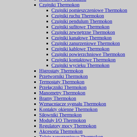
Czujniki Thermokon
Czujniki pomieszczeniowe Thermokon
Czujniki ruchu Thermokon
Czujniki pendulum Thermokon
Czujniki sufitowe Thermokon
Czujniki zewnętrzne Thermokon
Czujniki kanałowe Thermokon
Czujniki zanurzeniowe Thermokon
Czujniki kablowe Thermokon
Czujniki powierzchniowe Thermokon
Czujniki kontaktowe Thermokon
Czujniki wycieku Thermokon
Higrostaty Thermokon
Przetworniki Thermokon
Termostaty Thermokon
Przełączniki Thermokon
Manometry Thermokon
Bramy Thermokon
Wzmacniacze sygnału Thermokon
Kontakty okienne Thermokon
Siłowniki Thermokon
Moduły I/O Thermokon
Regulatory mocy Thermokon
Akcesoria Thermokon
Tuleje zanurzeniowe Thermokon