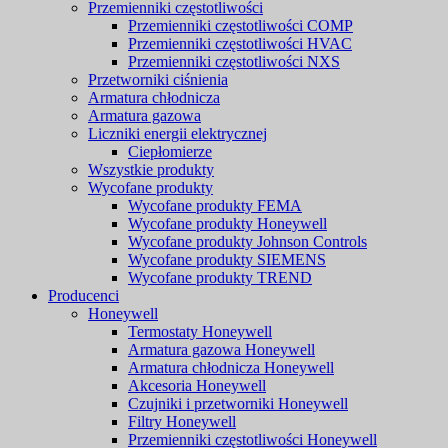
Przemienniki częstotliwości
Przemienniki częstotliwości COMP
Przemienniki częstotliwości HVAC
Przemienniki częstotliwości NXS
Przetworniki ciśnienia
Armatura chłodnicza
Armatura gazowa
Liczniki energii elektrycznej
Ciepłomierze
Wszystkie produkty
Wycofane produkty
Wycofane produkty FEMA
Wycofane produkty Honeywell
Wycofane produkty Johnson Controls
Wycofane produkty SIEMENS
Wycofane produkty TREND
Producenci
Honeywell
Termostaty Honeywell
Armatura gazowa Honeywell
Armatura chłodnicza Honeywell
Akcesoria Honeywell
Czujniki i przetworniki Honeywell
Filtry Honeywell
Przemienniki częstotliwości Honeywell