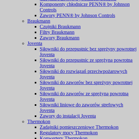
Komponenty chłodnicze PENN® by Johnson
Controls
Zawory PENN® by Johnson Controls
Braukmann
Czujniki Braukmann
Filtry Braukmann
Zawory Braukmann
Joventa
Siłowniki do przepustnic bez sprężyny powrotnej
Joventa
Siłowniki do przepustnic ze sprężyną powrotną
Joventa
Siłowniki do rozwiązań przeciwpożarowych
Joventa
Siłowniki do zaworów bez spreżyny powrotnej
Joventa
Siłowniki do zaworów ze sprężyną powrotną
Joventa
Siłowniki liniowe do zaworów strefowych
Joventa
Zawory do instalacji Joventa
Thermokon
Zadajniki pomieszczeniowe Thermokon
Regulatory mocy Thermokon
Konwertery Thermokon