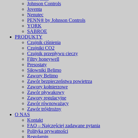
Johnson Controls
Joventa
Nenutec
PENN® by Johnson Controls
YORK
SABROE
PRODUKTY
Czujnik ciśnienia
Czujniki CO2
Czujnik przepływu cieczy
Filtry honeywell
Presostaty
Siłowniki Belimo
Zawory Belimo
Zawór bezpieczeństwa powietrza
Zawory kołnierzowe
Zawór pływakowy
Zawory regulacyjne
Zawór równoważący
Zawór trójdrożny
O NAS
Kontakt
FAQ – Najczęściej zadawane pytania
Polityka prywatności
Regulamin