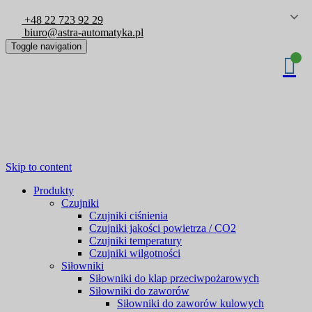
+48 22 723 92 29
biuro@astra-automatyka.pl
Toggle navigation
Skip to content
Produkty
Czujniki
Czujniki ciśnienia
Czujniki jakości powietrza / CO2
Czujniki temperatury
Czujniki wilgotności
Siłowniki
Siłowniki do klap przeciwpożarowych
Siłowniki do zaworów
Siłowniki do zaworów kulowych