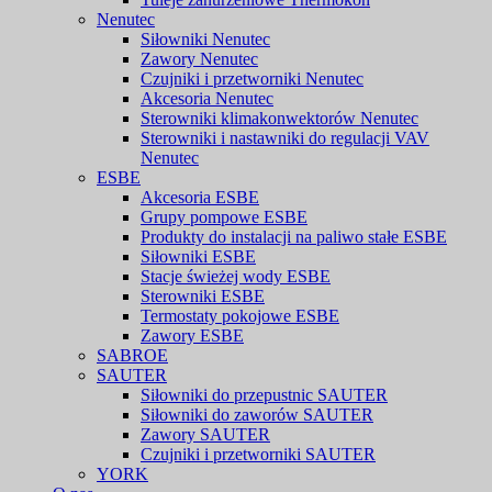
Nenutec
Siłowniki Nenutec
Zawory Nenutec
Czujniki i przetworniki Nenutec
Akcesoria Nenutec
Sterowniki klimakonwektorów Nenutec
Sterowniki i nastawniki do regulacji VAV
Nenutec
ESBE
Akcesoria ESBE
Grupy pompowe ESBE
Produkty do instalacji na paliwo stałe ESBE
Siłowniki ESBE
Stacje świeżej wody ESBE
Sterowniki ESBE
Termostaty pokojowe ESBE
Zawory ESBE
SABROE
SAUTER
Siłowniki do przepustnic SAUTER
Siłowniki do zaworów SAUTER
Zawory SAUTER
Czujniki i przetworniki SAUTER
YORK