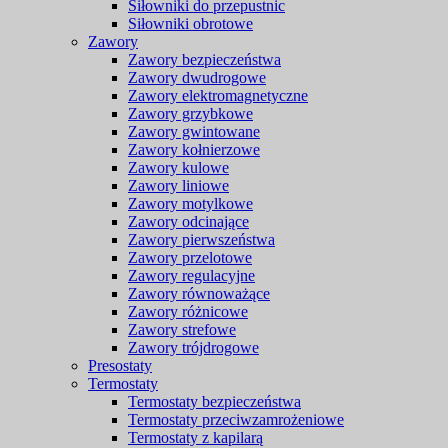
Siłowniki do przepustnic
Siłowniki obrotowe
Zawory
Zawory bezpieczeństwa
Zawory dwudrogowe
Zawory elektromagnetyczne
Zawory grzybkowe
Zawory gwintowane
Zawory kołnierzowe
Zawory kulowe
Zawory liniowe
Zawory motylkowe
Zawory odcinające
Zawory pierwszeństwa
Zawory przelotowe
Zawory regulacyjne
Zawory równoważące
Zawory różnicowe
Zawory strefowe
Zawory trójdrogowe
Presostaty
Termostaty
Termostaty bezpieczeństwa
Termostaty przeciwzamrożeniowe
Termostaty z kapilarą