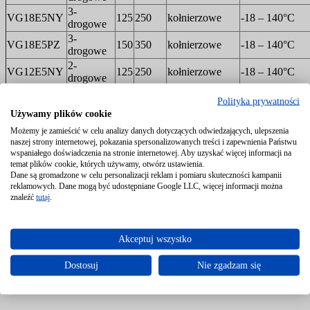
3-
VG18E5NY
125
250
kołnierzowe
-18 – 140°C
drogowe
3-
VG18E5PZ
150
350
kołnierzowe
-18 – 140°C
drogowe
2-
VG12E5NY
125
250
kołnierzowe
-18 – 140°C
drogowe
2-
VG12E5PZ
150
350
kołnierzowe
-18 – 140°C
Polityka prywatności
drogowe
Używamy plików cookie
Możemy je zamieścić w celu analizy danych dotyczących odwiedzających, ulepszenia
naszej strony internetowej, pokazania spersonalizowanych treści i zapewnienia Państwu
wspaniałego doświadczenia na stronie internetowej. Aby uzyskać więcej informacji na
temat plików cookie, których używamy, otwórz ustawienia.
Dane są gromadzone w celu personalizacji reklam i pomiaru skuteczności kampanii
reklamowych. Dane mogą być udostępniane Google LLC, więcej informacji można
znaleźć
tutaj
.
Akceptuj wszystko
Dostosuj
Nie zgadzam się