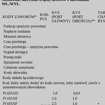
WŁ./WYŁ.
KVS
KVS
TA
KOR-
KODY ZAWORÓW*
(PORT
(PORT
CH
PUS
GŁÓWNY)
OBEJŚCIA)**
RYS
Funkcja sprężyny powrotnej
Napięcie zasilania
Moment obrotowy
Czas przebiegu
Czas przebiegu – sprężyna powrotna
Sygnał sterujący
Przełączniki
Sprzężenie zwrotne
Ciśnienie zamykania
Kody siłownika
Kody układu łącznikowego
Kod, który należy dodać do kodu zaworu, żeby zamówić zawór z
zamontowanym siłownikiem
JVx05AD
1,0
0,63
JVx05AE
1,6
1,0
JVx05AF
2,5
1,6
•