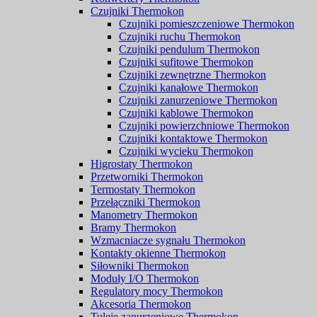
Czujniki Thermokon
Czujniki pomieszczeniowe Thermokon
Czujniki ruchu Thermokon
Czujniki pendulum Thermokon
Czujniki sufitowe Thermokon
Czujniki zewnętrzne Thermokon
Czujniki kanałowe Thermokon
Czujniki zanurzeniowe Thermokon
Czujniki kablowe Thermokon
Czujniki powierzchniowe Thermokon
Czujniki kontaktowe Thermokon
Czujniki wycieku Thermokon
Higrostaty Thermokon
Przetworniki Thermokon
Termostaty Thermokon
Przełączniki Thermokon
Manometry Thermokon
Bramy Thermokon
Wzmacniacze sygnału Thermokon
Kontakty okienne Thermokon
Siłowniki Thermokon
Moduły I/O Thermokon
Regulatory mocy Thermokon
Akcesoria Thermokon
Tuleje zanurzeniowe Thermokon