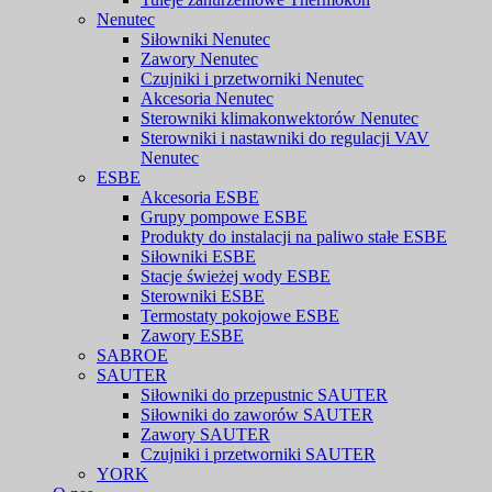
Nenutec
Siłowniki Nenutec
Zawory Nenutec
Czujniki i przetworniki Nenutec
Akcesoria Nenutec
Sterowniki klimakonwektorów Nenutec
Sterowniki i nastawniki do regulacji VAV
Nenutec
ESBE
Akcesoria ESBE
Grupy pompowe ESBE
Produkty do instalacji na paliwo stałe ESBE
Siłowniki ESBE
Stacje świeżej wody ESBE
Sterowniki ESBE
Termostaty pokojowe ESBE
Zawory ESBE
SABROE
SAUTER
Siłowniki do przepustnic SAUTER
Siłowniki do zaworów SAUTER
Zawory SAUTER
Czujniki i przetworniki SAUTER
YORK