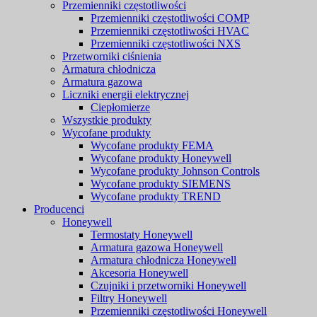
Przemienniki częstotliwości
Przemienniki częstotliwości COMP
Przemienniki częstotliwości HVAC
Przemienniki częstotliwości NXS
Przetworniki ciśnienia
Armatura chłodnicza
Armatura gazowa
Liczniki energii elektrycznej
Ciepłomierze
Wszystkie produkty
Wycofane produkty
Wycofane produkty FEMA
Wycofane produkty Honeywell
Wycofane produkty Johnson Controls
Wycofane produkty SIEMENS
Wycofane produkty TREND
Producenci
Honeywell
Termostaty Honeywell
Armatura gazowa Honeywell
Armatura chłodnicza Honeywell
Akcesoria Honeywell
Czujniki i przetworniki Honeywell
Filtry Honeywell
Przemienniki częstotliwości Honeywell