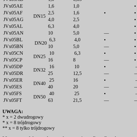
JVx05AE
1,6
1,0
•
JVx05AF
2,5
1,6
•
•
DN15
JVx05AG
4,0
2,5
•
JVx05AL
6,3
4,0
•
JVx05AN
10
5,0
—
•
JVx05BL
6,3
4,0
•
•
DN20
JVx05BN
10
5,0
—
•
JVx05CN
10
6,3
•
•
DN25
JVx05CP
16
8
—
•
JVx05DP
16
10
•
DN32
JVx05DR
25
12,5
—
JVx05ER
25
16
•
DN40
JVx05ES
40
20
—
JVx05FS
40
25
•
DN50
JVx05FT
63
21,5
—
UWAGA:
* x = 2 dwudrogowy
* x = 8 trójdrogowy
** x = 8 tylko trójdrogowy