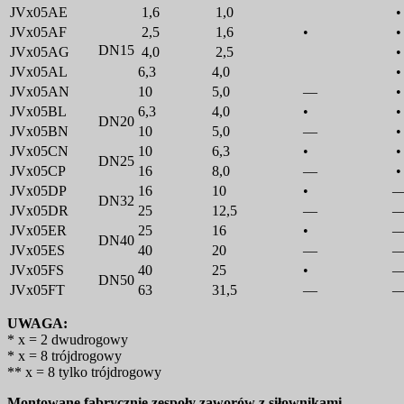
JVx05AE
1,6
1,0
•
JVx05AF
2,5
1,6
•
•
DN15
JVx05AG
4,0
2,5
•
JVx05AL
6,3
4,0
•
JVx05AN
10
5,0
—
•
JVx05BL
6,3
4,0
•
•
DN20
JVx05BN
10
5,0
—
•
JVx05CN
10
6,3
•
•
DN25
JVx05CP
16
8,0
—
•
JVx05DP
16
10
•
DN32
JVx05DR
25
12,5
—
JVx05ER
25
16
•
DN40
JVx05ES
40
20
—
JVx05FS
40
25
•
DN50
JVx05FT
63
31,5
—
UWAGA:
* x = 2 dwudrogowy
* x = 8 trójdrogowy
** x = 8 tylko trójdrogowy
Montowane fabrycznie zespoły zaworów z siłownikami