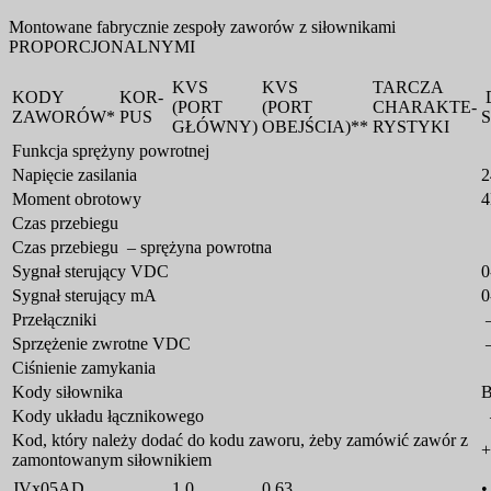
Montowane fabrycznie zespoły zaworów z siłownikami
PROPORCJONALNYMI
KVS
KVS
TARCZA
KODY
KOR-
(PORT
(PORT
CHARAKTE-
ZAWORÓW*
PUS
GŁÓWNY)
OBEJŚCIA)**
RYSTYKI
Funkcja sprężyny powrotnej
Napięcie zasilania
2
Moment obrotowy
Czas przebiegu
7
Czas przebiegu – sprężyna powrotna
Sygnał sterujący VDC
0
Sygnał sterujący mA
0
Przełączniki
Sprzężenie zwrotne VDC
Ciśnienie zamykania
Kody siłownika
Kody układu łącznikowego
Kod, który należy dodać do kodu zaworu, żeby zamówić zawór z
zamontowanym siłownikiem
JVx05AD
1,0
0,63
•