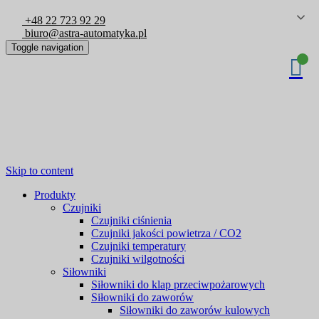
+48 22 723 92 29
biuro@astra-automatyka.pl
Toggle navigation
Skip to content
Produkty
Czujniki
Czujniki ciśnienia
Czujniki jakości powietrza / CO2
Czujniki temperatury
Czujniki wilgotności
Siłowniki
Siłowniki do klap przeciwpożarowych
Siłowniki do zaworów
Siłowniki do zaworów kulowych