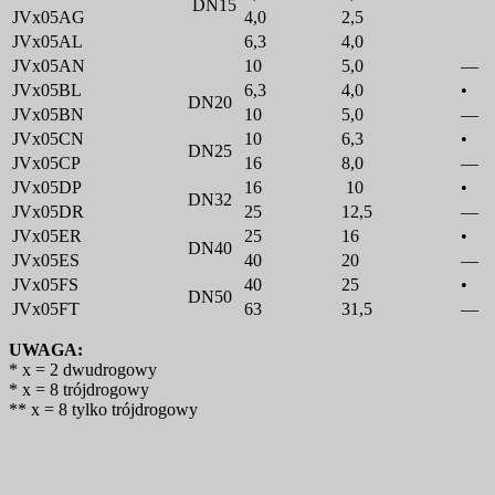
DN15
JVx05AG
4,0
2,5
JVx05AL
6,3
4,0
JVx05AN
10
5,0
—
JVx05BL
6,3
4,0
•
DN20
JVx05BN
10
5,0
—
JVx05CN
10
6,3
•
DN25
JVx05CP
16
8,0
—
JVx05DP
16
10
•
DN32
JVx05DR
25
12,5
—
JVx05ER
25
16
•
DN40
JVx05ES
40
20
—
JVx05FS
40
25
•
DN50
JVx05FT
63
31,5
—
UWAGA:
* x = 2 dwudrogowy
* x = 8 trójdrogowy
** x = 8 tylko trójdrogowy