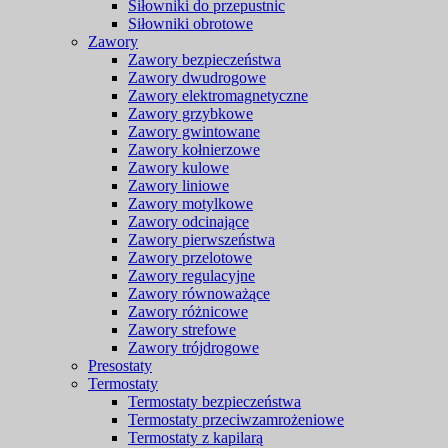
Siłowniki do przepustnic
Siłowniki obrotowe
Zawory
Zawory bezpieczeństwa
Zawory dwudrogowe
Zawory elektromagnetyczne
Zawory grzybkowe
Zawory gwintowane
Zawory kołnierzowe
Zawory kulowe
Zawory liniowe
Zawory motylkowe
Zawory odcinające
Zawory pierwszeństwa
Zawory przelotowe
Zawory regulacyjne
Zawory równoważące
Zawory różnicowe
Zawory strefowe
Zawory trójdrogowe
Presostaty
Termostaty
Termostaty bezpieczeństwa
Termostaty przeciwzamrożeniowe
Termostaty z kapilarą