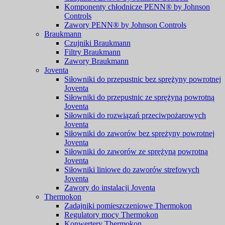
Komponenty chłodnicze PENN® by Johnson
Controls
Zawory PENN® by Johnson Controls
Braukmann
Czujniki Braukmann
Filtry Braukmann
Zawory Braukmann
Joventa
Siłowniki do przepustnic bez sprężyny powrotnej
Joventa
Siłowniki do przepustnic ze sprężyną powrotną
Joventa
Siłowniki do rozwiązań przeciwpożarowych
Joventa
Siłowniki do zaworów bez spreżyny powrotnej
Joventa
Siłowniki do zaworów ze sprężyną powrotną
Joventa
Siłowniki liniowe do zaworów strefowych
Joventa
Zawory do instalacji Joventa
Thermokon
Zadajniki pomieszczeniowe Thermokon
Regulatory mocy Thermokon
Konwertery Thermokon