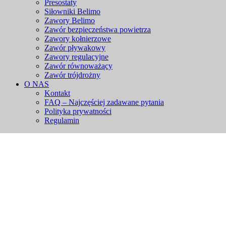
Presostaty
Siłowniki Belimo
Zawory Belimo
Zawór bezpieczeństwa powietrza
Zawory kołnierzowe
Zawór pływakowy
Zawory regulacyjne
Zawór równoważący
Zawór trójdrożny
O NAS
Kontakt
FAQ – Najczęściej zadawane pytania
Polityka prywatności
Regulamin