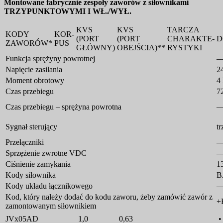
Montowane fabrycznie zespoły zaworów z siłownikami
TRZYPUNKTOWYMI I WŁ./WYŁ.
KVS
KVS
TARCZA
KODY
KOR-
(PORT
(PORT
CHARAKTE-
D
ZAWORÓW*
PUS
GŁÓWNY)
OBEJŚCIA)**
RYSTYKI
Funkcja sprężyny powrotnej
Napięcie zasilania
2
Moment obrotowy
4
Czas przebiegu
72
Czas przebiegu – sprężyna powrotna
Sygnał sterujący
t
Przełączniki
Sprzężenie zwrotne VDC
Ciśnienie zamykania
1
Kody siłownika
B
Kody układu łącznikowego
Kod, który należy dodać do kodu zaworu, żeby zamówić zawór z
+
zamontowanym siłownikiem
JVx05AD
1,0
0,63
•