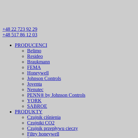
+48 22 723 92 29
+48 517 86 12 03
PRODUCENCI
Belimo
Resideo
Braukmann
FEMA
Honeywell
Johnson Controls
Joventa
Nenutec
PENN® by Johnson Controls
YORK
SABROE
PRODUKTY
Czujnik ciśnienia
Czujniki CO2
Czujnik przepływu cieczy
Filtry honeywell