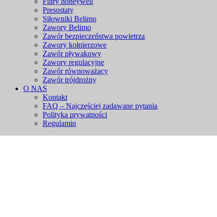
Filtry honeywell
Presostaty
Siłowniki Belimo
Zawory Belimo
Zawór bezpieczeństwa powietrza
Zawory kołnierzowe
Zawór pływakowy
Zawory regulacyjne
Zawór równoważący
Zawór trójdrożny
O NAS
Kontakt
FAQ – Najczęściej zadawane pytania
Polityka prywatności
Regulamin