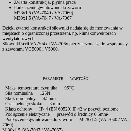
Zwarta konstrukcja, płynna praca
Podłączenie gwintowane do zaworu
M28x1.5 (VA-7040 / VA-7060)
M30x1.5 (VA-7047 / VA-7067
Dzięki zwartej konstrukcji siłowniki nadają się do montowania w
miejscach o ograniczonej przestrzeni, np. klimakonwektorach
wentylatorowych.
Siłowniki serii VA-704x i VA-706x przeznaczone są do współpracy
z zaworami VG5000 i V5000.
PARAMETR
WARTOŚĆ
Maks. temperatura czynnika
95°C
Siła nominalna
125N
Skok nominalny
4.5mm
Czas pełnego skoku
3 min
Klasa ochrony
IP44 (EN 60529) IP 42 w pozycji poziomej
Podłączenie elektryczne
przewód o średnicy 0.5mm²
Podłączenie gwintowane do zaworu
M 28x1.5 (VA-7040 / VA-
7060)
M 30x1.5 (VA-7047 / VA-7067)