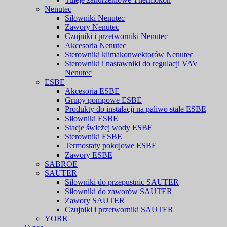
Nenutec
Siłowniki Nenutec
Zawory Nenutec
Czujniki i przetworniki Nenutec
Akcesoria Nenutec
Sterowniki klimakonwektorów Nenutec
Sterowniki i nastawniki do regulacji VAV
Nenutec
ESBE
Akcesoria ESBE
Grupy pompowe ESBE
Produkty do instalacji na paliwo stałe ESBE
Siłowniki ESBE
Stacje świeżej wody ESBE
Sterowniki ESBE
Termostaty pokojowe ESBE
Zawory ESBE
SABROE
SAUTER
Siłowniki do przepustnic SAUTER
Siłowniki do zaworów SAUTER
Zawory SAUTER
Czujniki i przetworniki SAUTER
YORK