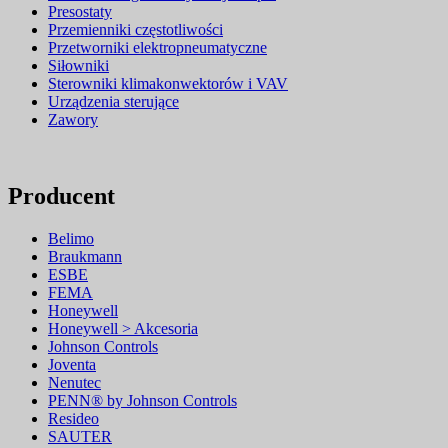
Presostaty
Przemienniki częstotliwości
Przetworniki elektropneumatyczne
Siłowniki
Sterowniki klimakonwektorów i VAV
Urządzenia sterujące
Zawory
Producent
Belimo
Braukmann
ESBE
FEMA
Honeywell
Honeywell > Akcesoria
Johnson Controls
Joventa
Nenutec
PENN® by Johnson Controls
Resideo
SAUTER