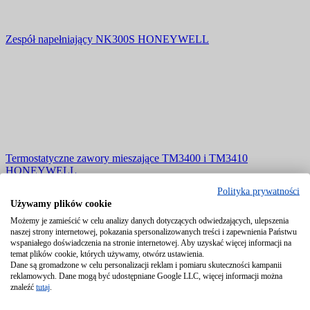
Zespół napełniający NK300S HONEYWELL
Termostatyczne zawory mieszające TM3400 i TM3410
HONEYWELL
Polityka prywatności
Używamy plików cookie
Możemy je zamieścić w celu analizy danych dotyczących odwiedzających, ulepszenia
naszej strony internetowej, pokazania spersonalizowanych treści i zapewnienia Państwu
wspaniałego doświadczenia na stronie internetowej. Aby uzyskać więcej informacji na
temat plików cookie, których używamy, otwórz ustawienia.
Dane są gromadzone w celu personalizacji reklam i pomiaru skuteczności kampanii
reklamowych. Dane mogą być udostępniane Google LLC, więcej informacji można
znaleźć
tutaj
.
Zawory strefowe zamknij/otwórz DB-VZ z siłownikiem SM
Nenutec