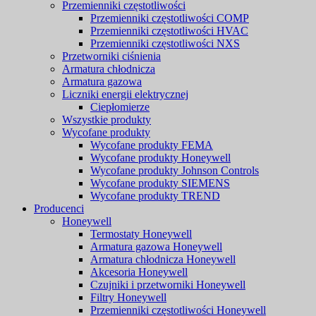
Przemienniki częstotliwości
Przemienniki częstotliwości COMP
Przemienniki częstotliwości HVAC
Przemienniki częstotliwości NXS
Przetworniki ciśnienia
Armatura chłodnicza
Armatura gazowa
Liczniki energii elektrycznej
Ciepłomierze
Wszystkie produkty
Wycofane produkty
Wycofane produkty FEMA
Wycofane produkty Honeywell
Wycofane produkty Johnson Controls
Wycofane produkty SIEMENS
Wycofane produkty TREND
Producenci
Honeywell
Termostaty Honeywell
Armatura gazowa Honeywell
Armatura chłodnicza Honeywell
Akcesoria Honeywell
Czujniki i przetworniki Honeywell
Filtry Honeywell
Przemienniki częstotliwości Honeywell