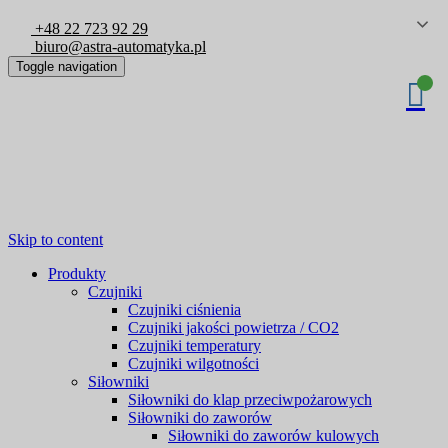
+48 22 723 92 29
biuro@astra-automatyka.pl
Toggle navigation
Skip to content
Produkty
Czujniki
Czujniki ciśnienia
Czujniki jakości powietrza / CO2
Czujniki temperatury
Czujniki wilgotności
Siłowniki
Siłowniki do klap przeciwpożarowych
Siłowniki do zaworów
Siłowniki do zaworów kulowych