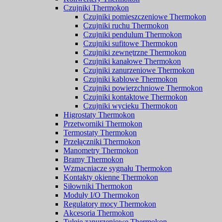
Czujniki Thermokon
Czujniki pomieszczeniowe Thermokon
Czujniki ruchu Thermokon
Czujniki pendulum Thermokon
Czujniki sufitowe Thermokon
Czujniki zewnętrzne Thermokon
Czujniki kanałowe Thermokon
Czujniki zanurzeniowe Thermokon
Czujniki kablowe Thermokon
Czujniki powierzchniowe Thermokon
Czujniki kontaktowe Thermokon
Czujniki wycieku Thermokon
Higrostaty Thermokon
Przetworniki Thermokon
Termostaty Thermokon
Przełączniki Thermokon
Manometry Thermokon
Bramy Thermokon
Wzmacniacze sygnału Thermokon
Kontakty okienne Thermokon
Siłowniki Thermokon
Moduły I/O Thermokon
Regulatory mocy Thermokon
Akcesoria Thermokon
Tuleje zanurzeniowe Thermokon