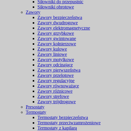
Siłowniki do przepustnic
Siłowniki obrotowe
Zawory
Zawory bezpieczeństwa
Zawory dwudrogowe
Zawory elektromagnetyczne
Zawory grzybkowe
Zawory gwintowane
Zawory kołnierzowe
Zawory kulowe
Zawory liniowe
Zawory motylkowe
Zawory odcinające
Zawory pierwszeństwa
Zawory przelotowe
Zawory regulacyjne
Zawory równoważące
Zawory różnicowe
Zawory strefowe
Zawory trójdrogowe
Presostaty
Termostaty
Termostaty bezpieczeństwa
Termostaty przeciwzamrożeniowe
Termostaty z kapilarą