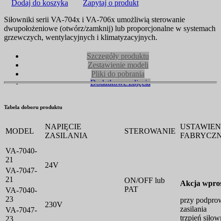
Dodaj do koszyka
Zapytaj o produkt
Siłowniki serii VA-704x i VA-706x umożliwią sterowanie
dwupołożeniowe (otwórz/zamknij) lub proporcjonalne w systemach
grzewczych, wentylacyjnych i klimatyzacyjnych.
Szczegóły produktu
Zestawienie modeli
Pliki do pobrania
Dodatkowe zdjęcia
Tabela doboru produktu
NAPIĘCIE
USTAWIEN
MODEL
STEROWANIE
ZASILANIA
FABRYCZ
VA-7040-
21
24V
VA-7047-
21
ON/OFF lub
Akcja wpro
PAT
VA-7040-
23
przy podpro
230V
zasilania
VA-7047-
trzpień siło
23