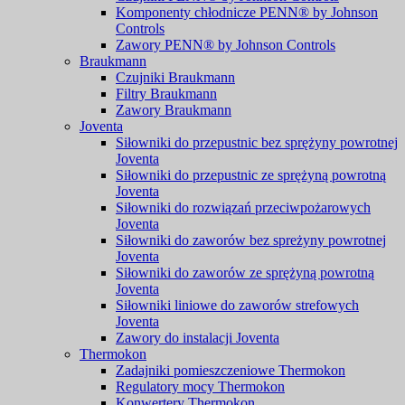
Komponenty chłodnicze PENN® by Johnson
Controls
Zawory PENN® by Johnson Controls
Braukmann
Czujniki Braukmann
Filtry Braukmann
Zawory Braukmann
Joventa
Siłowniki do przepustnic bez sprężyny powrotnej
Joventa
Siłowniki do przepustnic ze sprężyną powrotną
Joventa
Siłowniki do rozwiązań przeciwpożarowych
Joventa
Siłowniki do zaworów bez spreżyny powrotnej
Joventa
Siłowniki do zaworów ze sprężyną powrotną
Joventa
Siłowniki liniowe do zaworów strefowych
Joventa
Zawory do instalacji Joventa
Thermokon
Zadajniki pomieszczeniowe Thermokon
Regulatory mocy Thermokon
Konwertery Thermokon