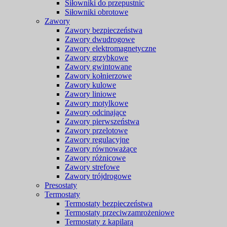
Siłowniki do przepustnic
Siłowniki obrotowe
Zawory
Zawory bezpieczeństwa
Zawory dwudrogowe
Zawory elektromagnetyczne
Zawory grzybkowe
Zawory gwintowane
Zawory kołnierzowe
Zawory kulowe
Zawory liniowe
Zawory motylkowe
Zawory odcinające
Zawory pierwszeństwa
Zawory przelotowe
Zawory regulacyjne
Zawory równoważące
Zawory różnicowe
Zawory strefowe
Zawory trójdrogowe
Presostaty
Termostaty
Termostaty bezpieczeństwa
Termostaty przeciwzamrożeniowe
Termostaty z kapilarą