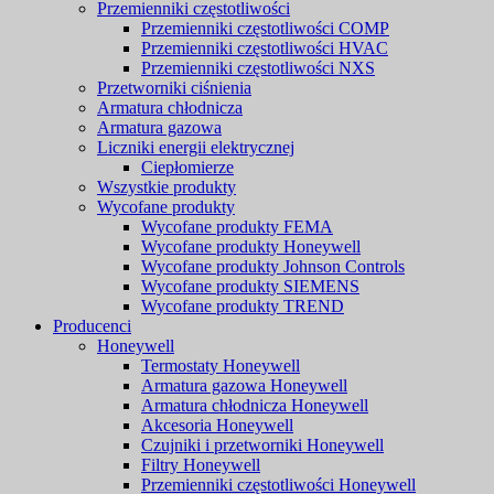
Przemienniki częstotliwości
Przemienniki częstotliwości COMP
Przemienniki częstotliwości HVAC
Przemienniki częstotliwości NXS
Przetworniki ciśnienia
Armatura chłodnicza
Armatura gazowa
Liczniki energii elektrycznej
Ciepłomierze
Wszystkie produkty
Wycofane produkty
Wycofane produkty FEMA
Wycofane produkty Honeywell
Wycofane produkty Johnson Controls
Wycofane produkty SIEMENS
Wycofane produkty TREND
Producenci
Honeywell
Termostaty Honeywell
Armatura gazowa Honeywell
Armatura chłodnicza Honeywell
Akcesoria Honeywell
Czujniki i przetworniki Honeywell
Filtry Honeywell
Przemienniki częstotliwości Honeywell