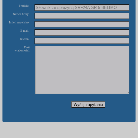
Produkt:
Nazwa firmy:
Imię i nazwisko:
E-mail:
Telefon:
Treść
wiadomości: