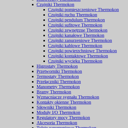
Czujniki Thermokon
Czujniki pomieszczeniowe Thermokon
Czujniki ruchu Thermokon
Czujniki pendulum Thermokon
Czujniki sufitowe Thermokon
Czujniki zewnętrzne Thermokon
Czujniki kanałowe Thermokon
Czujniki zanurzeniowe Thermokon
Czujniki kablowe Thermokon
Czujniki powierzchniowe Thermokon
Czujniki kontaktowe Thermokon
Czujniki wycieku Thermokon
Higrostaty Thermokon
Przetworniki Thermokon
Termostaty Thermokon
Przełączniki Thermokon
Manometry Thermokon
Bramy Thermokon
Wzmacniacze sygnału Thermokon
Kontakty okienne Thermokon
Siłowniki Thermokon
Moduły I/O Thermokon
Regulatory mocy Thermokon
Akcesoria Thermokon
Tuleje zanurzeniowe Thermokon