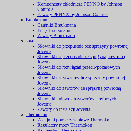
Komponenty chłodnicze PENN® by Johnson
Controls
Zawory PENN® by Johnson Controls
Braukmann
Czujniki Braukmann
Filtry Braukmann
Zawory Braukmann
Joventa
Siłowniki do przepustnic bez sprężyny powrotnej
Joventa
Siłowniki do przepustnic ze sprężyną powrotną
Joventa
Siłowniki do rozwiązań przeciwpożarowych
Joventa
Siłowniki do zaworów bez spreżyny powrotnej
Joventa
Siłowniki do zaworów ze sprężyną powrotną
Joventa
Siłowniki liniowe do zaworów strefowych
Joventa
Zawory do instalacji Joventa
Thermokon
Zadajniki pomieszczeniowe Thermokon
Regulatory mocy Thermokon
Konwertery Thermokon