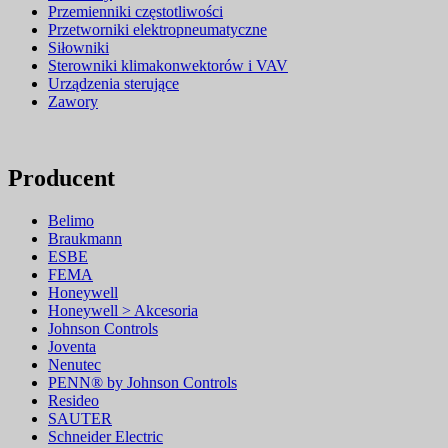
Przemienniki częstotliwości
Przetworniki elektropneumatyczne
Siłowniki
Sterowniki klimakonwektorów i VAV
Urządzenia sterujące
Zawory
Producent
Belimo
Braukmann
ESBE
FEMA
Honeywell
Honeywell > Akcesoria
Johnson Controls
Joventa
Nenutec
PENN® by Johnson Controls
Resideo
SAUTER
Schneider Electric