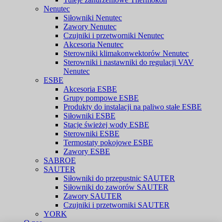
Nenutec
Siłowniki Nenutec
Zawory Nenutec
Czujniki i przetworniki Nenutec
Akcesoria Nenutec
Sterowniki klimakonwektorów Nenutec
Sterowniki i nastawniki do regulacji VAV
Nenutec
ESBE
Akcesoria ESBE
Grupy pompowe ESBE
Produkty do instalacji na paliwo stałe ESBE
Siłowniki ESBE
Stacje świeżej wody ESBE
Sterowniki ESBE
Termostaty pokojowe ESBE
Zawory ESBE
SABROE
SAUTER
Siłowniki do przepustnic SAUTER
Siłowniki do zaworów SAUTER
Zawory SAUTER
Czujniki i przetworniki SAUTER
YORK