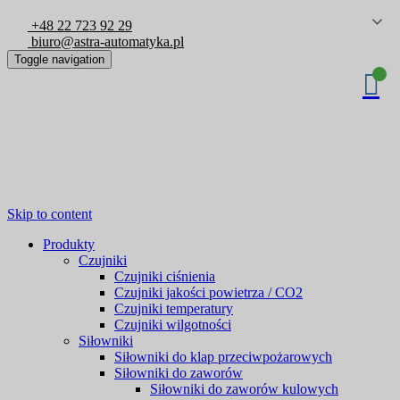
+48 22 723 92 29
biuro@astra-automatyka.pl
Toggle navigation
Skip to content
Produkty
Czujniki
Czujniki ciśnienia
Czujniki jakości powietrza / CO2
Czujniki temperatury
Czujniki wilgotności
Siłowniki
Siłowniki do klap przeciwpożarowych
Siłowniki do zaworów
Siłowniki do zaworów kulowych