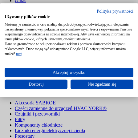
O nas
Blog
Polityka prywatności
FAQ – Najczęściej zadawane pytania
Używamy plików cookie
Referencje
Kontakt
Możemy je zamieścić w celu analizy danych dotyczących odwiedzających, ulepszenia
naszej strony internetowej, pokazania spersonalizowanych treści i zapewnienia Państwu
wspaniałego doświadczenia na stronie internetowej. Aby uzyskać więcej informacji na
temat plików cookie, których używamy, otwórz ustawienia.
Astra Automatyka
>
Produkty
>
Siłownik ze sprężyną SRF24A-
Dane są gromadzone w celu personalizacji reklam i pomiaru skuteczności kampanii
SR-5 BELIMO
reklamowych. Dane mogą być udostępniane Google LLC, więcej informacji można
znaleźć
tutaj
.
Nazwa lub kod produktu
Akceptuj wszystko
Pokaż kategorie
Dostosuj
Nie zgadzam się
Kategorie
Akcesoria SABROE
Części zamienne do urządzeń HVAC YORK®
Czujniki i przetworniki
Filtry
Komponenty chłodnicze
Liczniki energii elektrycznej i ciepła
Presostaty