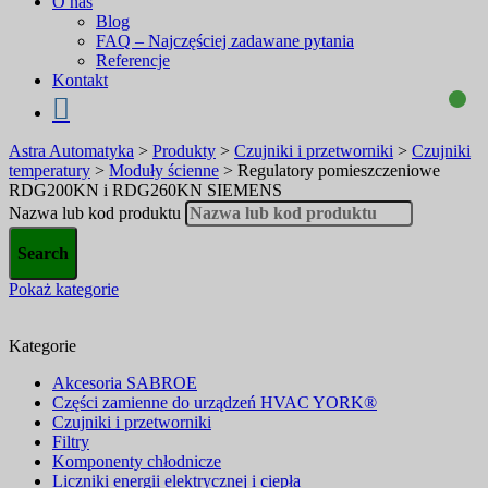
O nas
Blog
FAQ – Najczęściej zadawane pytania
Referencje
Kontakt
Astra Automatyka
>
Produkty
>
Czujniki i przetworniki
>
Czujniki
temperatury
>
Moduły ścienne
>
Regulatory pomieszczeniowe
RDG200KN i RDG260KN SIEMENS
Nazwa lub kod produktu
Pokaż kategorie
Kategorie
Akcesoria SABROE
Części zamienne do urządzeń HVAC YORK®
Czujniki i przetworniki
Filtry
Komponenty chłodnicze
Liczniki energii elektrycznej i ciepła