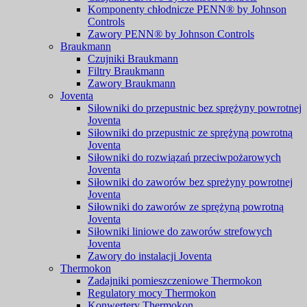
Komponenty chłodnicze PENN® by Johnson
Controls
Zawory PENN® by Johnson Controls
Braukmann
Czujniki Braukmann
Filtry Braukmann
Zawory Braukmann
Joventa
Siłowniki do przepustnic bez sprężyny powrotnej
Joventa
Siłowniki do przepustnic ze sprężyną powrotną
Joventa
Siłowniki do rozwiązań przeciwpożarowych
Joventa
Siłowniki do zaworów bez spreżyny powrotnej
Joventa
Siłowniki do zaworów ze sprężyną powrotną
Joventa
Siłowniki liniowe do zaworów strefowych
Joventa
Zawory do instalacji Joventa
Thermokon
Zadajniki pomieszczeniowe Thermokon
Regulatory mocy Thermokon
Konwertery Thermokon