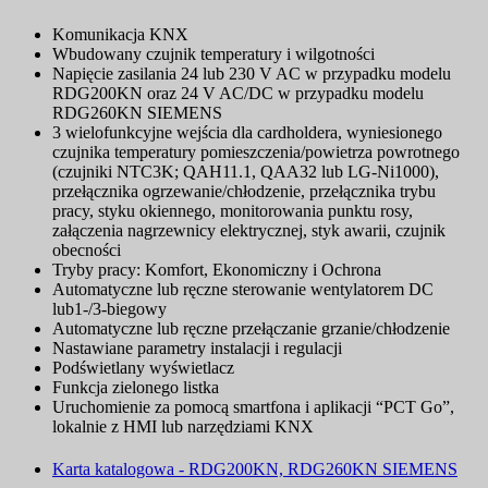
Komunikacja KNX
Wbudowany czujnik temperatury i wilgotności
Napięcie zasilania 24 lub 230 V AC w przypadku modelu
RDG200KN oraz 24 V AC/DC w przypadku modelu
RDG260KN SIEMENS
3 wielofunkcyjne wejścia dla cardholdera, wyniesionego
czujnika temperatury pomieszczenia/powietrza powrotnego
(czujniki NTC3K; QAH11.1, QAA32 lub LG-Ni1000),
przełącznika ogrzewanie/chłodzenie, przełącznika trybu
pracy, styku okiennego, monitorowania punktu rosy,
załączenia nagrzewnicy elektrycznej, styk awarii, czujnik
obecności
Tryby pracy: Komfort, Ekonomiczny i Ochrona
Automatyczne lub ręczne sterowanie wentylatorem DC
lub1-/3-biegowy
Automatyczne lub ręczne przełączanie grzanie/chłodzenie
Nastawiane parametry instalacji i regulacji
Podświetlany wyświetlacz
Funkcja zielonego listka
Uruchomienie za pomocą smartfona i aplikacji “PCT Go”,
lokalnie z HMI lub narzędziami KNX
Karta katalogowa - RDG200KN, RDG260KN SIEMENS