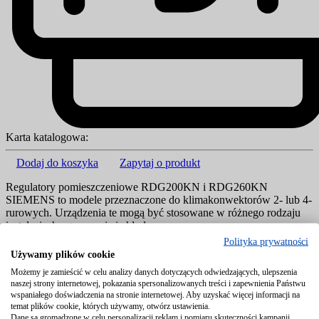
Karta katalogowa:
Dodaj do koszyka
Zapytaj o produkt
Regulatory pomieszczeniowe RDG200KN i RDG260KN
SIEMENS to modele przeznaczone do klimakonwektorów 2- lub 4-
rurowych. Urządzenia te mogą być stosowane w różnego rodzaju
instalacjach ogrzewania i chłod...
Polityka prywatności
Regulatory pomieszczeniowe RDG200KN i RDG260KN
Używamy plików cookie
SIEMENS to modele przeznaczone do klimakonwektorów 2- lub 4-
Możemy je zamieścić w celu analizy danych dotyczących odwiedzających, ulepszenia
rurowych. Urządzenia te mogą być stosowane w różnego rodzaju
naszej strony internetowej, pokazania spersonalizowanych treści i zapewnienia Państwu
instalacjach ogrzewania i chłodzenia. Posiadają wbudowany czujnik
wspaniałego doświadczenia na stronie internetowej. Aby uzyskać więcej informacji na
temperatury i wilgotności.
temat plików cookie, których używamy, otwórz ustawienia.
Dane są gromadzone w celu personalizacji reklam i pomiaru skuteczności kampanii