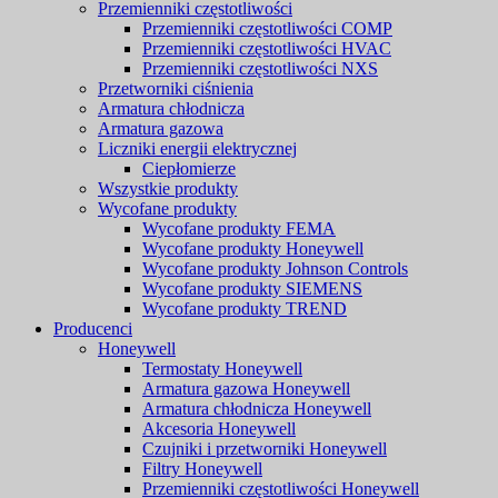
Przemienniki częstotliwości
Przemienniki częstotliwości COMP
Przemienniki częstotliwości HVAC
Przemienniki częstotliwości NXS
Przetworniki ciśnienia
Armatura chłodnicza
Armatura gazowa
Liczniki energii elektrycznej
Ciepłomierze
Wszystkie produkty
Wycofane produkty
Wycofane produkty FEMA
Wycofane produkty Honeywell
Wycofane produkty Johnson Controls
Wycofane produkty SIEMENS
Wycofane produkty TREND
Producenci
Honeywell
Termostaty Honeywell
Armatura gazowa Honeywell
Armatura chłodnicza Honeywell
Akcesoria Honeywell
Czujniki i przetworniki Honeywell
Filtry Honeywell
Przemienniki częstotliwości Honeywell