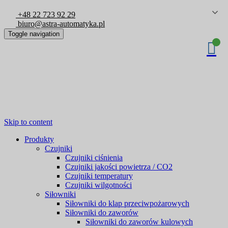
+48 22 723 92 29
biuro@astra-automatyka.pl
Toggle navigation
Skip to content
Produkty
Czujniki
Czujniki ciśnienia
Czujniki jakości powietrza / CO2
Czujniki temperatury
Czujniki wilgotności
Siłowniki
Siłowniki do klap przeciwpożarowych
Siłowniki do zaworów
Siłowniki do zaworów kulowych