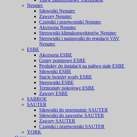
Nenutec
Siłowniki Nenutec
Zawory Nenutec
Czujniki i przetworniki Nenutec
Akcesoria Nenutec
Sterowniki klimakonwektorów Nenutec
Sterowniki i nastawniki do regulacji VAV
Nenutec
ESBE
Akcesoria ESBE
Grupy pompowe ESBE
Produkty do instalacji na paliwo stałe ESBE
Siłowniki ESBE
Stacje świeżej wody ESBE
Sterowniki ESBE
Termostaty pokojowe ESBE
Zawory ESBE
SABROE
SAUTER
Siłowniki do przepustnic SAUTER
Siłowniki do zaworów SAUTER
Zawory SAUTER
Czujniki i przetworniki SAUTER
YORK