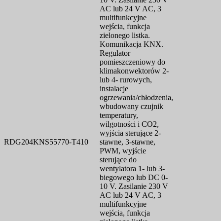
AC lub 24 V AC, 3
multifunkcyjne
wejścia, funkcja
zielonego listka.
Komunikacja KNX.
Regulator
pomieszczeniowy do
klimakonwektorów 2-
lub 4- rurowych,
instalacje
ogrzewania/chłodzenia,
wbudowany czujnik
temperatury,
wilgotności i CO2,
wyjścia sterujące 2-
RDG204KN
S55770-T410
stawne, 3-stawne,
PWM, wyjście
sterujące do
wentylatora 1- lub 3-
biegowego lub DC 0-
10 V. Zasilanie 230 V
AC lub 24 V AC, 3
multifunkcyjne
wejścia, funkcja