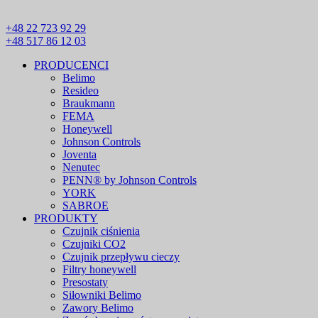
+48 22 723 92 29
+48 517 86 12 03
PRODUCENCI
Belimo
Resideo
Braukmann
FEMA
Honeywell
Johnson Controls
Joventa
Nenutec
PENN® by Johnson Controls
YORK
SABROE
PRODUKTY
Czujnik ciśnienia
Czujniki CO2
Czujnik przepływu cieczy
Filtry honeywell
Presostaty
Siłowniki Belimo
Zawory Belimo