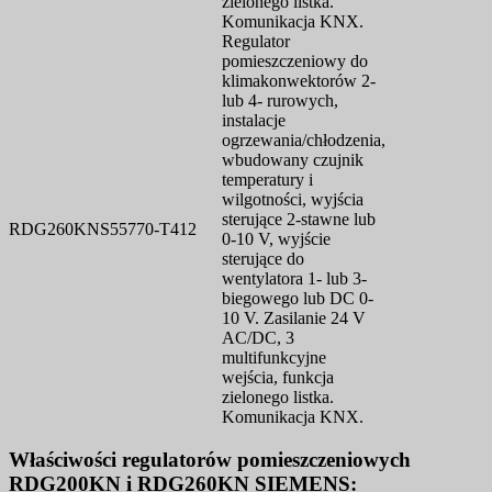
zielonego listka.
Komunikacja KNX.
Regulator
pomieszczeniowy do
klimakonwektorów 2-
lub 4- rurowych,
instalacje
ogrzewania/chłodzenia,
wbudowany czujnik
temperatury i
wilgotności, wyjścia
sterujące 2-stawne lub
RDG260KN
S55770-T412
0-10 V, wyjście
sterujące do
wentylatora 1- lub 3-
biegowego lub DC 0-
10 V. Zasilanie 24 V
AC/DC, 3
multifunkcyjne
wejścia, funkcja
zielonego listka.
Komunikacja KNX.
Właściwości regulatorów pomieszczeniowych
RDG200KN i RDG260KN SIEMENS: