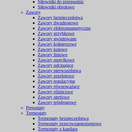
Siłowniki do przepustnic
Siłowniki obrotowe
Zawory
Zawory bezpieczeństwa
Zawory dwudrogowe
Zawory elektromagnetyczne
Zawory grzybkowe
Zawory gwintowane
Zawory kołnierzowe
Zawory kulowe
Zawory liniowe
Zawory motylkowe
Zawory odcinające
Zawory pierwszeństwa
Zawory przelotowe
Zawory regulacyjne
Zawory równoważące
Zawory różnicowe
Zawory strefowe
Zawory trójdrogowe
Presostaty
Termostaty
Termostaty bezpieczeństwa
Termostaty przeciwzamrożeniowe
Termostaty z kapilarą