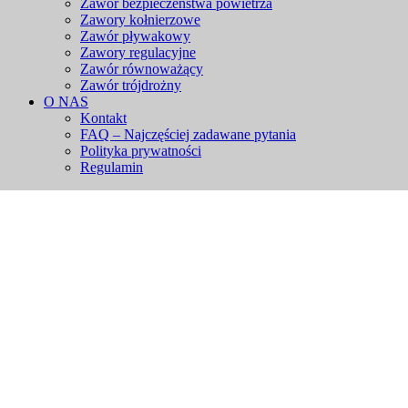
Zawór bezpieczeństwa powietrza
Zawory kołnierzowe
Zawór pływakowy
Zawory regulacyjne
Zawór równoważący
Zawór trójdrożny
O NAS
Kontakt
FAQ – Najczęściej zadawane pytania
Polityka prywatności
Regulamin