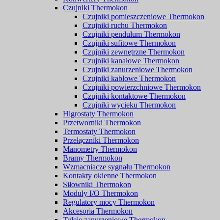
Czujniki Thermokon
Czujniki pomieszczeniowe Thermokon
Czujniki ruchu Thermokon
Czujniki pendulum Thermokon
Czujniki sufitowe Thermokon
Czujniki zewnętrzne Thermokon
Czujniki kanałowe Thermokon
Czujniki zanurzeniowe Thermokon
Czujniki kablowe Thermokon
Czujniki powierzchniowe Thermokon
Czujniki kontaktowe Thermokon
Czujniki wycieku Thermokon
Higrostaty Thermokon
Przetworniki Thermokon
Termostaty Thermokon
Przełączniki Thermokon
Manometry Thermokon
Bramy Thermokon
Wzmacniacze sygnału Thermokon
Kontakty okienne Thermokon
Siłowniki Thermokon
Moduły I/O Thermokon
Regulatory mocy Thermokon
Akcesoria Thermokon
Tuleje zanurzeniowe Thermokon