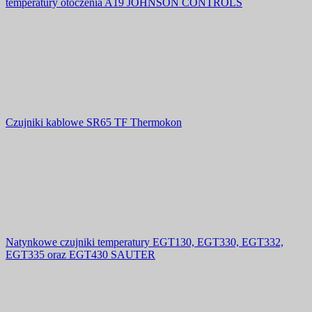
temperatury otoczenia A19 JOHNSON CONTROLS
Czujniki kablowe SR65 TF Thermokon
Natynkowe czujniki temperatury EGT130, EGT330, EGT332,
EGT335 oraz EGT430 SAUTER