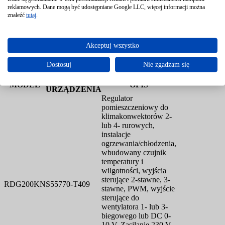
czytaj więcej +
reklamowych. Dane mogą być udostępniane Google LLC, więcej informacji można
znaleźć
tutaj
.
Szczegóły produktu
Zestawienie modeli
Pliki do pobrania
Akceptuj wszystko
Dostosuj
Nie zgadzam się
Tabela doboru produktu
SYMBOL
MODEL
OPIS
URZĄDZENIA
Regulator
pomieszczeniowy do
klimakonwektorów 2-
lub 4- rurowych,
instalacje
ogrzewania/chłodzenia,
wbudowany czujnik
temperatury i
wilgotności, wyjścia
sterujące 2-stawne, 3-
RDG200KN
S55770-T409
stawne, PWM, wyjście
sterujące do
wentylatora 1- lub 3-
biegowego lub DC 0-
10 V. Zasilanie 230 V