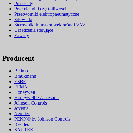
Presostaty
Przemienniki częstotliwości
Przetworniki elektropneumatyczne
Siłowniki
Sterowniki klimakonwektorów i VAV
Urządzenia sterujące
Zawory
Producent
Belimo
Braukmann
ESBE
FEMA
Honeywell
Honeywell > Akcesoria
Johnson Controls
Joventa
Nenutec
PENN® by Johnson Controls
Resideo
SAUTER