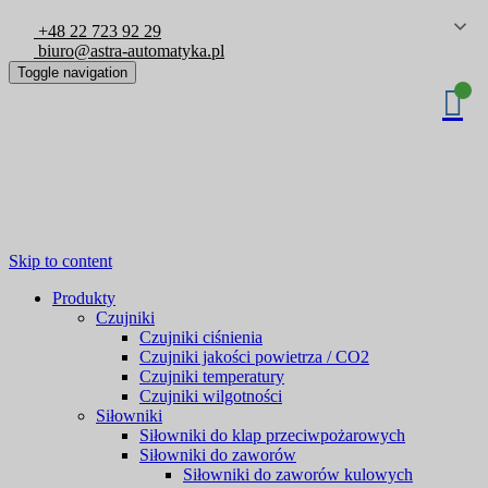
+48 22 723 92 29
biuro@astra-automatyka.pl
Toggle navigation
Skip to content
Produkty
Czujniki
Czujniki ciśnienia
Czujniki jakości powietrza / CO2
Czujniki temperatury
Czujniki wilgotności
Siłowniki
Siłowniki do klap przeciwpożarowych
Siłowniki do zaworów
Siłowniki do zaworów kulowych