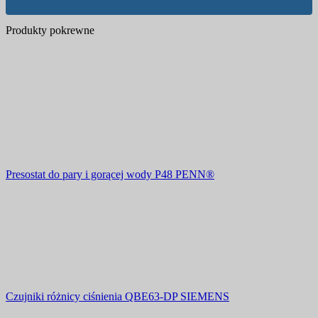
Produkty pokrewne
Presostat do pary i gorącej wody P48 PENN®
Czujniki różnicy ciśnienia QBE63-DP SIEMENS