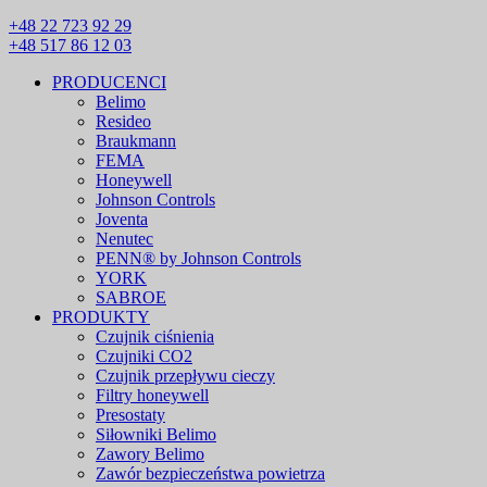
+48 22 723 92 29
+48 517 86 12 03
PRODUCENCI
Belimo
Resideo
Braukmann
FEMA
Honeywell
Johnson Controls
Joventa
Nenutec
PENN® by Johnson Controls
YORK
SABROE
PRODUKTY
Czujnik ciśnienia
Czujniki CO2
Czujnik przepływu cieczy
Filtry honeywell
Presostaty
Siłowniki Belimo
Zawory Belimo
Zawór bezpieczeństwa powietrza