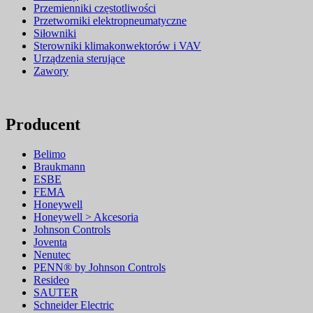
Przemienniki częstotliwości
Przetworniki elektropneumatyczne
Siłowniki
Sterowniki klimakonwektorów i VAV
Urządzenia sterujące
Zawory
Producent
Belimo
Braukmann
ESBE
FEMA
Honeywell
Honeywell > Akcesoria
Johnson Controls
Joventa
Nenutec
PENN® by Johnson Controls
Resideo
SAUTER
Schneider Electric