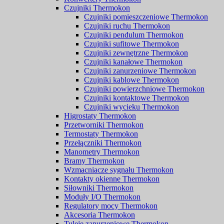
Czujniki Thermokon
Czujniki pomieszczeniowe Thermokon
Czujniki ruchu Thermokon
Czujniki pendulum Thermokon
Czujniki sufitowe Thermokon
Czujniki zewnętrzne Thermokon
Czujniki kanałowe Thermokon
Czujniki zanurzeniowe Thermokon
Czujniki kablowe Thermokon
Czujniki powierzchniowe Thermokon
Czujniki kontaktowe Thermokon
Czujniki wycieku Thermokon
Higrostaty Thermokon
Przetworniki Thermokon
Termostaty Thermokon
Przełączniki Thermokon
Manometry Thermokon
Bramy Thermokon
Wzmacniacze sygnału Thermokon
Kontakty okienne Thermokon
Siłowniki Thermokon
Moduły I/O Thermokon
Regulatory mocy Thermokon
Akcesoria Thermokon
Tuleje zanurzeniowe Thermokon