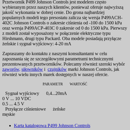
Przetwornik P499 Johnson Controls jest modelem często
wybieranym przez naszych klientów, ponieważ oferuje najwyższą
jakość wykonania w dobrej cenie. Do grona najbardziej
popularnych modeli tego presostatu zalicza się wersja P499ACH-
402C Johnson Controls o zakresie ciśnienia od -100 do 1500 kPa
oraz wersja P499ACP-403C 0 zakresie od 0 do 1500 kPa. Pierwszy
z modeli został wyposażony w połączenie elektryczne typu
Hirshmann, drugi typu Packard. Oba modele posiadają przyłącze
żeńskie i sygnał wyjściowy: 4-20 mA
Zapraszamy do kontaktu z naszymi konsultantami w celu
zapoznania się ze szczegółowymi parametrami technicznymi
prezentowanych przetworników. Polecamy również szeroki wybór
zaworów,
siłowników
i
czujników
marki Johnson Controls, jak
również wielu innych marek dostępnych w naszej ofercie.
PARAMETR
WARTOŚĆ
Sygnał wyjściowy
0,4...20mA
0 V ... 10 VDC
0.5 ... 4.5 V
Przyłącze ciśnieniowe
żeńske
męskie
Karta katalogowa P499 Johnson Controls