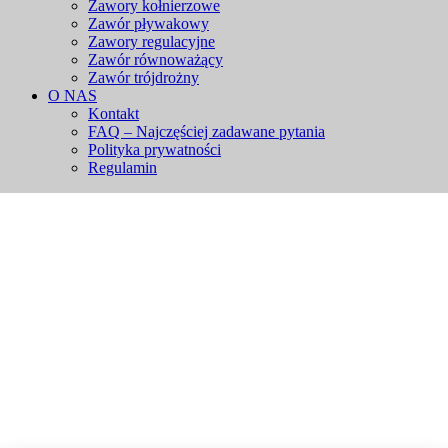
Zawory kołnierzowe
Zawór pływakowy
Zawory regulacyjne
Zawór równoważący
Zawór trójdrożny
O NAS
Kontakt
FAQ – Najczęściej zadawane pytania
Polityka prywatności
Regulamin