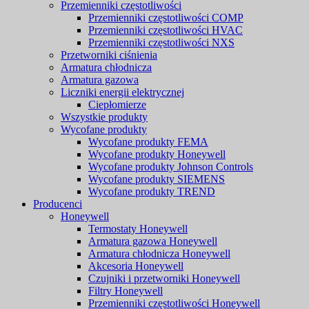
Przemienniki częstotliwości
Przemienniki częstotliwości COMP
Przemienniki częstotliwości HVAC
Przemienniki częstotliwości NXS
Przetworniki ciśnienia
Armatura chłodnicza
Armatura gazowa
Liczniki energii elektrycznej
Ciepłomierze
Wszystkie produkty
Wycofane produkty
Wycofane produkty FEMA
Wycofane produkty Honeywell
Wycofane produkty Johnson Controls
Wycofane produkty SIEMENS
Wycofane produkty TREND
Producenci
Honeywell
Termostaty Honeywell
Armatura gazowa Honeywell
Armatura chłodnicza Honeywell
Akcesoria Honeywell
Czujniki i przetworniki Honeywell
Filtry Honeywell
Przemienniki częstotliwości Honeywell