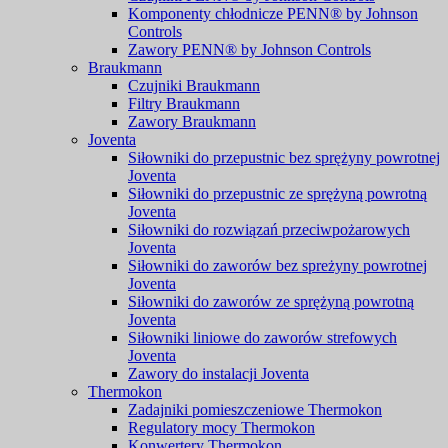
Komponenty chłodnicze PENN® by Johnson
Controls
Zawory PENN® by Johnson Controls
Braukmann
Czujniki Braukmann
Filtry Braukmann
Zawory Braukmann
Joventa
Siłowniki do przepustnic bez sprężyny powrotnej
Joventa
Siłowniki do przepustnic ze sprężyną powrotną
Joventa
Siłowniki do rozwiązań przeciwpożarowych
Joventa
Siłowniki do zaworów bez spreżyny powrotnej
Joventa
Siłowniki do zaworów ze sprężyną powrotną
Joventa
Siłowniki liniowe do zaworów strefowych
Joventa
Zawory do instalacji Joventa
Thermokon
Zadajniki pomieszczeniowe Thermokon
Regulatory mocy Thermokon
Konwertery Thermokon