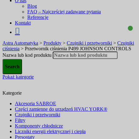
O nas
Blog
FAQ – Najczęściej zadawane pytania
Referencje
Kontakt
Astra Automatyka
>
Produkty
>
Czujniki i przetworniki
>
Czujniki
ciśnienia
>
Przetwornik ciśnienia P499 JOHNSON CONTROLS
Nazwa lub kod produktu
Pokaż kategorie
Kategorie
Akcesoria SABROE
Części zamienne do urządzeń HVAC YORK®
Czujniki i przetworniki
Filtry
Komponenty chłodnicze
Liczniki energii elektrycznej i ciepła
Presostaty