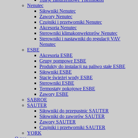
Nenutec
Siłowniki Nenutec
Zawory Nenutec
Czujniki i przetworniki Nenutec
Akcesoria Nenutec
Sterowniki klimakonwektorów Nenutec
Sterowniki i nastawniki do regulacji VAV
Nenutec
ESBE
Akcesoria ESBE
Grupy pompowe ESBE
Produkty do instalacji na paliwo stałe ESBE
Siłowniki ESBE
Stacje świeżej wody ESBE
Sterowniki ESBE
Termostaty pokojowe ESBE
Zawory ESBE
SABROE
SAUTER
Siłowniki do przepustnic SAUTER
Siłowniki do zaworów SAUTER
Zawory SAUTER
Czujniki i przetworniki SAUTER
YORK