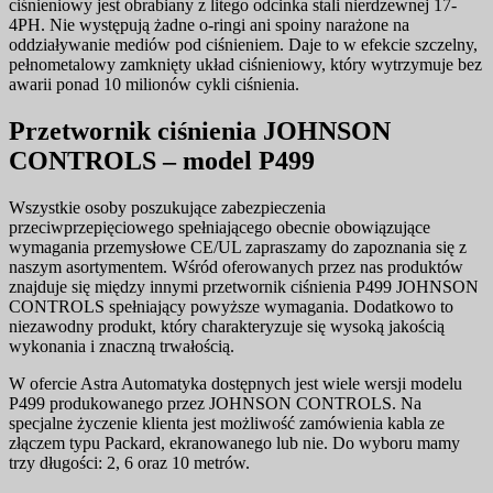
ciśnieniowy jest obrabiany z litego odcinka stali nierdzewnej 17-
4PH. Nie występują żadne o-ringi ani spoiny narażone na
oddziaływanie mediów pod ciśnieniem. Daje to w efekcie szczelny,
pełnometalowy zamknięty układ ciśnieniowy, który wytrzymuje bez
awarii ponad 10 milionów cykli ciśnienia.
Przetwornik ciśnienia JOHNSON
CONTROLS – model P499
Wszystkie osoby poszukujące zabezpieczenia
przeciwprzepięciowego spełniającego obecnie obowiązujące
wymagania przemysłowe CE/UL zapraszamy do zapoznania się z
naszym asortymentem. Wśród oferowanych przez nas produktów
znajduje się między innymi przetwornik ciśnienia P499 JOHNSON
CONTROLS spełniający powyższe wymagania. Dodatkowo to
niezawodny produkt, który charakteryzuje się wysoką jakością
wykonania i znaczną trwałością.
W ofercie Astra Automatyka dostępnych jest wiele wersji modelu
P499 produkowanego przez JOHNSON CONTROLS. Na
specjalne życzenie klienta jest możliwość zamówienia kabla ze
złączem typu Packard, ekranowanego lub nie. Do wyboru mamy
trzy długości: 2, 6 oraz 10 metrów.