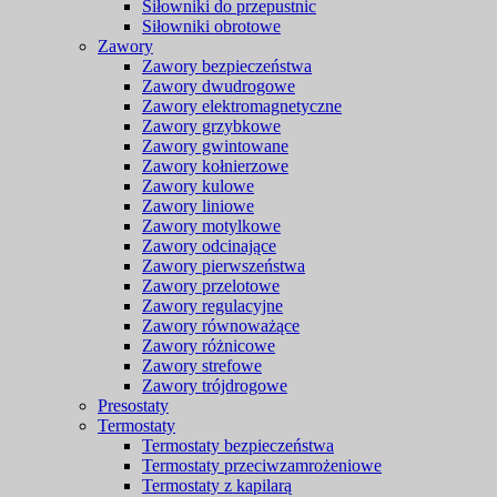
Siłowniki do przepustnic
Siłowniki obrotowe
Zawory
Zawory bezpieczeństwa
Zawory dwudrogowe
Zawory elektromagnetyczne
Zawory grzybkowe
Zawory gwintowane
Zawory kołnierzowe
Zawory kulowe
Zawory liniowe
Zawory motylkowe
Zawory odcinające
Zawory pierwszeństwa
Zawory przelotowe
Zawory regulacyjne
Zawory równoważące
Zawory różnicowe
Zawory strefowe
Zawory trójdrogowe
Presostaty
Termostaty
Termostaty bezpieczeństwa
Termostaty przeciwzamrożeniowe
Termostaty z kapilarą