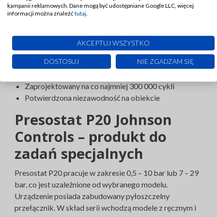
kampanii reklamowych. Dane mogą być udostępniane Google LLC, więcej
informacji można znaleźć
tutaj
.
Przed ponownym uruchomieniem konieczne jest
zwolnienie resetu
Zwarta budowa
AKCEPTUJ WSZYSTKO
Zabudowany pyłoszczelny przełącznik
DOSTOSUJ
NIE ZGADZAM SIĘ
Styk typu SPDT ze specjalnymi zaciskami
Ciśnienie próbne 53 bar
Zaprojektowany na co najmniej 300 000 cykli
Potwierdzona niezawodność na obiekcie
Presostat P20 Johnson
Controls – produkt do
zadań specjalnych
Presostat P20 pracuje w zakresie 0,5 – 10 bar lub 7 – 29
bar, co jest uzależnione od wybranego modelu.
Urządzenie posiada zabudowany pyłoszczelny
przełącznik. W skład serii wchodzą modele z ręcznym i