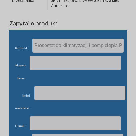
przełącznika
SPDT, 8 A, otw. przy wysokim sygnale,
Auto reset
Zapytaj o produkt
Produkt:
Nazwa
firmy:
Imię i
nazwisko:
E-mail: