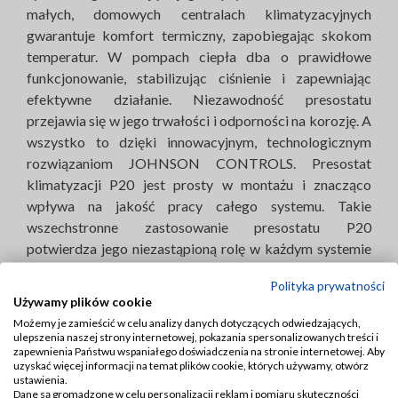
małych, domowych centralach klimatyzacyjnych
gwarantuje komfort termiczny, zapobiegając skokom
temperatur. W pompach ciepła dba o prawidłowe
funkcjonowanie, stabilizując ciśnienie i zapewniając
efektywne działanie. Niezawodność presostatu
przejawia się w jego trwałości i odporności na korozję. A
wszystko to dzięki innowacyjnym, technologicznym
rozwiązaniom JOHNSON CONTROLS. Presostat
klimatyzacji P20 jest prosty w montażu i znacząco
wpływa na jakość pracy całego systemu. Takie
wszechstronne zastosowanie presostatu P20
potwierdza jego niezastąpioną rolę w każdym systemie
klimatyzacyjnym, zarówno domowym, jak i
Polityka prywatności
przemysłowym. Kupując ten produkt, inwestują Państwo
Używamy plików cookie
w niezawodny sprzęt, który służyć będzie przez długie
Możemy je zamieścić w celu analizy danych dotyczących odwiedzających,
lata.
ulepszenia naszej strony internetowej, pokazania spersonalizowanych treści i
Właściwości presostatów do
zapewnienia Państwu wspaniałego doświadczenia na stronie internetowej. Aby
uzyskać więcej informacji na temat plików cookie, których używamy, otwórz
klimatyzacji i pomp ciepła P20
ustawienia.
JOHNSON CONTROLS:
Dane są gromadzone w celu personalizacji reklam i pomiaru skuteczności