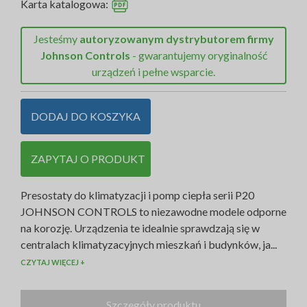
Karta katalogowa:
Jesteśmy
autoryzowanym dystrybutorem firmy
Johnson Controls
- gwarantujemy oryginalność
urządzeń i pełne wsparcie.
DODAJ DO KOSZYKA
ZAPYTAJ O PRODUKT
Presostaty do klimatyzacji i pomp ciepła serii P20
JOHNSON CONTROLS to niezawodne modele odporne
na korozję. Urządzenia te idealnie sprawdzają się w
centralach klimatyzacyjnych mieszkań i budynków, ja...
CZYTAJ WIĘCEJ +
Szczegóły produktu