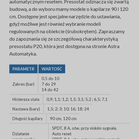
automatycznym resetem. Presostat odznacza się zwartą
budową, a do wyboru mamy modele o kapilarze 90 i 120
cm. Dostępne jest specjalne narzędzie do ustawiania,
gdyż możliwe jest również wybranie modeli
regulowanych na obiekcie (śrubokrętem). Zapraszamy
do zapoznania się ze szczegółową charakterystyką
presostatu P20, która jest dostępna na stronie Astra
Automatyka.
PARAMETR
WARTOŚĆ
0.5 do 10
Zakres (bar)
7 do 29
14 do 42
Histereza stała
0,9; 1,1; 1,2; 1,5; 3,1; 5,2 ; 6,5; 7,1
Nastawa (bary)
1,5; 2; 3; 10; 16; 18; 24
Długość kapilary
90 cm, 120 cm
SPDT, 8 A, otw. przy niskim sygnale,
Działanie
Auto reset