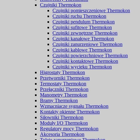
Czujniki Thermokon
Czujniki pomieszczeniowe Thermokon
Czujniki ruchu Thermokon
Czujniki pendulum Thermokon
Czujniki sufitowe Thermokon
Czujniki zewnętrzne Thermokon
Czujniki kanałowe Thermokon
Czujniki zanurzeniowe Thermokon
Czujniki kablowe Thermokon
Czujniki powierzchniowe Thermokon
Czujniki kontaktowe Thermokon
Czujniki wycieku Thermokon
Higrostaty Thermokon
Przetworniki Thermokon
Termostaty Thermokon
Przełączniki Thermokon
Manometry Thermokon
Bramy Thermokon
Wzmacniacze sygnału Thermokon
Kontakty okienne Thermokon
Siłowniki Thermokon
Moduły I/O Thermokon
Regulatory mocy Thermokon
Akcesoria Thermokon
Tuleje zanurzeniowe Thermokon