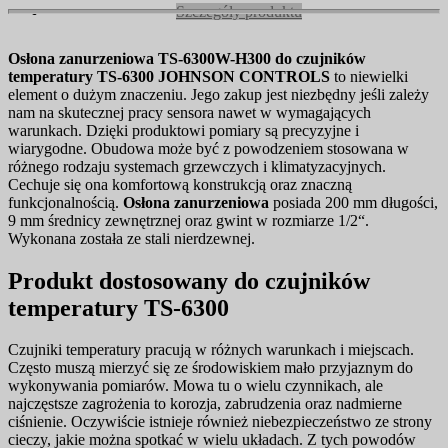
Szczegóły produktu
Osłona zanurzeniowa TS-6300W-H300 do czujników
temperatury TS-6300 JOHNSON CONTROLS
to niewielki
element o dużym znaczeniu. Jego zakup jest niezbędny jeśli zależy
nam na skutecznej pracy sensora nawet w wymagających
warunkach. Dzięki produktowi pomiary są precyzyjne i
wiarygodne. Obudowa może być z powodzeniem stosowana w
różnego rodzaju systemach grzewczych i klimatyzacyjnych.
Cechuje się ona komfortową konstrukcją oraz znaczną
funkcjonalnością.
Osłona zanurzeniowa
posiada 200 mm długości,
9 mm średnicy zewnętrznej oraz gwint w rozmiarze 1/2“.
Wykonana została ze stali nierdzewnej.
Produkt dostosowany do czujników
temperatury TS-6300
Czujniki temperatury pracują w różnych warunkach i miejscach.
Często muszą mierzyć się ze środowiskiem mało przyjaznym do
wykonywania pomiarów. Mowa tu o wielu czynnikach, ale
najczęstsze zagrożenia to korozja, zabrudzenia oraz nadmierne
ciśnienie. Oczywiście istnieje również niebezpieczeństwo ze strony
cieczy, jakie można spotkać w wielu układach. Z tych powodów