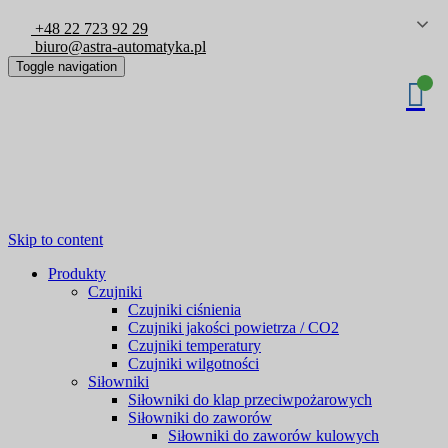
+48 22 723 92 29
biuro@astra-automatyka.pl
Toggle navigation
Skip to content
Produkty
Czujniki
Czujniki ciśnienia
Czujniki jakości powietrza / CO2
Czujniki temperatury
Czujniki wilgotności
Siłowniki
Siłowniki do klap przeciwpożarowych
Siłowniki do zaworów
Siłowniki do zaworów kulowych