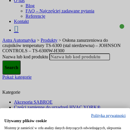
O nas
Blog
FAQ – Najczęściej zadawane pytania
Referencje
Kontakt
Astra Automatyka
>
Produkty
>
Osłona zanurzeniowa do
czujników temperatury TS-6300 (stal nierdzewna) – JOHNSON
CONTROLS – TS-6300W-H300
Nazwa lub kod produktu
Pokaż kategorie
Kategorie
Akcesoria SABROE
Części zamienne do urządzeń HVAC YORK®
Czujniki i przetworniki
Polityka prywatności
Filtry
Używamy plików cookie
Komponenty chłodnicze
Liczniki energii elektrycznej i ciepła
Możemy je zamieścić w celu analizy danych dotyczących odwiedzających, ulepszenia