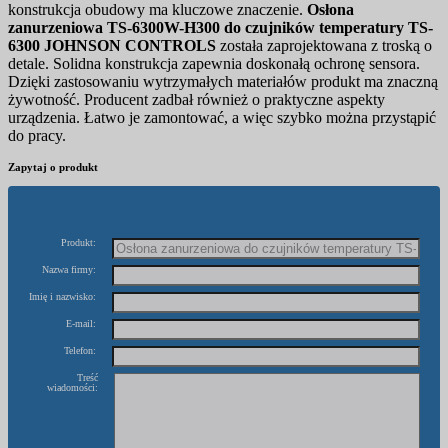
konstrukcja obudowy ma kluczowe znaczenie.
Osłona
zanurzeniowa TS-6300W-H300 do czujników temperatury TS-
6300 JOHNSON CONTROLS
została zaprojektowana z troską o
detale. Solidna konstrukcja zapewnia doskonałą ochronę sensora.
Dzięki zastosowaniu wytrzymałych materiałów produkt ma znaczną
żywotność. Producent zadbał również o praktyczne aspekty
urządzenia. Łatwo je zamontować, a więc szybko można przystąpić
do pracy.
Zapytaj o produkt
Produkt:
Nazwa firmy:
Imię i nazwisko:
E-mail:
Telefon:
Treść
wiadomości: