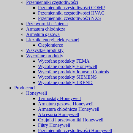
Przemienniki częstotliwości
Przemienniki częstotliwości COMP
Przemienniki częstotliwości HVAC
Przemienniki częstotliwości NXS
Przetworniki ciśnienia
Armatura chłodnicza
Armatura gazowa
Liczniki energii elektrycznej
Ciepłomierze
Wszystkie produkty
Wycofane produkty
Wycofane produkty FEMA
Wycofane produkty Honeywell
Wycofane produkty Johnson Controls
Wycofane produkty SIEMENS
Wycofane produkty TREND
Producenci
Honeywell
Termostaty Honeywell
Armatura gazowa Honeywell
Armatura chłodnicza Honeywell
Akcesoria Honeywell
Czujniki i przetworniki Honeywell
Filtry Honeywell
Przemienniki częstotliwości Honeywell