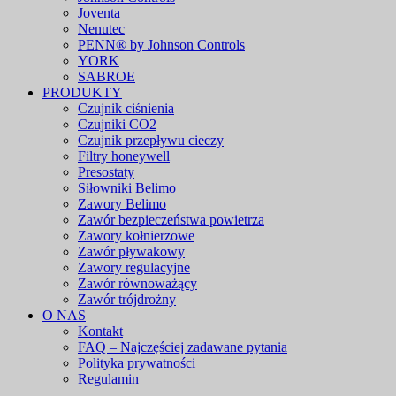
Joventa
Nenutec
PENN® by Johnson Controls
YORK
SABROE
PRODUKTY
Czujnik ciśnienia
Czujniki CO2
Czujnik przepływu cieczy
Filtry honeywell
Presostaty
Siłowniki Belimo
Zawory Belimo
Zawór bezpieczeństwa powietrza
Zawory kołnierzowe
Zawór pływakowy
Zawory regulacyjne
Zawór równoważący
Zawór trójdrożny
O NAS
Kontakt
FAQ – Najczęściej zadawane pytania
Polityka prywatności
Regulamin