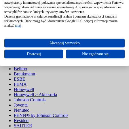
naszej strony internetowej, pokazania spersonalizowanych treści i zapewnienia Państwu
Presostaty
wspaniałego doświadczenia na stronie internetowej. Aby uzyskać więcej informacji na
Przemienniki częstotliwości
temat plików cookie, których używamy, otwórz ustawienia.
Przetworniki elektropneumatyczne
Dane są gromadzone w celu personalizacji reklam i pomiaru skuteczności kampanii
Siłowniki
reklamowych. Dane mogą być udostępniane Google LLC, więcej informacji można
Sterowniki klimakonwektorów i VAV
znaleźć
tutaj
.
Urządzenia sterujące
Zawory
Akceptuj wszystko
Dostosuj
Nie zgadzam się
Producent
Belimo
Braukmann
ESBE
FEMA
Honeywell
Honeywell > Akcesoria
Johnson Controls
Joventa
Nenutec
PENN® by Johnson Controls
Resideo
SAUTER