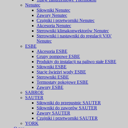
Nenutec
Siłowniki Nenutec
Zawory Nenutec
Czujniki i przetworniki Nenutec
Akcesoria Nenutec
Sterowniki klimakonwektorów Nenutec
Sterowniki i nastawniki do regulacji VAV
Nenutec
ESBE
Akcesoria ESBE
Grupy pompowe ESBE
Produkty do instalacji na paliwo stałe ESBE
Siłowniki ESBE
Stacje świeżej wody ESBE
Sterowniki ESBE
Termostaty pokojowe ESBE
Zawory ESBE
SABROE
SAUTER
Siłowniki do przepustnic SAUTER
Siłowniki do zaworów SAUTER
Zawory SAUTER
Czujniki i przetworniki SAUTER
YORK