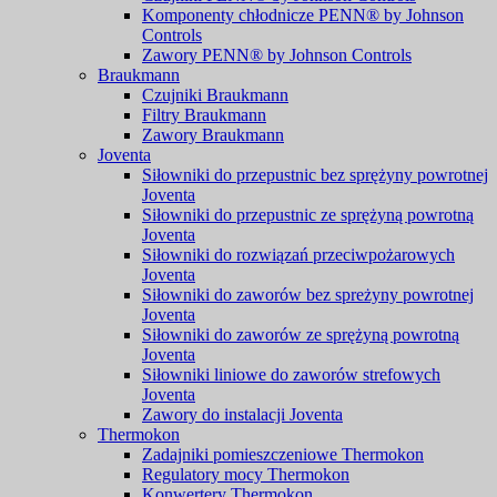
Komponenty chłodnicze PENN® by Johnson
Controls
Zawory PENN® by Johnson Controls
Braukmann
Czujniki Braukmann
Filtry Braukmann
Zawory Braukmann
Joventa
Siłowniki do przepustnic bez sprężyny powrotnej
Joventa
Siłowniki do przepustnic ze sprężyną powrotną
Joventa
Siłowniki do rozwiązań przeciwpożarowych
Joventa
Siłowniki do zaworów bez spreżyny powrotnej
Joventa
Siłowniki do zaworów ze sprężyną powrotną
Joventa
Siłowniki liniowe do zaworów strefowych
Joventa
Zawory do instalacji Joventa
Thermokon
Zadajniki pomieszczeniowe Thermokon
Regulatory mocy Thermokon
Konwertery Thermokon