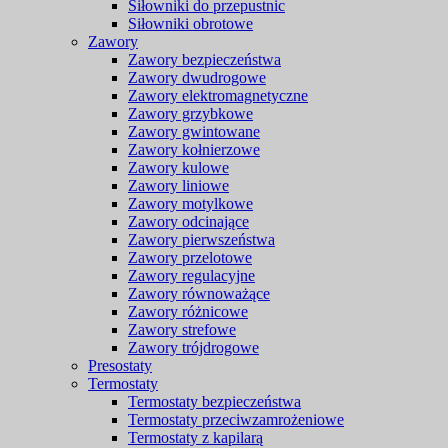
Siłowniki do przepustnic
Siłowniki obrotowe
Zawory
Zawory bezpieczeństwa
Zawory dwudrogowe
Zawory elektromagnetyczne
Zawory grzybkowe
Zawory gwintowane
Zawory kołnierzowe
Zawory kulowe
Zawory liniowe
Zawory motylkowe
Zawory odcinające
Zawory pierwszeństwa
Zawory przelotowe
Zawory regulacyjne
Zawory równoważące
Zawory różnicowe
Zawory strefowe
Zawory trójdrogowe
Presostaty
Termostaty
Termostaty bezpieczeństwa
Termostaty przeciwzamrożeniowe
Termostaty z kapilarą