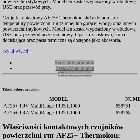
powierzchni stykowych. Model ten został wyposażony w obudowę
USE oraz przewód przy...
Czujnik kontaktowy AF25+ Thermokon służy do pomiaru
temperatury powierzchni rur (zimnej lub gorącej wody) oraz innych
powierzchni stykowych. Model ten został wyposażony w obudowę
USE oraz przewód przyłączeniowy. Opaska zaciskowa, śruba
dociskająca oraz pasta termiczna są dostępne jako akcesoria.
czytaj więcej +
Szczegóły produktu
Zestawienie modeli
Pliki do pobrania
Tabela doboru produktu
MODEL
NUME
AF25+ TRV MultiRange T135 L1000
658751
AF25+ TRA MultiRange T135 L1000
658768
Właściwości kontaktowych czujników
powierzchni rur AF25+ Thermokon: