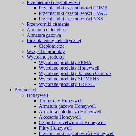
Przemienniki częstotliwości
Przemienniki częstotliwości COMP
Przemienniki częstotliwości HVAC
Przemienniki częstotliwości NXS
Przetworniki ciśnienia
Armatura chłodnicza
Armatura gazowa
Liczniki energii elektrycznej
Ciepłomierze
Wszystkie produkty
Wycofane produkty
Wycofane produkty FEMA
Wycofane produkty Honeywell
Wycofane produkty Johnson Controls
Wycofane produkty SIEMENS
Wycofane produkty TREND
Producenci
Honeywell
Termostaty Honeywell
Armatura gazowa Honeywell
Armatura chłodnicza Honeywell
Akcesoria Honeywell
Czujniki i przetworniki Honeywell
Filtry Honeywell
Przemienniki częstotliwości Honeywell