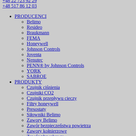
+48 22 723 92 29
+48 517 86 12 03
PRODUCENCI
Belimo
Resideo
Braukmann
FEMA
Honeywell
Johnson Controls
Joventa
Nenutec
PENN® by Johnson Controls
YORK
SABROE
PRODUKTY
Czujnik ciśnienia
Czujniki CO2
Czujnik przepływu cieczy
Filtry honeywell
Presostaty
Siłowniki Belimo
Zawory Belimo
Zawór bezpieczeństwa powietrza
Zawory kołnierzowe