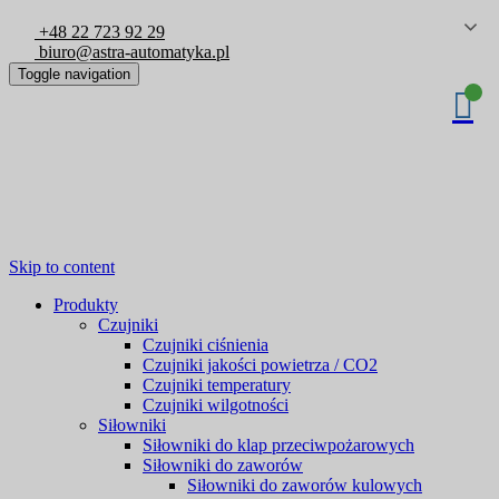
+48 22 723 92 29
biuro@astra-automatyka.pl
Toggle navigation
Skip to content
Produkty
Czujniki
Czujniki ciśnienia
Czujniki jakości powietrza / CO2
Czujniki temperatury
Czujniki wilgotności
Siłowniki
Siłowniki do klap przeciwpożarowych
Siłowniki do zaworów
Siłowniki do zaworów kulowych