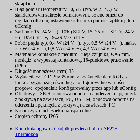
skraplania
Błąd pomiaru temperatury ±0,5 K (typ. w 21 °C), w
standardowym zakresie pomiarowym, potencjometr do
regulacji off-setu, ustawienie offsetu za pomocą aplikacji lub
uConfig
Zasilanie 15..24 V = (±10%) SELV, 15..35 V = SELV, 24 V
~ (±10%) SELV, 19..29 V ~ SELV
Pobór prądu typ. 0,4 W (24 V =), typ. 0,5 W (24 V =), maks.
2,5 W (24 V =), 0,8 VA (24 V ~), 4,3 VA (24 V ~)
Materiał w kontakcie z medium Tuleja czujnika, Ø=6 mm,
mosiądz, z wypustką kontaktową, 16-punktowe prasowanie
(IP65)
Długość montażowa (mm) 35
Wyświetlacz LCD 29×35 mm, z podświetleniem RGB, z
funkcją sygnalizacji świetlnej, konfigurowalne wartości
progowe, opcjonalnie konfigurowalny przez app lub uConfig
Obudowy USE-S, obudowa odporna na uderzenia i pęknięcia
z pokrywą na zawiasach, PC, USE-M, obudowa odporna na
uderzenia i pęknięcia z pokrywą na zawiasach, PC
Kolor czysta biel, wieko transparentne
Stopień ochrony IP65
Karta katalogowa - Czujnik powierzchni rur AF25+
Thermokon