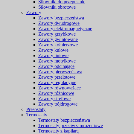
Siłowniki do przepustnic
Siłowniki obrotowe
Zawory
Zawory bezpieczeństwa
Zawory dwudrogowe
Zawory elektromagnetyczne
Zawory grzybkowe
Zawory gwintowane
Zawory kołnierzowe
Zawory kulowe
Zawory liniowe
Zawory motylkowe
Zawory odcinające
Zawory pierwszeństwa
Zawory przelotowe
Zawory regulacyjne
Zawory równoważące
Zawory różnicowe
Zawory strefowe
Zawory trójdrogowe
Presostaty
Termostaty
Termostaty bezpieczeństwa
Termostaty przeciwzamrożeniowe
Termostaty z kapilarą