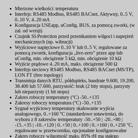
Mierzone wielkości: temperatura
Interfejs: RS485 Modbus, RS485 BACnet, Aktywny, 0..5 V,
0..10 V, 4..20 mA
Konfiguracja USEapp, uConfig, BUS, za pomocą zworki, (w
zal. od wersji)
Czujnik SI-Protection przed przenikaniem wilgoci i naprężeń
mechanicznych (np. wibracji)
Wyjściowe napięciowe 0..10 V lub 0..5 V, regulowane za
pomocą zworek, konfiguracja „live-zero” przez app lub
uConfig, min. obciążenie 5 kΩ, min. obciążenie 10 kΩ
Wyjście prądowe 4..20 mA, maks. obciążenie 500 Ω
Interfejs sieciowy RS485 Modbus, RS485 BACnet (MS/TP),
LON FT (free topology)
Transmisja danych RTU, półdupleks, baudrate 9.600, 19.200,
38.400 lub 57.600, parzystość: brak (2 bity stopu), parzysty
lub nieparzysty (1 bit stopu)
Zakres roboczy temperatury (°C) -50..+135
Zakresy roboczy temperatura (°C) -50..+135
Sygnał wyjściowy temperatury skalowanie wyjścia
analogowego, 0..+160 °C (standardowe ustawienia), do
wyboru z 8 zakresów termperatury -50..+50 | -20..+80 |
-15..+35 | -10..+120 | 0..+50 | 0..+100 | 0..+160 | 0..+250 °C,
regulowane w przetworniku, opcjonalnie konfigurowalne
Zakres roboczy wilgotność maks. 85% rH ma stałego