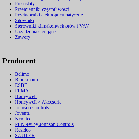
Presostaty
Przemienniki częstotliwości
Przetworniki elektropneumatyczne
Siłowniki
Sterowniki klimakonwektorów i VAV
Urządzenia sterujące
Zawory
Producent
Belimo
Braukmann
ESBE
FEMA
Honeywell
Honeywell > Akcesoria
Johnson Controls
Joventa
Nenutec
PENN® by Johnson Controls
Resideo
SAUTER