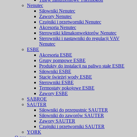
Nenutec
Siłowniki Nenutec
Zawory Nenutec
Czujniki i przetworniki Nenutec
Akcesoria Nenutec
Sterowniki klimakonwektorów Nenutec
Sterowniki i nastawniki do regulacji VAV
Nenutec
ESBE
Akcesoria ESBE
Grupy pompowe ESBE
Produkty do instalacji na paliwo stałe ESBE
Siłowniki ESBE
Stacje świeżej wody ESBE
Sterowniki ESBE
Termostaty pokojowe ESBE
Zawory ESBE
SABROE
SAUTER
Siłowniki do przepustnic SAUTER
Siłowniki do zaworów SAUTER
Zawory SAUTER
Czujniki i przetworniki SAUTER
YORK