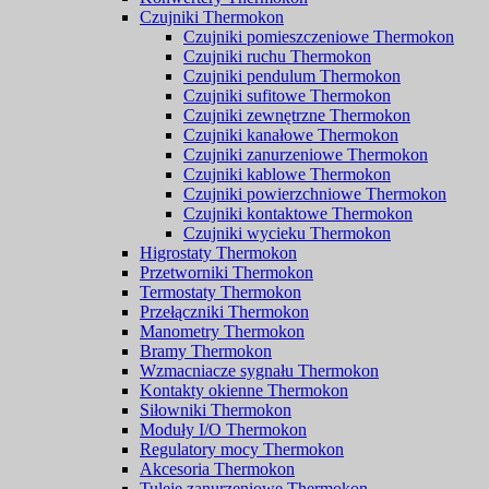
Czujniki Thermokon
Czujniki pomieszczeniowe Thermokon
Czujniki ruchu Thermokon
Czujniki pendulum Thermokon
Czujniki sufitowe Thermokon
Czujniki zewnętrzne Thermokon
Czujniki kanałowe Thermokon
Czujniki zanurzeniowe Thermokon
Czujniki kablowe Thermokon
Czujniki powierzchniowe Thermokon
Czujniki kontaktowe Thermokon
Czujniki wycieku Thermokon
Higrostaty Thermokon
Przetworniki Thermokon
Termostaty Thermokon
Przełączniki Thermokon
Manometry Thermokon
Bramy Thermokon
Wzmacniacze sygnału Thermokon
Kontakty okienne Thermokon
Siłowniki Thermokon
Moduły I/O Thermokon
Regulatory mocy Thermokon
Akcesoria Thermokon
Tuleje zanurzeniowe Thermokon