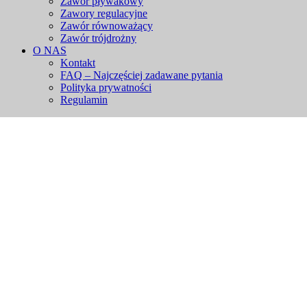
Zawór pływakowy
Zawory regulacyjne
Zawór równoważący
Zawór trójdrożny
O NAS
Kontakt
FAQ – Najczęściej zadawane pytania
Polityka prywatności
Regulamin