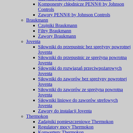
Komponenty chłodnicze PENN® by Johnson
Controls
Zawory PENN® by Johnson Controls
Braukmann
Czujniki Braukmann
Filtry Braukmann
Zawory Braukmann
Joventa
Siłowniki do przepustnic bez sprężyny powrotnej
Joventa
Siłowniki do przepustnic ze sprężyną powrotną
Joventa
Siłowniki do rozwiązań przeciwpożarowych
Joventa
Siłowniki do zaworów bez spreżyny powrotnej
Joventa
Siłowniki do zaworów ze sprężyną powrotną
Joventa
Siłowniki liniowe do zaworów strefowych
Joventa
Zawory do instalacji Joventa
Thermokon
Zadajniki pomieszczeniowe Thermokon
Regulatory mocy Thermokon
Konwertery Thermokon