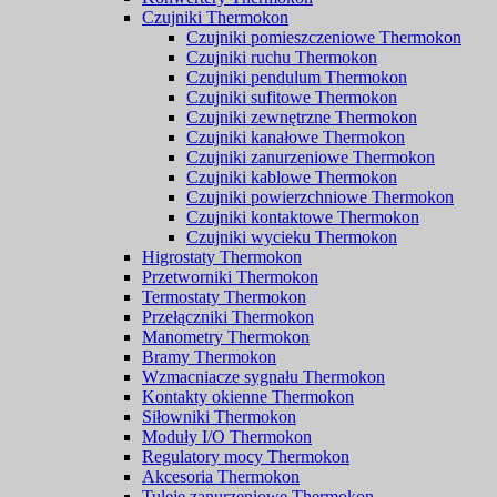
Czujniki Thermokon
Czujniki pomieszczeniowe Thermokon
Czujniki ruchu Thermokon
Czujniki pendulum Thermokon
Czujniki sufitowe Thermokon
Czujniki zewnętrzne Thermokon
Czujniki kanałowe Thermokon
Czujniki zanurzeniowe Thermokon
Czujniki kablowe Thermokon
Czujniki powierzchniowe Thermokon
Czujniki kontaktowe Thermokon
Czujniki wycieku Thermokon
Higrostaty Thermokon
Przetworniki Thermokon
Termostaty Thermokon
Przełączniki Thermokon
Manometry Thermokon
Bramy Thermokon
Wzmacniacze sygnału Thermokon
Kontakty okienne Thermokon
Siłowniki Thermokon
Moduły I/O Thermokon
Regulatory mocy Thermokon
Akcesoria Thermokon
Tuleje zanurzeniowe Thermokon