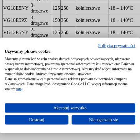
3-
VG18E5NY
125
250
kołnierzowe
-18 – 140°C
drogowe
3-
VG18E5PZ
150
350
kołnierzowe
-18 – 140°C
drogowe
2-
VG12E5NY
125
250
kołnierzowe
-18 – 140°C
drogowe
2-
VG12E5PZ
150
350
kołnierzowe
-18 – 140°C
Polityka prywatności
drogowe
Używamy plików cookie
Możemy je zamieścić w celu analizy danych dotyczących odwiedzających, ulepszenia
naszej strony internetowej, pokazania spersonalizowanych treści i zapewnienia Państwu
wspaniałego doświadczenia na stronie internetowej. Aby uzyskać więcej informacji na
temat plików cookie, których używamy, otwórz ustawienia.
Dane są gromadzone w celu personalizacji reklam i pomiaru skuteczności kampanii
reklamowych. Dane mogą być udostępniane Google LLC, więcej informacji można
znaleźć
tutaj
.
Akceptuj wszystko
Dostosuj
Nie zgadzam się