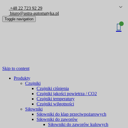
+48 22 723 92 29
biuro@astra-automatyka.pl
Toggle navigation
Skip to content
Produkty
Czujniki
Czujniki ciśnienia
Czujniki jakości powietrza / CO2
Czujniki temperatury
Czujniki wilgotności
Siłowniki
Siłowniki do klap przeciwpożarowych
Siłowniki do zaworów
Siłowniki do zaworów kulowych