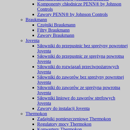
Komponenty chłodnicze PENN® by Johnson
Controls
Zawory PENN® by Johnson Controls
Braukmann
Czujniki Braukmann
Filtry Braukmann
Zawory Braukmann
Joventa
Siłowniki do przepustnic bez sprężyny powrotnej
Joventa
Siłowniki do przepustnic ze sprężyną powrotną
Joventa
Siłowniki do rozwiązań przeciwpożarowych
Joventa
Siłowniki do zaworów bez spreżyny powrotnej
Joventa
Siłowniki do zaworów ze sprężyną powrotną
Joventa
Siłowniki liniowe do zaworów strefowych
Joventa
Zawory do instalacji Joventa
Thermokon
Zadajniki pomieszczeniowe Thermokon
Regulatory mocy Thermokon
Konwertery Thermokon