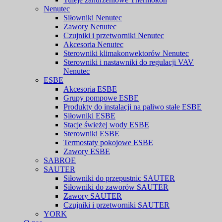
Nenutec
Siłowniki Nenutec
Zawory Nenutec
Czujniki i przetworniki Nenutec
Akcesoria Nenutec
Sterowniki klimakonwektorów Nenutec
Sterowniki i nastawniki do regulacji VAV
Nenutec
ESBE
Akcesoria ESBE
Grupy pompowe ESBE
Produkty do instalacji na paliwo stałe ESBE
Siłowniki ESBE
Stacje świeżej wody ESBE
Sterowniki ESBE
Termostaty pokojowe ESBE
Zawory ESBE
SABROE
SAUTER
Siłowniki do przepustnic SAUTER
Siłowniki do zaworów SAUTER
Zawory SAUTER
Czujniki i przetworniki SAUTER
YORK