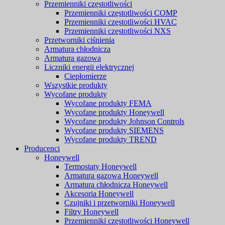
Przemienniki częstotliwości
Przemienniki częstotliwości COMP
Przemienniki częstotliwości HVAC
Przemienniki częstotliwości NXS
Przetworniki ciśnienia
Armatura chłodnicza
Armatura gazowa
Liczniki energii elektrycznej
Ciepłomierze
Wszystkie produkty
Wycofane produkty
Wycofane produkty FEMA
Wycofane produkty Honeywell
Wycofane produkty Johnson Controls
Wycofane produkty SIEMENS
Wycofane produkty TREND
Producenci
Honeywell
Termostaty Honeywell
Armatura gazowa Honeywell
Armatura chłodnicza Honeywell
Akcesoria Honeywell
Czujniki i przetworniki Honeywell
Filtry Honeywell
Przemienniki częstotliwości Honeywell