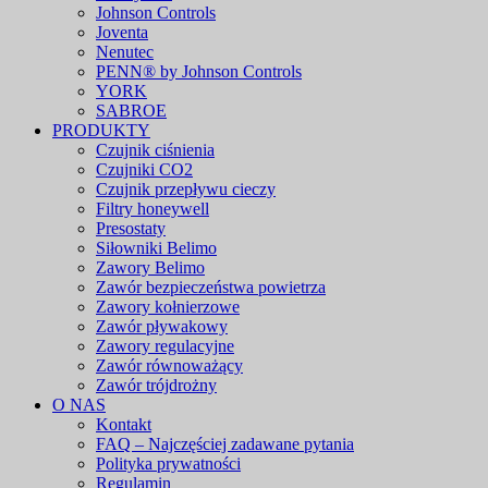
Johnson Controls
Joventa
Nenutec
PENN® by Johnson Controls
YORK
SABROE
PRODUKTY
Czujnik ciśnienia
Czujniki CO2
Czujnik przepływu cieczy
Filtry honeywell
Presostaty
Siłowniki Belimo
Zawory Belimo
Zawór bezpieczeństwa powietrza
Zawory kołnierzowe
Zawór pływakowy
Zawory regulacyjne
Zawór równoważący
Zawór trójdrożny
O NAS
Kontakt
FAQ – Najczęściej zadawane pytania
Polityka prywatności
Regulamin