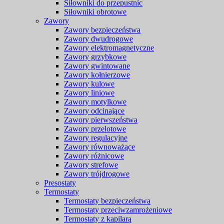
Siłowniki do przepustnic
Siłowniki obrotowe
Zawory
Zawory bezpieczeństwa
Zawory dwudrogowe
Zawory elektromagnetyczne
Zawory grzybkowe
Zawory gwintowane
Zawory kołnierzowe
Zawory kulowe
Zawory liniowe
Zawory motylkowe
Zawory odcinające
Zawory pierwszeństwa
Zawory przelotowe
Zawory regulacyjne
Zawory równoważące
Zawory różnicowe
Zawory strefowe
Zawory trójdrogowe
Presostaty
Termostaty
Termostaty bezpieczeństwa
Termostaty przeciwzamrożeniowe
Termostaty z kapilarą