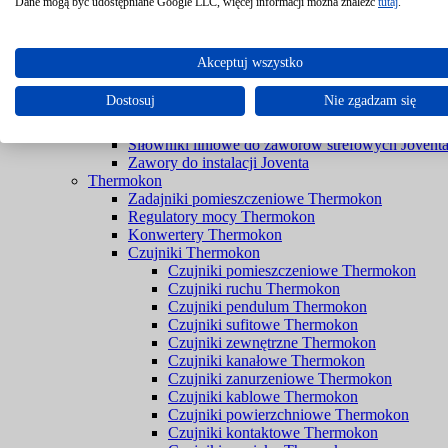
Filtry Braukmann
Dane mogą być udostępniane Google LLC, więcej informacji można znaleźć
tutaj
.
Zawory Braukmann
Joventa
Siłowniki do przepustnic bez sprężyny powrotnej 
Akceptuj wszystko
Siłowniki do przepustnic ze sprężyną powrotną Jo
Siłowniki do rozwiązań przeciwpożarowych Jove
Dostosuj
Nie zgadzam się
Siłowniki do zaworów bez spreżyny powrotnej Jo
Siłowniki do zaworów ze sprężyną powrotną Jove
Siłowniki liniowe do zaworów strefowych Jovent
Zawory do instalacji Joventa
Thermokon
Zadajniki pomieszczeniowe Thermokon
Regulatory mocy Thermokon
Konwertery Thermokon
Czujniki Thermokon
Czujniki pomieszczeniowe Thermokon
Czujniki ruchu Thermokon
Czujniki pendulum Thermokon
Czujniki sufitowe Thermokon
Czujniki zewnętrzne Thermokon
Czujniki kanałowe Thermokon
Czujniki zanurzeniowe Thermokon
Czujniki kablowe Thermokon
Czujniki powierzchniowe Thermokon
Czujniki kontaktowe Thermokon