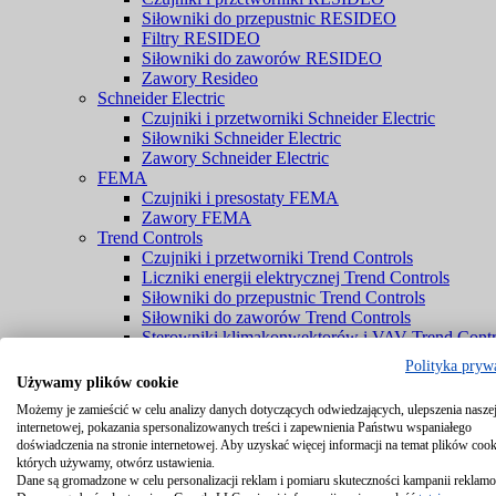
Siłowniki do przepustnic RESIDEO
Filtry RESIDEO
Siłowniki do zaworów RESIDEO
Zawory Resideo
Schneider Electric
Czujniki i przetworniki Schneider Electric
Siłowniki Schneider Electric
Zawory Schneider Electric
FEMA
Czujniki i presostaty FEMA
Zawory FEMA
Trend Controls
Czujniki i przetworniki Trend Controls
Liczniki energii elektrycznej Trend Controls
Siłowniki do przepustnic Trend Controls
Siłowniki do zaworów Trend Controls
Sterowniki klimakonwektorów i VAV Trend Contr
Zawory Trend Controls
Polityka pryw
PENN® by Johnson Controls
Używamy plików cookie
Czujniki PENN® by Johnson Controls
Możemy je zamieścić w celu analizy danych dotyczących odwiedzających, ulepszenia naszej
Komponenty chłodnicze PENN® by Johnson Cont
internetowej, pokazania spersonalizowanych treści i zapewnienia Państwu wspaniałego
Zawory PENN® by Johnson Controls
doświadczenia na stronie internetowej. Aby uzyskać więcej informacji na temat plików cook
Braukmann
których używamy, otwórz ustawienia.
Czujniki Braukmann
Dane są gromadzone w celu personalizacji reklam i pomiaru skuteczności kampanii reklam