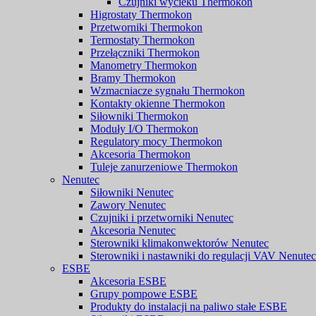
Czujniki wycieku Thermokon
Higrostaty Thermokon
Przetworniki Thermokon
Termostaty Thermokon
Przełączniki Thermokon
Manometry Thermokon
Bramy Thermokon
Wzmacniacze sygnału Thermokon
Kontakty okienne Thermokon
Siłowniki Thermokon
Moduły I/O Thermokon
Regulatory mocy Thermokon
Akcesoria Thermokon
Tuleje zanurzeniowe Thermokon
Nenutec
Siłowniki Nenutec
Zawory Nenutec
Czujniki i przetworniki Nenutec
Akcesoria Nenutec
Sterowniki klimakonwektorów Nenutec
Sterowniki i nastawniki do regulacji VAV Nenutec
ESBE
Akcesoria ESBE
Grupy pompowe ESBE
Produkty do instalacji na paliwo stałe ESBE