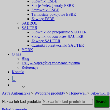
Siłowniki ESBE
Stacje świeżej wody ESBE
Sterowniki ESBE
Termostaty pokojowe ESBE
Zawory ESBE
SABROE
SAUTER
Siłowniki do przepustnic SAUTER
Siłowniki do zaworów SAUTER
Zawory SAUTER
Czujniki i przetworniki SAUTER
YORK
O nas
Blog
FAQ – Najczęściej zadawane pytania
Referencje
Kontakt
Astra Automatyka
>
Wycofane produkty
>
Honeywell
>
Siłowniki H
Nazwa lub kod produktu
Pokaż kategorie