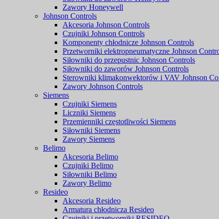
Zawory Honeywell
Johnson Controls
Akcesoria Johnson Controls
Czujniki Johnson Controls
Komponenty chłodnicze Johnson Controls
Przetworniki elektropneumatyczne Johnson Contro
Siłowniki do przepustnic Johnson Controls
Siłowniki do zaworów Johnson Controls
Sterowniki klimakonwektorów i VAV Johnson Con
Zawory Johnson Controls
Siemens
Czujniki Siemens
Liczniki Siemens
Przemienniki częstotliwości Siemens
Siłowniki Siemens
Zawory Siemens
Belimo
Akcesoria Belimo
Czujniki Belimo
Siłowniki Belimo
Zawory Belimo
Resideo
Akcesoria Resideo
Armatura chłodnicza Resideo
Czujniki i przetworniki RESIDEO