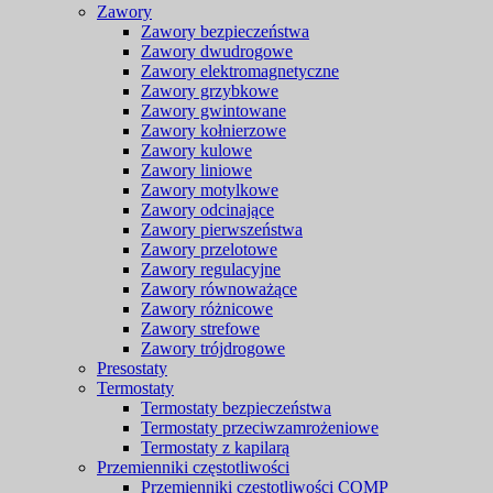
Zawory
Zawory bezpieczeństwa
Zawory dwudrogowe
Zawory elektromagnetyczne
Zawory grzybkowe
Zawory gwintowane
Zawory kołnierzowe
Zawory kulowe
Zawory liniowe
Zawory motylkowe
Zawory odcinające
Zawory pierwszeństwa
Zawory przelotowe
Zawory regulacyjne
Zawory równoważące
Zawory różnicowe
Zawory strefowe
Zawory trójdrogowe
Presostaty
Termostaty
Termostaty bezpieczeństwa
Termostaty przeciwzamrożeniowe
Termostaty z kapilarą
Przemienniki częstotliwości
Przemienniki częstotliwości COMP