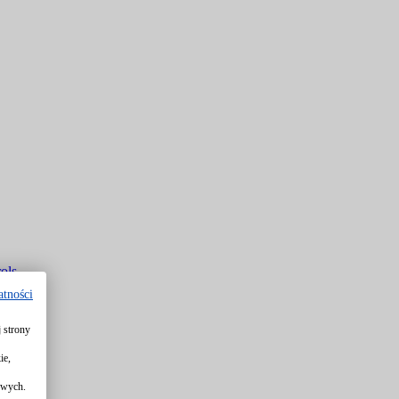
ols
atności
 strony
rols
ie,
owych.