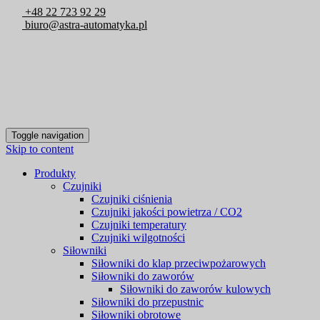
+48 22 723 92 29
biuro@astra-automatyka.pl
Toggle navigation
Skip to content
Produkty
Czujniki
Czujniki ciśnienia
Czujniki jakości powietrza / CO2
Czujniki temperatury
Czujniki wilgotności
Siłowniki
Siłowniki do klap przeciwpożarowych
Siłowniki do zaworów
Siłowniki do zaworów kulowych
Siłowniki do przepustnic
Siłowniki obrotowe