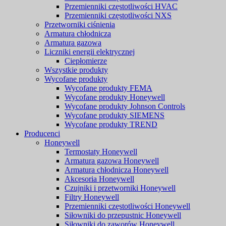
Przemienniki częstotliwości HVAC
Przemienniki częstotliwości NXS
Przetworniki ciśnienia
Armatura chłodnicza
Armatura gazowa
Liczniki energii elektrycznej
Ciepłomierze
Wszystkie produkty
Wycofane produkty
Wycofane produkty FEMA
Wycofane produkty Honeywell
Wycofane produkty Johnson Controls
Wycofane produkty SIEMENS
Wycofane produkty TREND
Producenci
Honeywell
Termostaty Honeywell
Armatura gazowa Honeywell
Armatura chłodnicza Honeywell
Akcesoria Honeywell
Czujniki i przetworniki Honeywell
Filtry Honeywell
Przemienniki częstotliwości Honeywell
Siłowniki do przepustnic Honeywell
Siłowniki do zaworów Honeywell