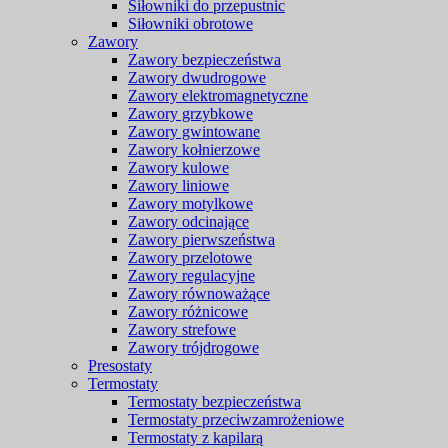
Siłowniki do przepustnic
Siłowniki obrotowe
Zawory
Zawory bezpieczeństwa
Zawory dwudrogowe
Zawory elektromagnetyczne
Zawory grzybkowe
Zawory gwintowane
Zawory kołnierzowe
Zawory kulowe
Zawory liniowe
Zawory motylkowe
Zawory odcinające
Zawory pierwszeństwa
Zawory przelotowe
Zawory regulacyjne
Zawory równoważące
Zawory różnicowe
Zawory strefowe
Zawory trójdrogowe
Presostaty
Termostaty
Termostaty bezpieczeństwa
Termostaty przeciwzamrożeniowe
Termostaty z kapilarą