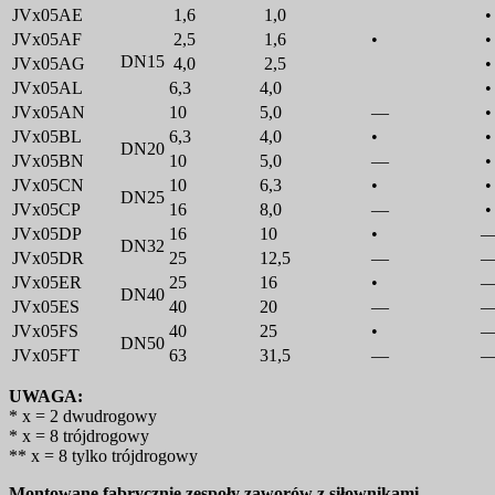
JVx05AE
1,6
1,0
•
JVx05AF
2,5
1,6
•
•
DN15
JVx05AG
4,0
2,5
•
JVx05AL
6,3
4,0
•
JVx05AN
10
5,0
—
•
JVx05BL
6,3
4,0
•
•
DN20
JVx05BN
10
5,0
—
•
JVx05CN
10
6,3
•
•
DN25
JVx05CP
16
8,0
—
•
JVx05DP
16
10
•
DN32
JVx05DR
25
12,5
—
JVx05ER
25
16
•
DN40
JVx05ES
40
20
—
JVx05FS
40
25
•
DN50
JVx05FT
63
31,5
—
UWAGA:
* x = 2 dwudrogowy
* x = 8 trójdrogowy
** x = 8 tylko trójdrogowy
Montowane fabrycznie zespoły zaworów z siłownikami