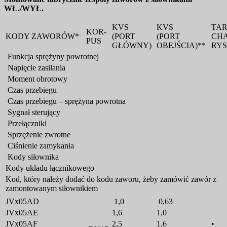
WŁ./WYŁ.
KVS
KVS
TA
KOR-
KODY ZAWORÓW*
(PORT
(PORT
CH
PUS
GŁÓWNY)
OBEJŚCIA)**
RYS
Funkcja sprężyny powrotnej
Napięcie zasilania
Moment obrotowy
Czas przebiegu
Czas przebiegu – sprężyna powrotna
Sygnał sterujący
Przełączniki
Sprzężenie zwrotne
Ciśnienie zamykania
Kody siłownika
Kody układu łącznikowego
Kod, który należy dodać do kodu zaworu, żeby zamówić zawór z
zamontowanym siłownikiem
JVx05AD
1,0
0,63
JVx05AE
1,6
1,0
JVx05AF
2,5
1,6
•