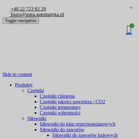
+48 22 723 92 29
biuro@astra-automatyka.pl
Toggle navigation
Skip to content
Produkty
Czujniki
Czujniki ciśnienia
Czujniki jakości powietrza / CO2
Czujniki temperatury
Czujniki wilgotności
Siłowniki
Siłowniki do klap przeciwpożarowych
Siłowniki do zaworów
Siłowniki do zaworów kulowych