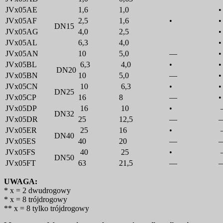
JVx05AE
1,6
1,0
•
JVx05AF
2,5
1,6
•
•
DN15
JVx05AG
4,0
2,5
•
JVx05AL
6,3
4,0
•
JVx05AN
10
5,0
—
•
JVx05BL
6,3
4,0
•
•
DN20
JVx05BN
10
5,0
—
•
JVx05CN
10
6,3
•
•
DN25
JVx05CP
16
8
—
•
JVx05DP
16
10
•
DN32
JVx05DR
25
12,5
—
JVx05ER
25
16
•
DN40
JVx05ES
40
20
—
JVx05FS
40
25
•
DN50
JVx05FT
63
21,5
—
UWAGA:
* x = 2 dwudrogowy
* x = 8 trójdrogowy
** x = 8 tylko trójdrogowy