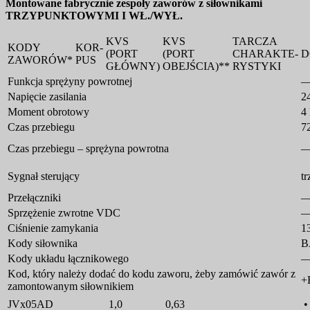
Montowane fabrycznie zespoły zaworów z siłownikami
TRZYPUNKTOWYMI I WŁ./WYŁ.
KVS
KVS
TARCZA
KODY
KOR-
(PORT
(PORT
CHARAKTE-
D
ZAWORÓW*
PUS
GŁÓWNY)
OBEJŚCIA)**
RYSTYKI
Funkcja sprężyny powrotnej
Napięcie zasilania
2
Moment obrotowy
4
Czas przebiegu
72
Czas przebiegu – sprężyna powrotna
Sygnał sterujący
t
Przełączniki
Sprzężenie zwrotne VDC
Ciśnienie zamykania
1
Kody siłownika
B
Kody układu łącznikowego
Kod, który należy dodać do kodu zaworu, żeby zamówić zawór z
+
zamontowanym siłownikiem
JVx05AD
1,0
0,63
•