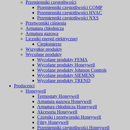
Przemienniki częstotliwości
Przemienniki częstotliwości COMP
Przemienniki częstotliwości HVAC
Przemienniki częstotliwości NXS
Przetworniki ciśnienia
Armatura chłodnicza
Armatura gazowa
Liczniki energii elektrycznej
Ciepłomierze
Wszystkie produkty
Wycofane produkty
Wycofane produkty FEMA
Wycofane produkty Honeywell
Wycofane produkty Johnson Controls
Wycofane produkty SIEMENS
Wycofane produkty TREND
Producenci
Honeywell
Termostaty Honeywell
Armatura gazowa Honeywell
Armatura chłodnicza Honeywell
Akcesoria Honeywell
Czujniki i przetworniki Honeywell
Filtry Honeywell
Przemienniki częstotliwości Honeywell