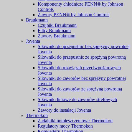
Komponenty chłodnicze PENN® by Johnson
Controls
Zawory PENN® by Johnson Controls
Braukmann
Czujniki Braukmann
Filtry Braukmann
Zawory Braukmann
Joventa
Siłowniki do przepustnic bez sprężyny powrotnej
Joventa
Siłowniki do przepustnic ze sprężyną powrotną
Joventa
Siłowniki do rozwiązań przeciwpożarowych
Joventa
Siłowniki do zaworów bez spreżyny powrotnej
Joventa
Siłowniki do zaworów ze sprężyną powrotną
Joventa
Siłowniki liniowe do zaworów strefowych
Joventa
Zawory do instalacji Joventa
Thermokon
Zadajniki pomieszczeniowe Thermokon
Regulatory mocy Thermokon
Konwertery Thermokon