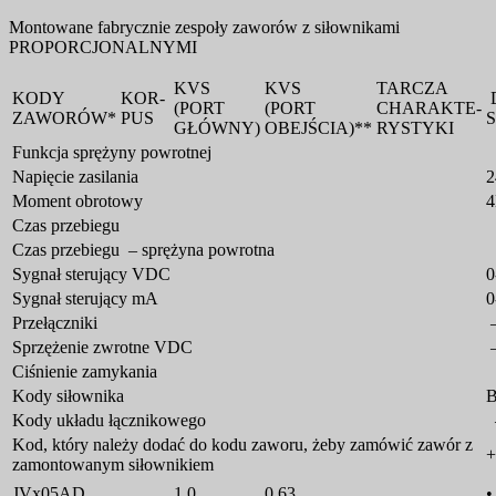
Montowane fabrycznie zespoły zaworów z siłownikami
PROPORCJONALNYMI
KVS
KVS
TARCZA
KODY
KOR-
(PORT
(PORT
CHARAKTE-
ZAWORÓW*
PUS
GŁÓWNY)
OBEJŚCIA)**
RYSTYKI
Funkcja sprężyny powrotnej
Napięcie zasilania
2
Moment obrotowy
Czas przebiegu
7
Czas przebiegu – sprężyna powrotna
Sygnał sterujący VDC
0
Sygnał sterujący mA
0
Przełączniki
Sprzężenie zwrotne VDC
Ciśnienie zamykania
Kody siłownika
Kody układu łącznikowego
Kod, który należy dodać do kodu zaworu, żeby zamówić zawór z
zamontowanym siłownikiem
JVx05AD
1,0
0,63
•