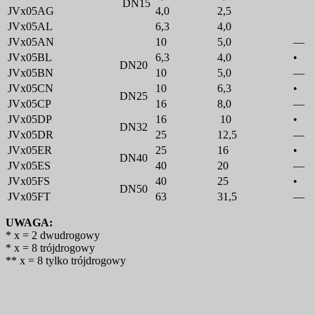
DN15
JVx05AG
4,0
2,5
JVx05AL
6,3
4,0
JVx05AN
10
5,0
—
JVx05BL
6,3
4,0
•
DN20
JVx05BN
10
5,0
—
JVx05CN
10
6,3
•
DN25
JVx05CP
16
8,0
—
JVx05DP
16
10
•
DN32
JVx05DR
25
12,5
—
JVx05ER
25
16
•
DN40
JVx05ES
40
20
—
JVx05FS
40
25
•
DN50
JVx05FT
63
31,5
—
UWAGA:
* x = 2 dwudrogowy
* x = 8 trójdrogowy
** x = 8 tylko trójdrogowy