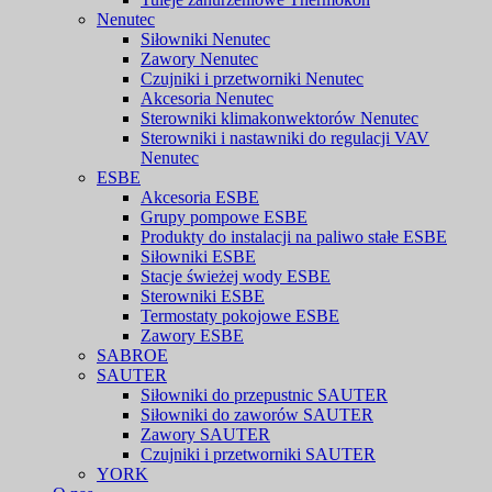
Nenutec
Siłowniki Nenutec
Zawory Nenutec
Czujniki i przetworniki Nenutec
Akcesoria Nenutec
Sterowniki klimakonwektorów Nenutec
Sterowniki i nastawniki do regulacji VAV
Nenutec
ESBE
Akcesoria ESBE
Grupy pompowe ESBE
Produkty do instalacji na paliwo stałe ESBE
Siłowniki ESBE
Stacje świeżej wody ESBE
Sterowniki ESBE
Termostaty pokojowe ESBE
Zawory ESBE
SABROE
SAUTER
Siłowniki do przepustnic SAUTER
Siłowniki do zaworów SAUTER
Zawory SAUTER
Czujniki i przetworniki SAUTER
YORK