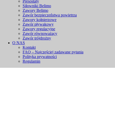
Presostaty
Siłowniki Belimo
Zawory Belimo
Zawór bezpieczeństwa powietrza
Zawory kołnierzowe
Zawór pływakowy
Zawory regulacyjne
Zawór równoważący
Zawór trójdrożny
O NAS
Kontakt
FAQ – Najczęściej zadawane pytania
Polityka prywatności
Regulamin