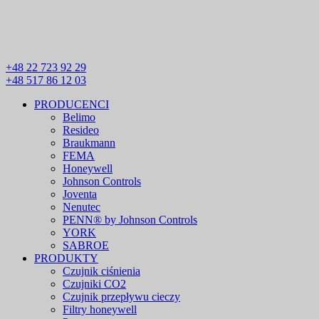
+48 22 723 92 29
+48 517 86 12 03
PRODUCENCI
Belimo
Resideo
Braukmann
FEMA
Honeywell
Johnson Controls
Joventa
Nenutec
PENN® by Johnson Controls
YORK
SABROE
PRODUKTY
Czujnik ciśnienia
Czujniki CO2
Czujnik przepływu cieczy
Filtry honeywell