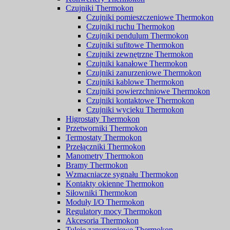
Czujniki Thermokon
Czujniki pomieszczeniowe Thermokon
Czujniki ruchu Thermokon
Czujniki pendulum Thermokon
Czujniki sufitowe Thermokon
Czujniki zewnętrzne Thermokon
Czujniki kanałowe Thermokon
Czujniki zanurzeniowe Thermokon
Czujniki kablowe Thermokon
Czujniki powierzchniowe Thermokon
Czujniki kontaktowe Thermokon
Czujniki wycieku Thermokon
Higrostaty Thermokon
Przetworniki Thermokon
Termostaty Thermokon
Przełączniki Thermokon
Manometry Thermokon
Bramy Thermokon
Wzmacniacze sygnału Thermokon
Kontakty okienne Thermokon
Siłowniki Thermokon
Moduły I/O Thermokon
Regulatory mocy Thermokon
Akcesoria Thermokon
Tuleje zanurzeniowe Thermokon